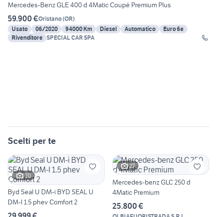
Mercedes-Benz GLE 400 d 4Matic Coupé Premium Plus
59.900 €
Oristano
(
OR
)
Usato
06/2020
94000 Km
Diesel
Automatico
Euro 6e
Rivenditore
SPECIAL CAR SPA
Scelti per te
27
20
Mercedes-benz GLC 250 d
Byd Seal U DM-i BYD SEAL U
4Matic Premium
DM-I 1.5 phev Comfort 2
25.800 €
29.999 €
OLBIAFUORISTRADA S.R.L.