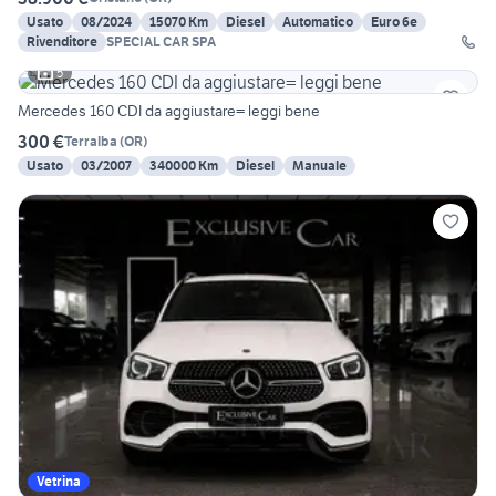
Usato
08/2024
15070 Km
Diesel
Automatico
Euro 6e
Rivenditore
SPECIAL CAR SPA
5
Mercedes 160 CDI da aggiustare= leggi bene
300 €
Terralba
(
OR
)
Usato
03/2007
340000 Km
Diesel
Manuale
Vetrina