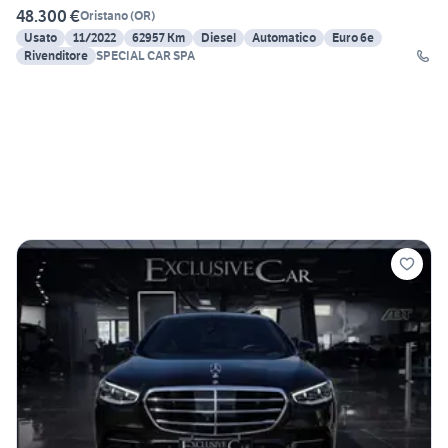
48.300 €
Oristano
(
OR
)
Usato
11/2022
62957 Km
Diesel
Automatico
Euro 6e
Rivenditore
SPECIAL CAR SPA