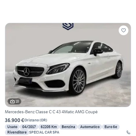
18
Mercedes-Benz Classe C C 43 4Matic AMG Coupé
36.900 €
Oristano
(
OR
)
Usato
04/2017
62205 Km
Benzina
Automatico
Euro 6e
Rivenditore
SPECIAL CAR SPA