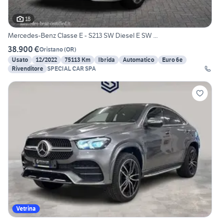
18
Mercedes-Benz Classe E - S213 SW Diesel E SW ...
38.900 €
Oristano
(
OR
)
Usato
12/2022
75113 Km
Ibrida
Automatico
Euro 6e
Rivenditore
SPECIAL CAR SPA
Vetrina