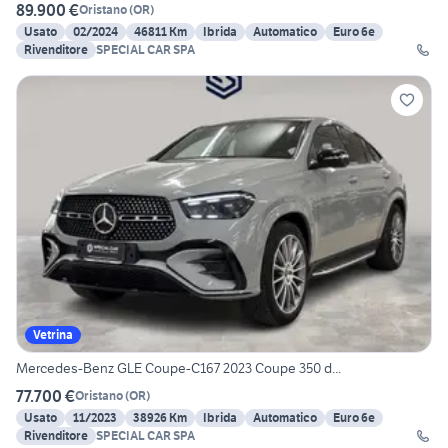
89.900 €
Oristano
(
OR
)
Usato
02/2024
46811 Km
Ibrida
Automatico
Euro 6e
Rivenditore
SPECIAL CAR SPA
Vetrina
Mercedes-Benz GLE Coupe-C167 2023 Coupe 350 d...
77.700 €
Oristano
(
OR
)
Usato
11/2023
38926 Km
Ibrida
Automatico
Euro 6e
Rivenditore
SPECIAL CAR SPA