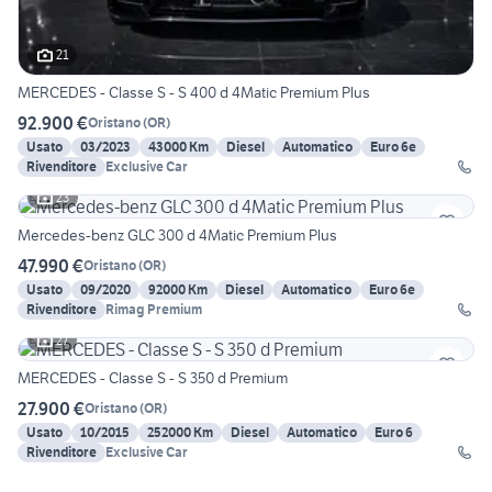
21
MERCEDES - Classe S - S 400 d 4Matic Premium Plus
92.900 €
Oristano
(
OR
)
Usato
03/2023
43000 Km
Diesel
Automatico
Euro 6e
Rivenditore
Exclusive Car
23
Mercedes-benz GLC 300 d 4Matic Premium Plus
47.990 €
Oristano
(
OR
)
Usato
09/2020
92000 Km
Diesel
Automatico
Euro 6e
Rivenditore
Rimag Premium
27
MERCEDES - Classe S - S 350 d Premium
27.900 €
Oristano
(
OR
)
Usato
10/2015
252000 Km
Diesel
Automatico
Euro 6
Rivenditore
Exclusive Car