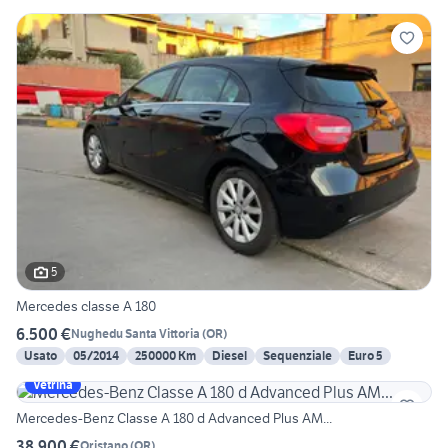
5
Mercedes classe A 180
6.500 €
Nughedu Santa Vittoria
(
OR
)
Usato
05/2014
250000 Km
Diesel
Sequenziale
Euro 5
Vetrina
Mercedes-Benz Classe A 180 d Advanced Plus AM...
38.900 €
Oristano
(
OR
)