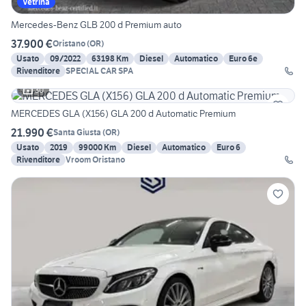
Vetrina
Mercedes-Benz GLB 200 d Premium auto
37.900 €
Oristano
(
OR
)
Usato
09/2022
63198 Km
Diesel
Automatico
Euro 6e
Rivenditore
SPECIAL CAR SPA
30
MERCEDES GLA (X156) GLA 200 d Automatic Premium
21.990 €
Santa Giusta
(
OR
)
Usato
2019
99000 Km
Diesel
Automatico
Euro 6
Rivenditore
Vroom Oristano