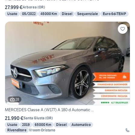
27.999 €
Arborea
(
OR
)
Usato
05/2022
45000 Km
Diesel
Sequenziale
Euro 6d-TEMP
28
MERCEDES Classe A (W177) A 180 d Automatic ...
21.990 €
Santa Giusta
(
OR
)
Usato
2019
65000 Km
Diesel
Automatico
Rivenditore
Vroom Oristano