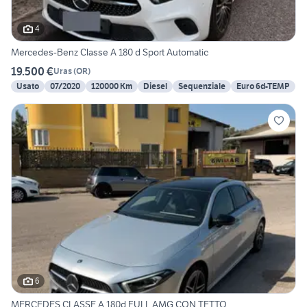
4
Mercedes-Benz Classe A 180 d Sport Automatic
19.500 €
Uras
(
OR
)
Usato
07/2020
120000 Km
Diesel
Sequenziale
Euro 6d-TEMP
6
MERCEDES CLASSE A 180d FULL AMG CON TETTO