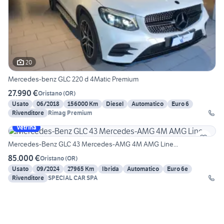
20
Mercedes-benz GLC 220 d 4Matic Premium
27.990 €
Oristano
(
OR
)
Usato
06/2018
156000 Km
Diesel
Automatico
Euro 6
Rivenditore
Rimag Premium
Vetrina
Mercedes-Benz GLC 43 Mercedes-AMG 4M AMG Line...
85.000 €
Oristano
(
OR
)
Usato
09/2024
27965 Km
Ibrida
Automatico
Euro 6e
Rivenditore
SPECIAL CAR SPA