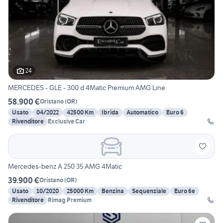
24
MERCEDES - GLE - 300 d 4Matic Premium AMG Line
58.900 €
Oristano
(
OR
)
Usato
04/2022
42500 Km
Ibrida
Automatico
Euro 6
Rivenditore
Exclusive Car
Mercedes-benz A 250 35 AMG 4Matic
39.900 €
Oristano
(
OR
)
Usato
10/2020
25000 Km
Benzina
Sequenziale
Euro 6e
Rivenditore
Rimag Premium