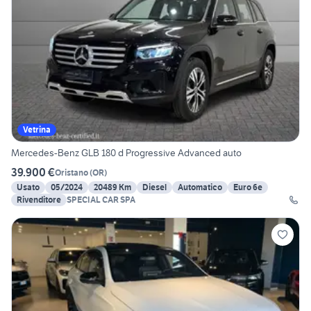
Vetrina
Mercedes-Benz GLB 180 d Progressive Advanced auto
39.900 €
Oristano
(
OR
)
Usato
05/2024
20489 Km
Diesel
Automatico
Euro 6e
Rivenditore
SPECIAL CAR SPA