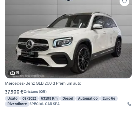
15
Mercedes-Benz GLB 200 d Premium auto
37.900 €
Oristano
(
OR
)
Usato
09/2022
63198 Km
Diesel
Automatico
Euro 6e
Rivenditore
SPECIAL CAR SPA