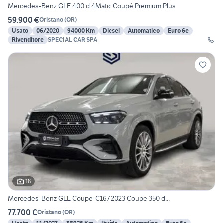
Mercedes-Benz GLE 400 d 4Matic Coupé Premium Plus
59.900 €
Oristano
(
OR
)
Usato
06/2020
94000 Km
Diesel
Automatico
Euro 6e
Rivenditore
SPECIAL CAR SPA
18
Mercedes-Benz GLE Coupe-C167 2023 Coupe 350 d...
77.700 €
Oristano
(
OR
)
Usato
11/2023
38926 Km
Ibrida
Automatico
Euro 6e