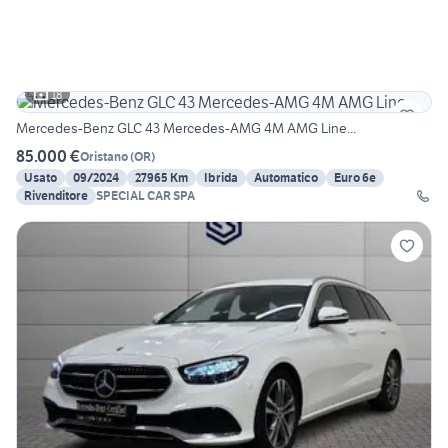
18
Mercedes-Benz GLC 43 Mercedes-AMG 4M AMG Line...
85.000 €
Oristano
(
OR
)
Usato
09/2024
27965 Km
Ibrida
Automatico
Euro 6e
Rivenditore
SPECIAL CAR SPA