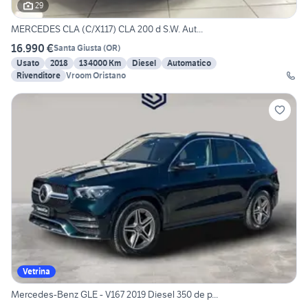
29
MERCEDES CLA (C/X117) CLA 200 d S.W. Aut...
16.990 €
Santa Giusta
(
OR
)
Usato
2018
134000 Km
Diesel
Automatico
Rivenditore
Vroom Oristano
Vetrina
Mercedes-Benz GLE - V167 2019 Diesel 350 de p...