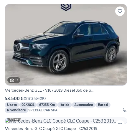
17
Mercedes-Benz GLE - V167 2019 Diesel 350 de p...
53.500 €
Oristano
(
OR
)
Usato
02/2021
67255 Km
Ibrida
Automatico
Euro 6
Rivenditore
SPECIAL CAR SPA
18
Mercedes-Benz GLC Coupé GLC Coupe - C253 2019...