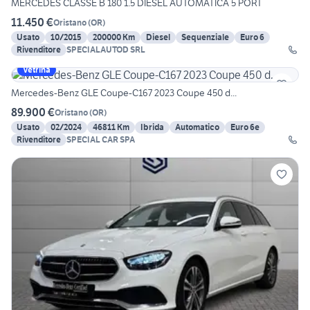
MERCEDES CLASSE B 180 1.5 DIESEL AUTOMATICA 5 PORT
11.450 €
Oristano
(
OR
)
Usato
10/2015
200000 Km
Diesel
Sequenziale
Euro 6
Rivenditore
SPECIALAUTOD SRL
Vetrina
Mercedes-Benz GLE Coupe-C167 2023 Coupe 450 d...
89.900 €
Oristano
(
OR
)
Usato
02/2024
46811 Km
Ibrida
Automatico
Euro 6e
Rivenditore
SPECIAL CAR SPA