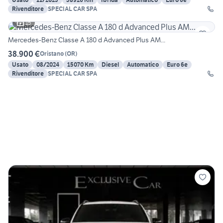
Rivenditore
SPECIAL CAR SPA
15
Mercedes-Benz Classe A 180 d Advanced Plus AM...
38.900 €
Oristano
(
OR
)
Usato
08/2024
15070 Km
Diesel
Automatico
Euro 6e
Rivenditore
SPECIAL CAR SPA