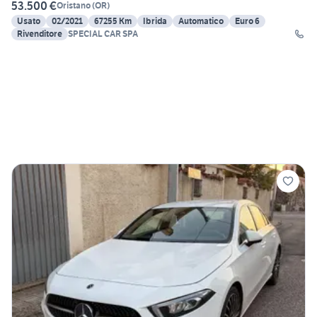
53.500 €
Oristano
(
OR
)
Usato
02/2021
67255 Km
Ibrida
Automatico
Euro 6
Rivenditore
SPECIAL CAR SPA