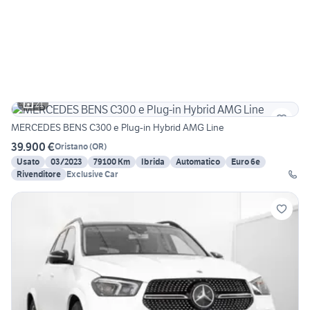
21
MERCEDES BENS C300 e Plug-in Hybrid AMG Line
39.900 €
Oristano
(
OR
)
Usato
03/2023
79100 Km
Ibrida
Automatico
Euro 6e
Rivenditore
Exclusive Car