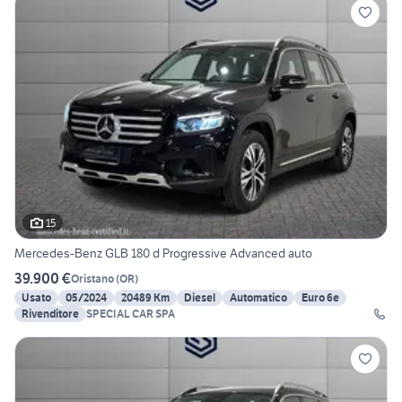
15
Mercedes-Benz GLB 180 d Progressive Advanced auto
39.900 €
Oristano
(
OR
)
Usato
05/2024
20489 Km
Diesel
Automatico
Euro 6e
Rivenditore
SPECIAL CAR SPA