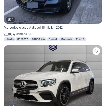
3
Mercedes classe A diesel 98mila km 2012
7.100 €
Oristano
(
OR
)
Usato
03/2012
98000 Km
Diesel
Manuale
Euro 5