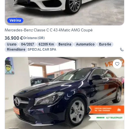
Vetrina
Mercedes-Benz Classe C C 43 4Matic AMG Coupé
36.900 €
Oristano
(
OR
)
Usato
04/2017
62205 Km
Benzina
Automatico
Euro 6e
Rivenditore
SPECIAL CAR SPA