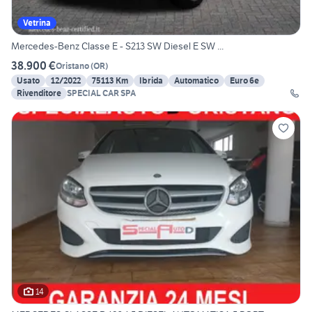
Vetrina
Mercedes-Benz Classe E - S213 SW Diesel E SW ...
38.900 €
Oristano
(
OR
)
Usato
12/2022
75113 Km
Ibrida
Automatico
Euro 6e
Rivenditore
SPECIAL CAR SPA
14