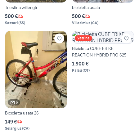
Triestina wilier gtr
bicicletta usata
500 €
500 €
Sassari
(
SS
)
Villasimius
(
CA
)
Vetrina
Bicicletta CUBE EBIKE
REACTION HYBRID PRO 625
1.900 €
Palau
(
OT
)
6
Bicicletta usata 26
149 €
Selargius
(
CA
)