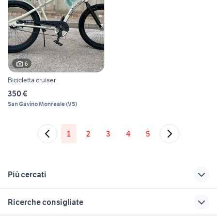
6
Bicicletta cruiser
350 €
San Gavino Monreale
(
VS
)
1
2
3
4
5
Più cercati
Correlati
Richerche simili
Suggerimenti
Ricerche consigliate
suzuki 115 cv 4
usato coppia
turismo usato