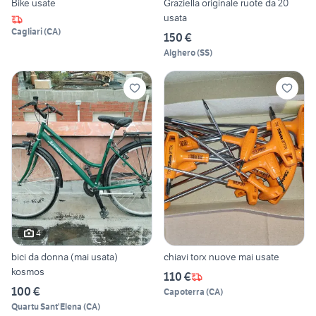
Bike usate
Graziella originale ruote da 20
usata
Cagliari
(
CA
)
150 €
Alghero
(
SS
)
4
bici da donna (mai usata)
chiavi torx nuove mai usate
kosmos
110 €
100 €
Capoterra
(
CA
)
Quartu Sant'Elena
(
CA
)