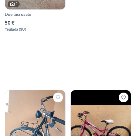
2
Due bici usate
50 €
Teulada
(
SU
)