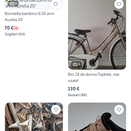
5
Bicicletta bambino 6/10 anni
Aurelia 20'
70 €
Cagliari
(
CA
)
4
Bici 28 da donna Topbike, mai
usata!
130 €
Sassari
(
SS
)