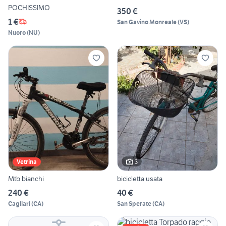
POCHISSIMO
350 €
1 €
San Gavino Monreale
(
VS
)
Nuoro
(
NU
)
3
Vetrina
Mtb bianchi
bicicletta usata
240 €
40 €
Cagliari
(
CA
)
San Sperate
(
CA
)