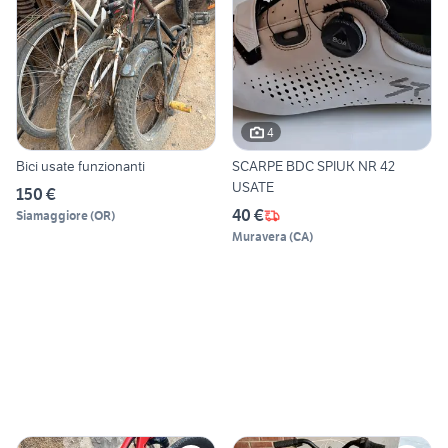
4
Bici usate funzionanti
SCARPE BDC SPIUK NR 42
USATE
150 €
40 €
Siamaggiore
(
OR
)
Muravera
(
CA
)