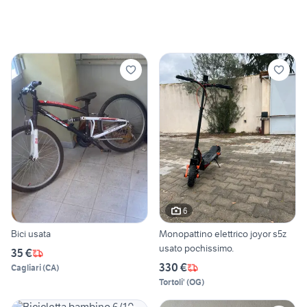
6
Bici usata
Monopattino elettrico joyor s5z
usato pochissimo.
35 €
330 €
Cagliari
(
CA
)
Tortoli'
(
OG
)