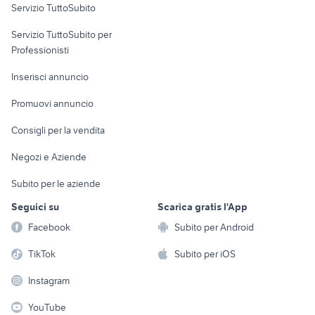
Servizio TuttoSubito
elettronica
per la casa e la
sports e hobby
Servizio TuttoSubito per
persona
Informatica
Animali
Professionisti
Arredamento e
Console e
Accessori per
Casalinghi
Inserisci annuncio
Videogiochi
animali
Elettrodomestici
Promuovi annuncio
Audio/Video
Musica e Film
Giardino e Fai da te
Consigli per la vendita
Fotografia
Libri e Riviste
Abbigliamento e
Negozi e Aziende
Telefonia
Strumenti Musicali
Accessori
Subito per le aziende
Sports
Tutto per i bambini
Seguici su
Scarica gratis l'App
Biciclette
Facebook
Subito per Android
Collezionismo
TikTok
Subito per iOS
Instagram
YouTube