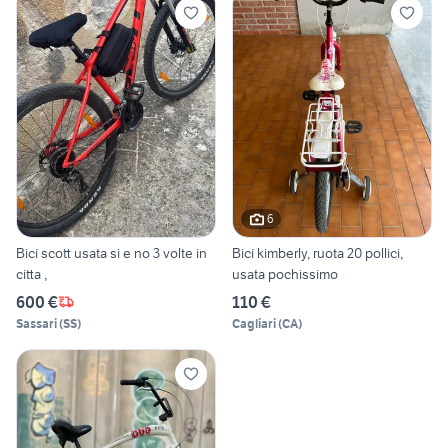
6
Bici scott usata si e no 3 volte in
Bici kimberly, ruota 20 pollici,
citta ,
usata pochissimo
600 €
110 €
Sassari
(
SS
)
Cagliari
(
CA
)