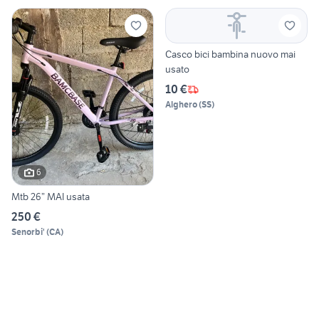
Casco bici bambina nuovo mai
usato
10 €
Alghero
(
SS
)
6
Mtb 26” MAI usata
250 €
Senorbi'
(
CA
)