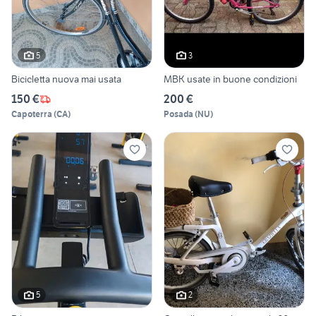
5
3
Bicicletta nuova mai usata
MBK usate in buone condizioni
150 €
200 €
Capoterra
(
CA
)
Posada
(
NU
)
5
2