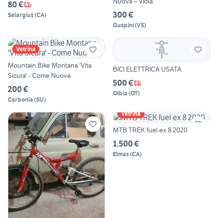
Nuova – Viola
80 €
300 €
Selargius
(
CA
)
Guspini
(
VS
)
Vetrina
Mountain Bike Montana 'Vita
BICI ELETTRICA USATA
Sicura' - Come Nuova
500 €
200 €
Olbia
(
OT
)
Carbonia
(
SU
)
Vetrina
MTB TREK fuel ex 8 2020
1.500 €
Elmas
(
CA
)