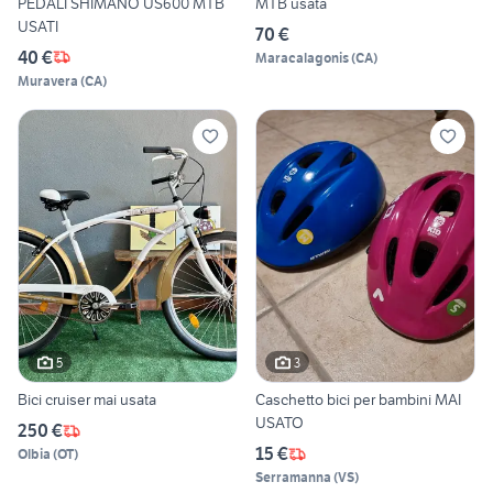
PEDALI SHIMANO US600 MTB
MTB usata
USATI
70 €
40 €
Maracalagonis
(
CA
)
Muravera
(
CA
)
5
3
Bici cruiser mai usata
Caschetto bici per bambini MAI
USATO
250 €
15 €
Olbia
(
OT
)
Serramanna
(
VS
)