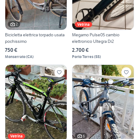
2
Vetrina
Bicicletta elettrica torpado usata
Megamo Pulse05 cambio
pochissimo
elettronico Ultegra Di2
750 €
2.700 €
Monserrato
(
CA
)
Porto Torres
(
SS
)
6
Vetrina