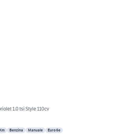
olet 1.0 tsi Style 110cv
 Km
Benzina
Manuale
Euro 6e