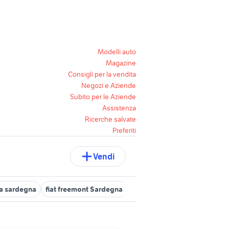
Modelli auto
Magazine
Consigli per la vendita
Negozi e Aziende
Subito per le Aziende
Assistenza
Ricerche salvate
Preferiti
Vendi
ta sardegna
fiat freemont Sardegna
autocarro in sardegna
sem