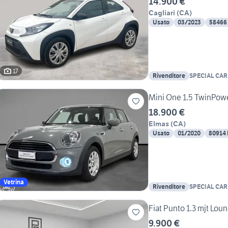
14.900 €
Cagliari
(
CA
)
Usato
03/2023
58466
17
Rivenditore
SPECIAL CAR
Mini One 1.5 TwinPow
18.900 €
Elmas
(
CA
)
Usato
01/2020
80914
Vetrina
Rivenditore
SPECIAL CAR
Fiat Punto 1.3 mjt Lou
9.900 €