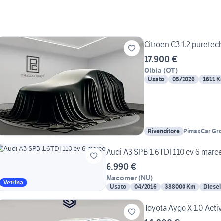
Citroen C3 1.2 puretec
17.900 €
Olbia
(
OT
)
Usato
05/2026
1611 
Rivenditore
PimaxCar Gro
Audi A3 SPB 1.6TDI 110 cv 6 marc
6.990 €
Macomer
(
NU
)
Vetrina
Usato
04/2016
388000 Km
Diesel
Toyota Aygo X 1.0 Acti