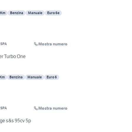
 Km
Benzina
Manuale
Euro 6e
Mostra numero
 SPA
er Turbo One
 Km
Benzina
Manuale
Euro 6
Mostra numero
 SPA
nge s&s 95cv 5p