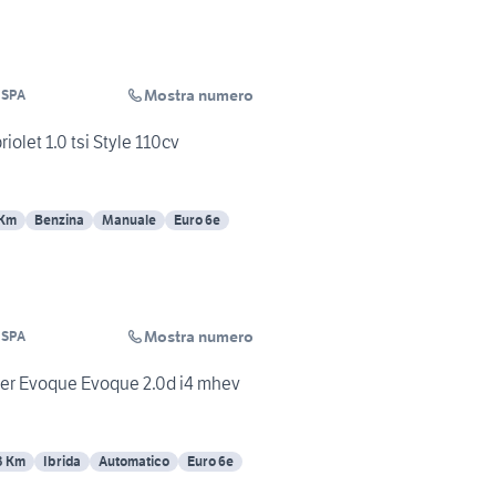
Mostra numero
 SPA
olet 1.0 tsi Style 110cv
 Km
Benzina
Manuale
Euro 6e
Mostra numero
 SPA
er Evoque Evoque 2.0d i4 mhev
3 Km
Ibrida
Automatico
Euro 6e