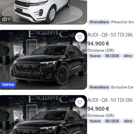
17
Rivenditore
PimaxCar Gro
AUDI - Q8 - 50 TDI 286 
94.900 €
Oristano
(
OR
)
Nuovo
05/2026
Altro
Vetrina
Rivenditore
Exclusive Car
AUDI - Q8 - 50 TDI 286 
94.900 €
Oristano
(
OR
)
Nuovo
05/2026
Altro