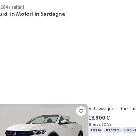
.284 risultati
udi in Motori in Sardegna
Volkswagen T-Roc Cabri
19.900 €
Elmas
(
CA
)
Usato
03/2021
60287