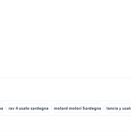
na
rav 4 usato sardegna
motard motori Sardegna
lancia y usa