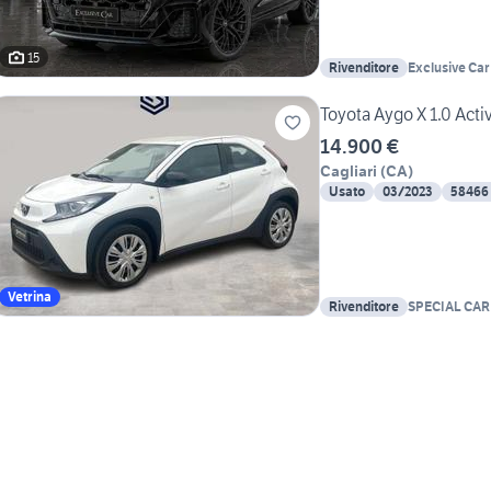
15
Rivenditore
Exclusive Car
Toyota Aygo X 1.0 Acti
14.900 €
Cagliari
(
CA
)
Usato
03/2023
58466
Vetrina
Rivenditore
SPECIAL CAR