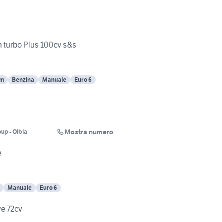
h turbo Plus 100cv s&s
Km
Benzina
Manuale
Euro 6
Mostra numero
up - Olbia
e
Manuale
Euro 6
ve 72cv