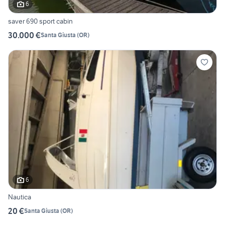
6
saver 690 sport cabin
30.000 €
Santa Giusta
(
OR
)
6
Nautica
20 €
Santa Giusta
(
OR
)