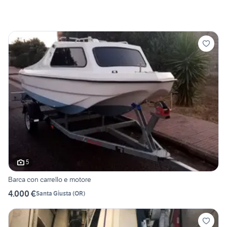
5
Barca con carrello e motore
4.000 €
Santa Giusta
(
OR
)