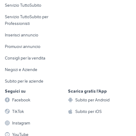
Servizio TuttoSubito
elettronica
per la casa e la
sports e hobby
Servizio TuttoSubito per
persona
Informatica
Animali
Professionisti
Arredamento e
Console e
Accessori per
Casalinghi
Inserisci annuncio
Videogiochi
animali
Elettrodomestici
Promuovi annuncio
Audio/Video
Musica e Film
Giardino e Fai da te
Consigli per la vendita
Fotografia
Libri e Riviste
Abbigliamento e
Negozi e Aziende
Telefonia
Strumenti Musicali
Accessori
Subito per le aziende
Sports
Tutto per i bambini
Seguici su
Scarica gratis l'App
Biciclette
Facebook
Subito per Android
Collezionismo
TikTok
Subito per iOS
Instagram
YouTube