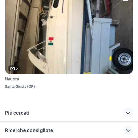
6
Nautica
Santa Giusta
(
OR
)
Più cercati
Correlati
Richerche simili
Suggerimenti
Ricerche consigliate
barche usate
barche usate
barche usate