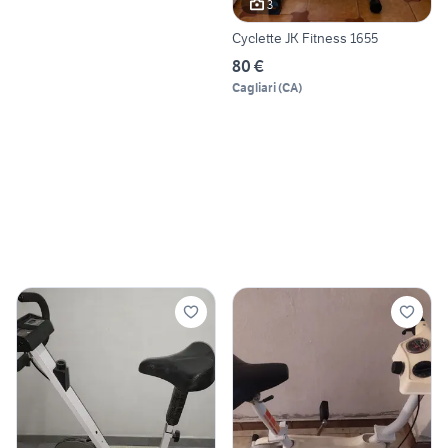
3
Cyclette JK Fitness 1655
80 €
Cagliari
(
CA
)