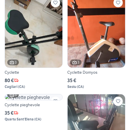
3
3
Cyclette
Cyclette Domyos
80 €
35 €
Cagliari
(
CA
)
Sestu
(
CA
)
3
Cyclette pieghevole
35 €
Quartu Sant'Elena
(
CA
)