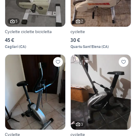
5
2
Cyclette ciclette bicicletta
cyclette
45 €
30 €
Cagliari
(
CA
)
Quartu Sant'Elena
(
CA
)
3
Cyclette
cyclette