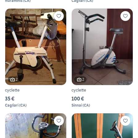
Nuraminis
(
CA
)
Cagliari
(
CA
)
2
2
cyclette
cyclette
35 €
100 €
Cagliari
(
CA
)
Sinnai
(
CA
)