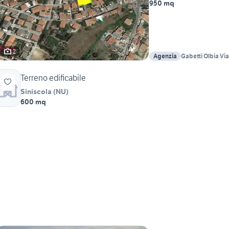
950 mq
2
Agenzia
Gabetti Olbia Via
Terreno edificabile
Siniscola
(
NU
)
600 mq