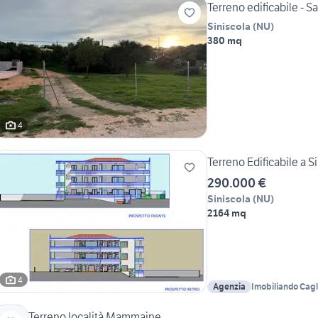
Terreno edificabile - Sa
Siniscola
(
NU
)
380 mq
4
Terreno Edificabile a S
290.000 €
Siniscola
(
NU
)
2164 mq
4
Agenzia
Imobiliando Cagli
Terreno località Mammaine