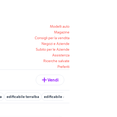
Modelli auto
Magazine
Consigli per la vendita
Negozi e Aziende
Subito per le Aziende
Assistenza
Ricerche salvate
Preferiti
Vendi
za
edificabile terralba
edificabile alghero
edificabile tempio p