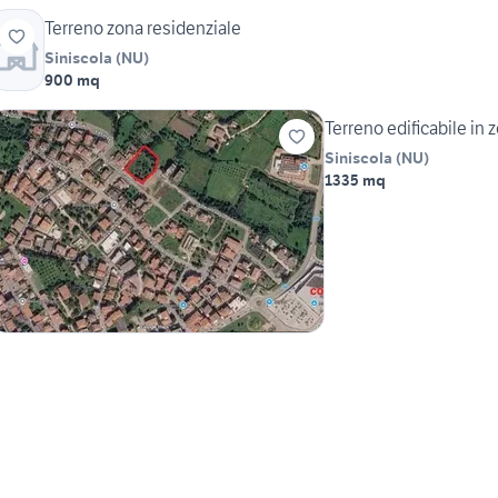
Terreno zona residenziale
Siniscola
(
NU
)
900 mq
Terreno edificabile in 
Siniscola
(
NU
)
1335 mq