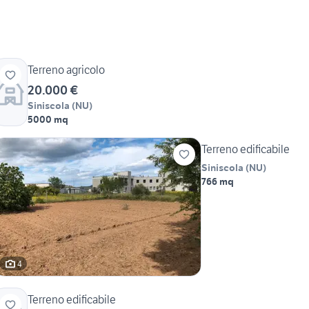
Terreno agricolo
20.000 €
Siniscola
(
NU
)
5000 mq
Terreno edificabile
Siniscola
(
NU
)
766 mq
4
Terreno edificabile