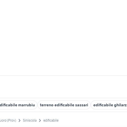
dificabile marrubiu
terreno edificabile sassari
edificabile ghilar
uoro (Prov)
Siniscola
edificabile