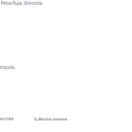
 Petra Ruja, Siniscola
iniscola
Mostra numero
ari Città