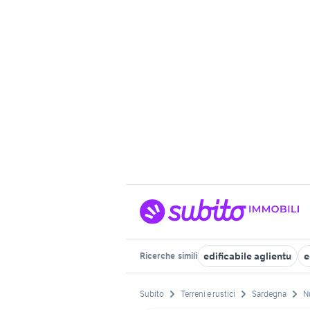
edificabile aglientu
e
Ricerche
simili
Subito
Terreni e rustici
Sardegna
N