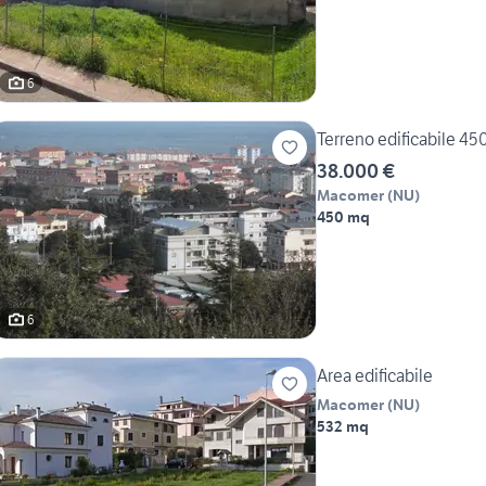
6
Terreno edificabile 45
38.000 €
Macomer
(
NU
)
450 mq
6
Area edificabile
Macomer
(
NU
)
532 mq