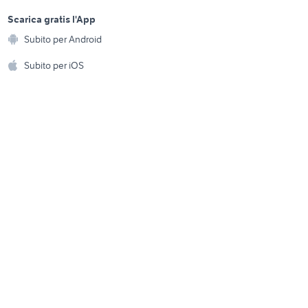
do
terreni in vendita a bosa
sports e hobby
a
Scarica gratis l'App
Animali
terreni in vendita
Alfio
Subito per Android
ento e
maracalagonis
Accessori per animali
hi
Subito per iOS
alese
case in affitto scafa
Musica e Film
omestici
Libri e Riviste
e Fai da te
Strumenti Musicali
amento e
ri
Sports
 i bambini
Biciclette
Collezionismo