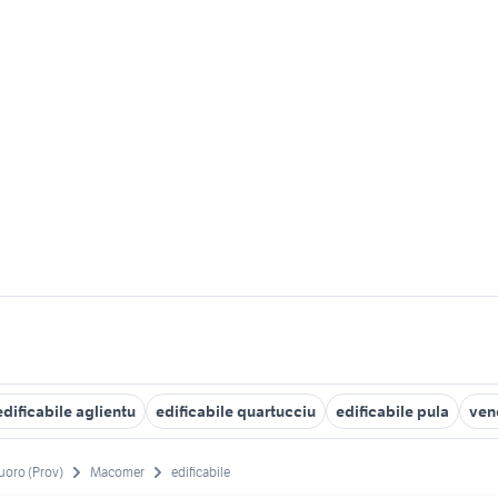
edificabile aglientu
edificabile quartucciu
edificabile pula
ven
uoro (Prov)
Macomer
edificabile