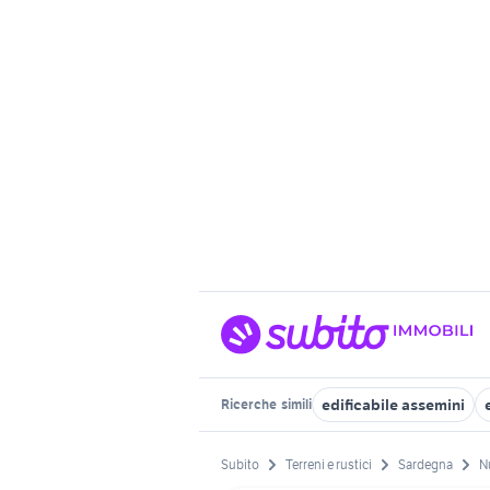
edificabile assemini
Ricerche
simili
Subito
Terreni e rustici
Sardegna
N