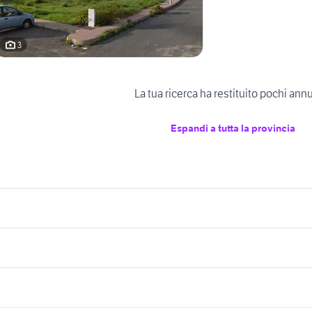
3
La tua ricerca ha restituito pochi ann
Espandi a tutta la provincia
icherche simili
Suggerimenti
dificabile monserrato
edificabile codroipo
dificabile budoni
edificabile torrevecchia teatina
le cuneo e provincia
edificabile pordenone
edificabile quattro c
endita terreni edificabile Arbus
edificabile san severo