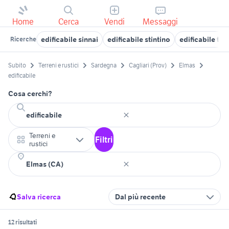
Home
Cerca
Vendi
Messaggi
edificabile sinnai
edificabile stintino
edificabile te
Ricerche
Subito
Terreni e rustici
Sardegna
Cagliari (Prov)
Elmas
edificabile
Cosa cerchi?
Terreni e
Filtri
rustici
Salva ricerca
Dal più recente
12 risultati