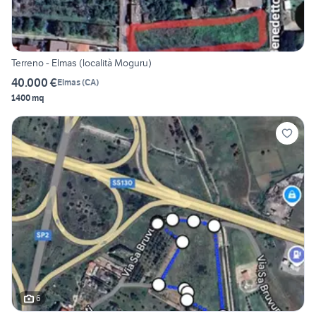
Terreno - Elmas (località Moguru)
40.000 €
Elmas
(
CA
)
1400 mq
6