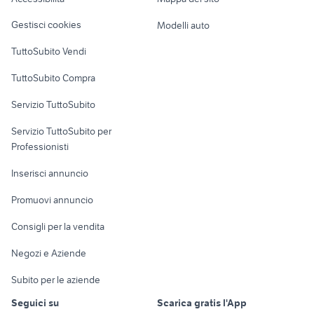
Loft, mansarde e
Veicoli commerciali
altro
Gestisci cookies
Modelli auto
Case vacanza
TuttoSubito Vendi
Uffici e Locali
TuttoSubito Compra
commerciali
Servizio TuttoSubito
elettronica
per la casa e la
sports e hobby
Servizio TuttoSubito per
persona
Informatica
Animali
Professionisti
Arredamento e
Console e
Accessori per
Casalinghi
Inserisci annuncio
Videogiochi
animali
Elettrodomestici
Promuovi annuncio
Audio/Video
Musica e Film
Giardino e Fai da te
Consigli per la vendita
Fotografia
Libri e Riviste
Abbigliamento e
Negozi e Aziende
Telefonia
Strumenti Musicali
Accessori
Subito per le aziende
Sports
Tutto per i bambini
Seguici su
Scarica gratis l'App
Biciclette