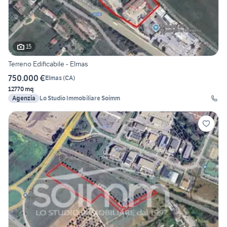
15
Terreno Edificabile - Elmas
750.000 €
Elmas
(
CA
)
12770 mq
Agenzia
Lo Studio Immobiliare Soimm