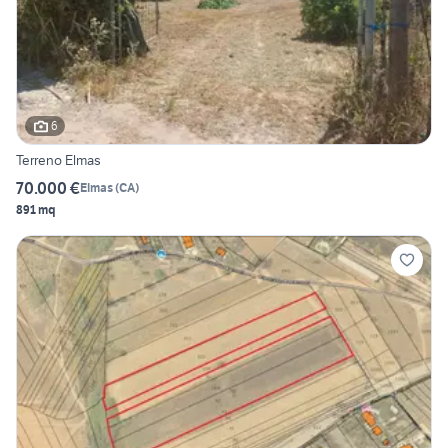
6
Terreno Elmas
70.000 €
Elmas
(
CA
)
891 mq