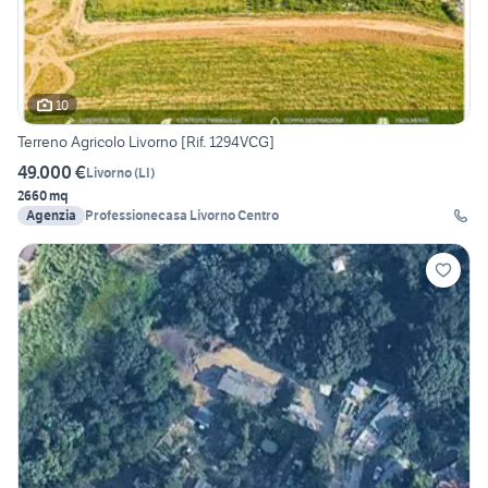
10
Terreno Agricolo Livorno [Rif. 1294VCG]
49.000 €
Livorno
(
LI
)
2660 mq
Agenzia
Professionecasa Livorno Centro