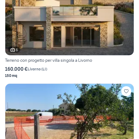
6
Terreno con progetto per villa singola a Livorno
160.000 €
Livorno
(
LI
)
150 mq