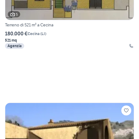
5
Terreno di 521 m² a Cecina
180.000 €
Cecina
(
LI
)
521 mq
Agenzia