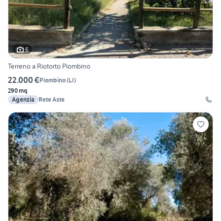
6
Terreno a Riotorto Piombino
22.000 €
Piombino
(
LI
)
290 mq
Agenzia
Rete Aste