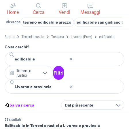
Home
Cerca
Vendi
Messaggi
terreno edificabile arezzo
edificabile san giuliano ter
Ricerche
Subito
Terreni e rustici
Toscana
Livorno (Prov)
edificabile
Cosa cerchi?
Terreni e
Filtri
rustici
Salva ricerca
Dal più recente
31 risultati
Edificabile in Terreni e rustici a Livorno e provincia