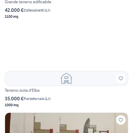
Grande terreno edificabile
42.000 €
Collesalvetti
(
LI
)
1100 mq
Terreno isola d'Elba
35.000 €
Portoferraio
(
LI
)
1000 mq