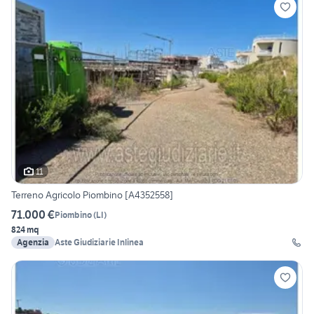
11
Terreno Agricolo Piombino [A4352558]
71.000 €
Piombino
(
LI
)
824 mq
Agenzia
Aste Giudiziarie Inlinea