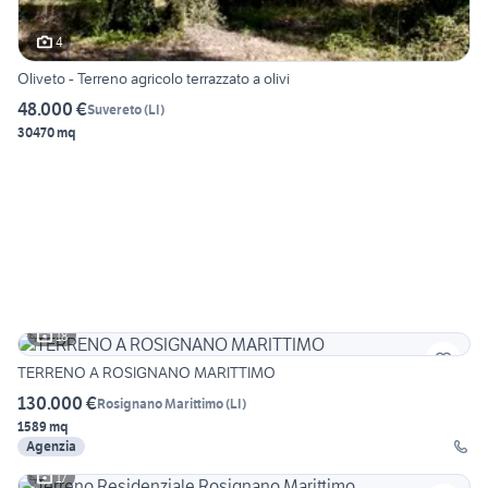
4
Oliveto - Terreno agricolo terrazzato a olivi
48.000 €
Suvereto
(
LI
)
30470 mq
18
TERRENO A ROSIGNANO MARITTIMO
130.000 €
Rosignano Marittimo
(
LI
)
1589 mq
Agenzia
17