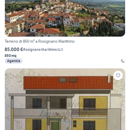
Terreno di 850 m² a Rosignano Marittimo
85.000 €
Rosignano Marittimo
(
LI
)
850 mq
Agenzia