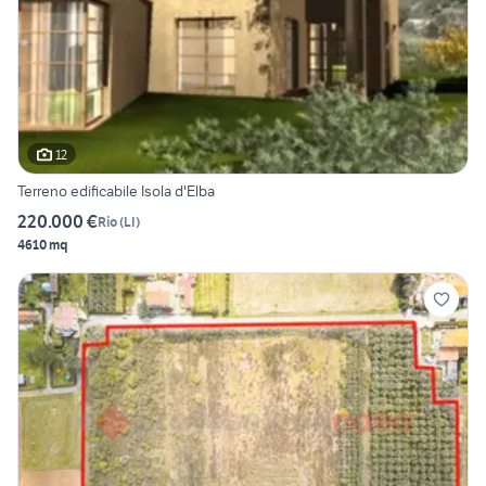
12
Terreno edificabile Isola d'Elba
220.000 €
Rio
(
LI
)
4610 mq