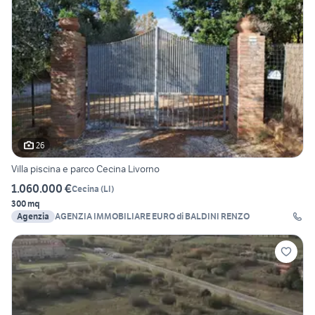
26
Villa piscina e parco Cecina Livorno
1.060.000 €
Cecina
(
LI
)
300 mq
Agenzia
AGENZIA IMMOBILIARE EURO di BALDINI RENZO