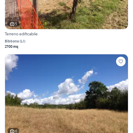
5
Terreno edificabile
Bibbona
(
LI
)
2700 mq
6