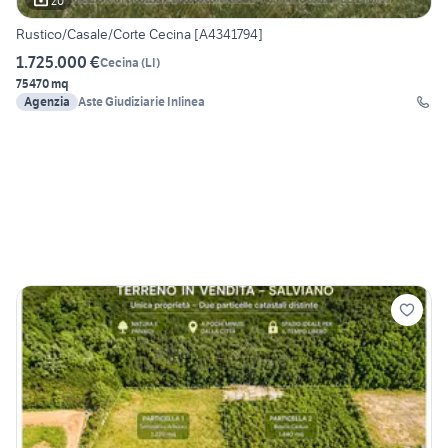
20
Rustico/Casale/Corte Cecina [A4341794]
1.725.000 €
Cecina
(
LI
)
75470 mq
Agenzia
Aste Giudiziarie Inlinea