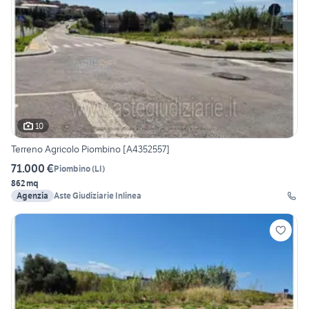
10
Terreno Agricolo Piombino [A4352557]
71.000 €
Piombino
(
LI
)
862 mq
Agenzia
Aste Giudiziarie Inlinea