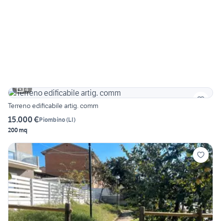
4
Terreno edificabile artig. comm
15.000 €
Piombino
(
LI
)
200 mq