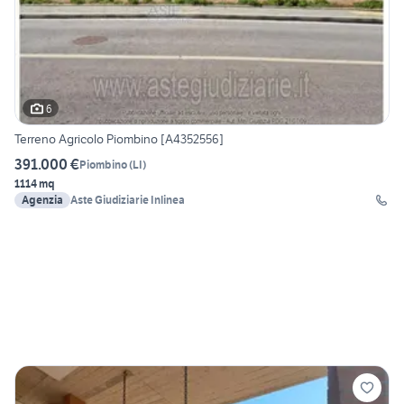
6
Terreno Agricolo Piombino [A4352556]
391.000 €
Piombino
(
LI
)
1114 mq
Agenzia
Aste Giudiziarie Inlinea