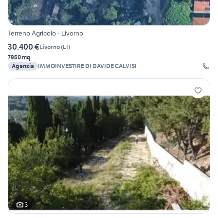
Terreno Agricolo - Livorno
30.400 €
Livorno
(
LI
)
7950 mq
Agenzia
IMMOINVESTIRE DI DAVIDE CALVISI
3