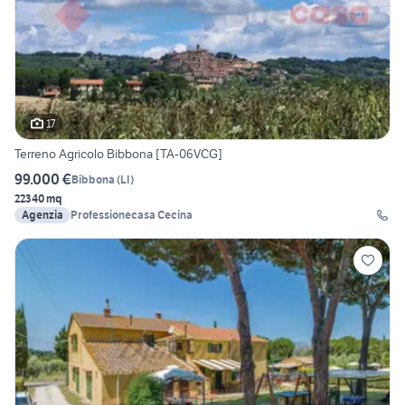
17
Terreno Agricolo Bibbona [TA-06VCG]
99.000 €
Bibbona
(
LI
)
22340 mq
Agenzia
Professionecasa Cecina