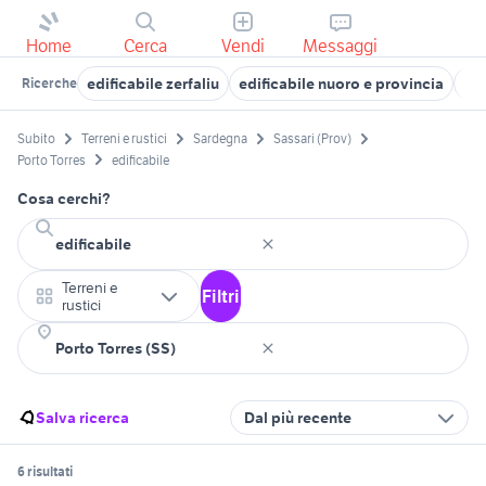
Home
Cerca
Vendi
Messaggi
edificabile zerfaliu
edificabile nuoro e provincia
edi
Ricerche
Subito
Terreni e rustici
Sardegna
Sassari (Prov)
Porto Torres
edificabile
Cosa cerchi?
Terreni e
Filtri
rustici
Salva ricerca
Dal più recente
6 risultati