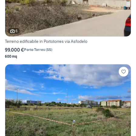
6
Terreno edificabile in Portotorres via Asfodelo
99.000 €
Porto Torres
(
SS
)
600 mq