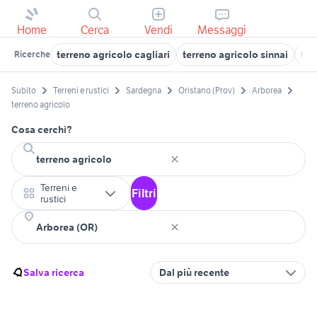
Home
Cerca
Vendi
Messaggi
terreno agricolo cagliari
terreno agricolo sinnai
ter
Ricerche
Subito
Terreni e rustici
Sardegna
Oristano (Prov)
Arborea
terreno agricolo
Cosa cerchi?
Terreni e
Filtri
rustici
Salva ricerca
Dal più recente