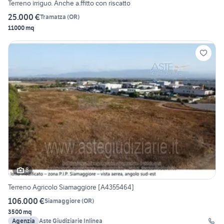
Terreno irriguo. Anche a.ffitto con riscatto
25.000 €
Tramatza
(
OR
)
11000 mq
8
Terreno Agricolo Siamaggiore [A4355464]
106.000 €
Siamaggiore
(
OR
)
3500 mq
Agenzia
Aste Giudiziarie Inlinea