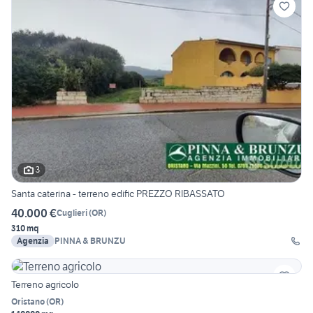
3
Santa caterina - terreno edific PREZZO RIBASSATO
40.000 €
Cuglieri
(
OR
)
310 mq
Agenzia
PINNA & BRUNZU
Terreno agricolo
Oristano
(
OR
)