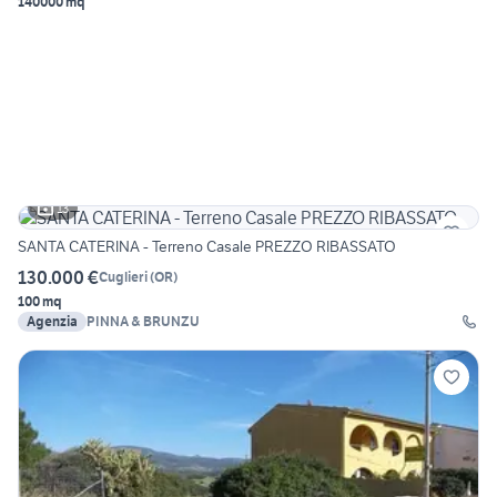
140000 mq
13
SANTA CATERINA - Terreno Casale PREZZO RIBASSATO
130.000 €
Cuglieri
(
OR
)
100 mq
Agenzia
PINNA & BRUNZU