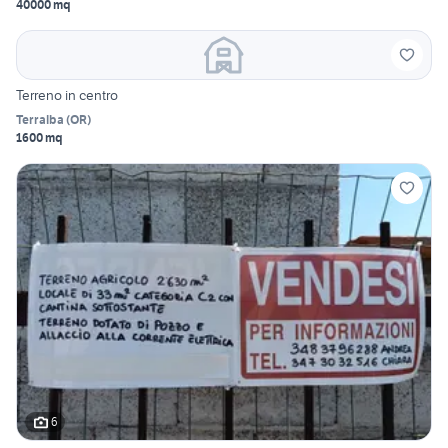
40000 mq
Terreno in centro
Terralba
(
OR
)
1600 mq
6