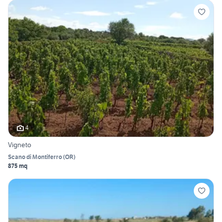
4
Vigneto
Scano di Montiferro
(
OR
)
875 mq