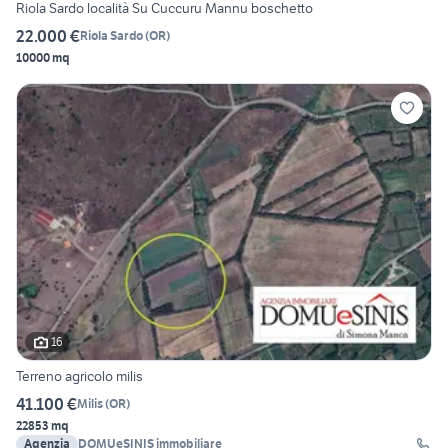
Riola Sardo località Su Cuccuru Mannu boschetto
22.000 €
Riola Sardo
(
OR
)
10000 mq
16
Terreno agricolo milis
41.100 €
Milis
(
OR
)
22853 mq
Agenzia
DOMUeSINIS immobiliare