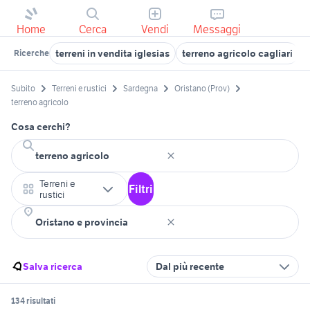
Home
Cerca
Vendi
Messaggi
terreni in vendita iglesias
terreno agricolo cagliari
t
Ricerche
Subito
Terreni e rustici
Sardegna
Oristano (Prov)
terreno agricolo
Cosa cerchi?
Terreni e
Filtri
rustici
Salva ricerca
Dal più recente
134 risultati