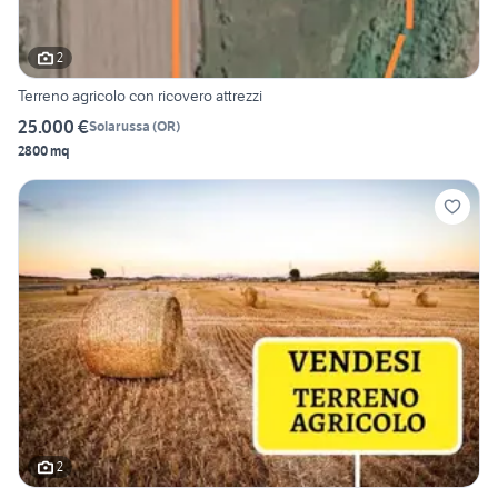
2
Terreno agricolo con ricovero attrezzi
25.000 €
Solarussa
(
OR
)
2800 mq
2