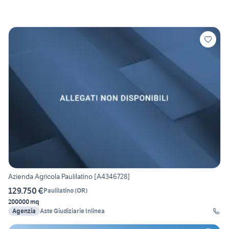
Azienda Agricola Paulilatino [A4346728]
129.750 €
Paulilatino
(
OR
)
200000 mq
Agenzia
Aste Giudiziarie Inlinea