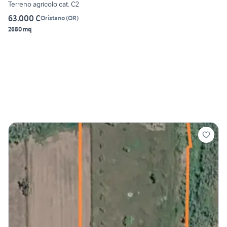
Terreno agricolo cat. C2
63.000 €
Oristano
(
OR
)
2680 mq