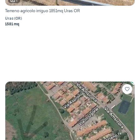
Terreno agricolo irriguo 1851mq Uras OR
Uras
(
OR
)
1581 mq