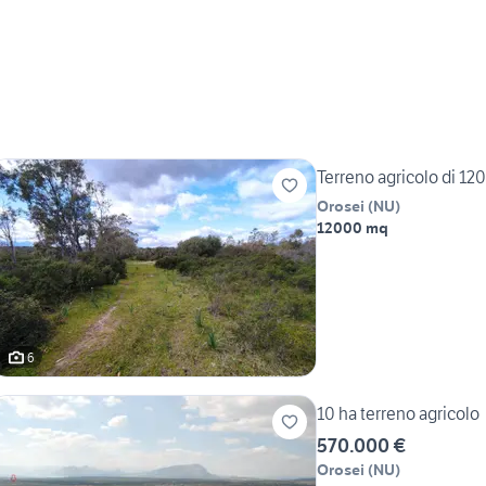
Terreno agricolo di 12
Orosei
(
NU
)
12000 mq
6
10 ha terreno agricolo
570.000 €
Orosei
(
NU
)