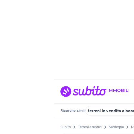
terreni in vendita a bos
Ricerche
simili
Subito
Terreni e rustici
Sardegna
N