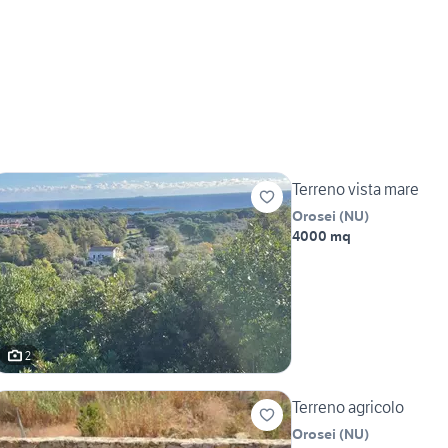
Terreno vista mare
Orosei
(
NU
)
4000 mq
2
Terreno agricolo
Orosei
(
NU
)