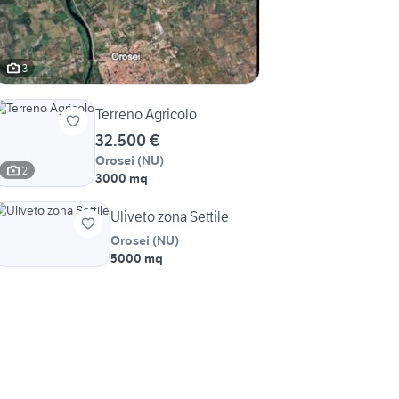
3
Terreno Agricolo
32.500 €
Orosei
(
NU
)
2
3000 mq
Uliveto zona Settile
Orosei
(
NU
)
5000 mq