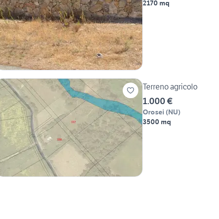
2170 mq
Terreno agricolo
1.000 €
Orosei
(
NU
)
3500 mq