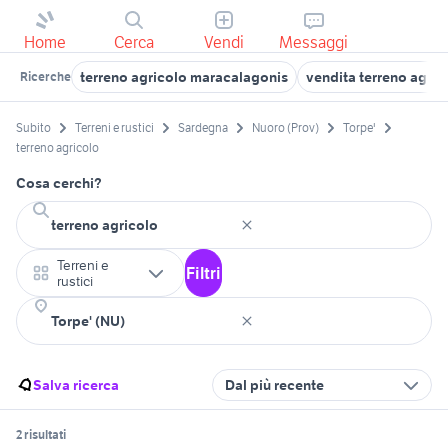
Home
Cerca
Vendi
Messaggi
terreno agricolo maracalagonis
vendita terreno agric
Ricerche
Subito
Terreni e rustici
Sardegna
Nuoro (Prov)
Torpe'
terreno agricolo
Cosa cerchi?
Terreni e
Filtri
rustici
Salva ricerca
Dal più recente
2 risultati