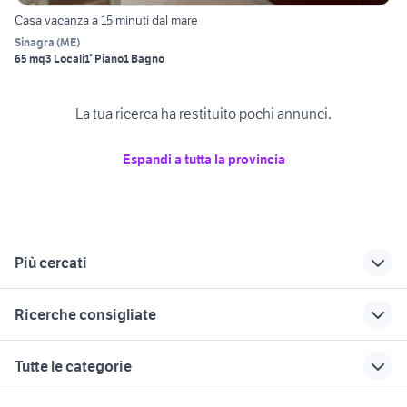
Casa vacanza a 15 minuti dal mare
Sinagra
(
ME
)
65 mq
3 Locali
1° Piano
1 Bagno
La tua ricerca ha restituito pochi annunci.
Espandi a tutta la provincia
Più cercati
Correlati
Richerche simili
Suggerimenti
Ricerche consigliate
case in affitto a
piscina agrigento e
appartamenti ragusa
rometta marea privati
provincia
casa vacanza roana
casa vacanze carloforte
affitto case vacanza
Tutte le categorie
case vacanze
casa vacanza
appartamenti Gela
affitto case vacanza capodanno
affitti brevi firenze
messina sul mare
calatafimi-segesta
Lazio
acitrezza sicilia
motori
immobili
lavoro e servizi