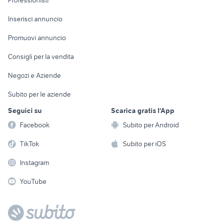
Professionisti
Arredamento e
Console e
Accessori per
Casalinghi
Inserisci annuncio
Videogiochi
animali
Elettrodomestici
Promuovi annuncio
Audio/Video
Musica e Film
Giardino e Fai da te
Consigli per la vendita
Fotografia
Libri e Riviste
Abbigliamento e
Negozi e Aziende
Telefonia
Strumenti Musicali
Accessori
Subito per le aziende
Sports
Tutto per i bambini
Seguici su
Scarica gratis l'App
Biciclette
Facebook
Subito per Android
Collezionismo
TikTok
Subito per iOS
Instagram
YouTube