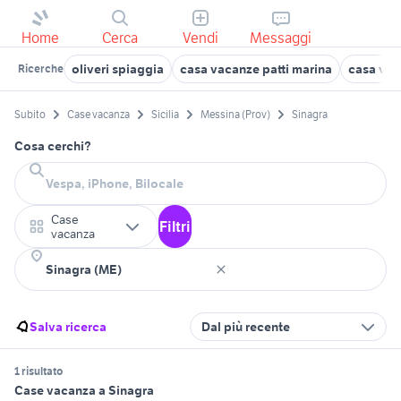
Home
Cerca
Vendi
Messaggi
oliveri spiaggia
casa vacanze patti marina
casa vac
Ricerche
Subito
Case vacanza
Sicilia
Messina (Prov)
Sinagra
Cosa cerchi?
Case
Filtri
vacanza
Salva ricerca
Dal più recente
1 risultato
Case vacanza a Sinagra