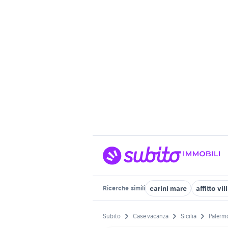
carini mare
affitto vi
Ricerche
simili
Subito
Case vacanza
Sicilia
Palermo