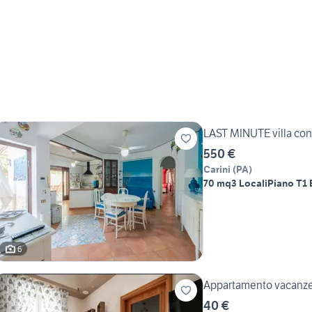
LAST MINUTE villa con
550 €
Carini
(
PA
)
70 mq
3 Locali
Piano T
1
6
Appartamento vacanze
40 €