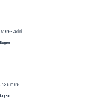
 Mare - Carini
 Bagno
cino al mare
 Bagno