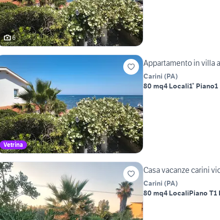
6
Appartamento in villa a
Carini
(
PA
)
80 mq
4 Locali
1° Piano
1
Vetrina
Casa vacanze carini vi
Carini
(
PA
)
80 mq
4 Locali
Piano T
1