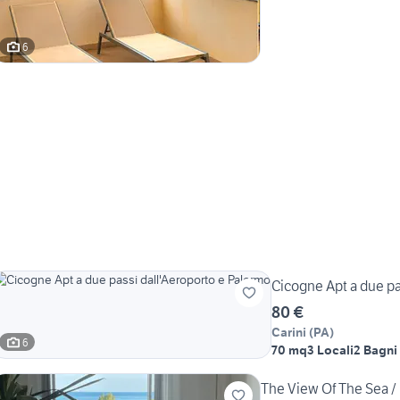
6
Cicogne Apt a due pa
80 €
Carini
(
PA
)
6
70 mq
3 Locali
2 Bagni
The View Of The Sea / 