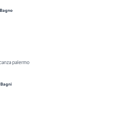
 Bagno
canza palermo
 Bagni