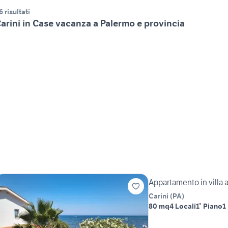
6 risultati
arini in Case vacanza a Palermo e provincia
Appartamento in villa a
Carini
(
PA
)
80 mq
4 Locali
1° Piano
1