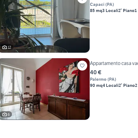
Capaci
(
PA
)
85 mq
3 Locali
2° Piano
1
12
Appartamento casa va
40 €
Palermo
(
PA
)
90 mq
4 Locali
2° Piano
2
6