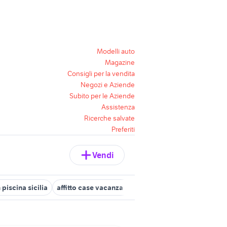
Modelli auto
Magazine
Consigli per la vendita
Negozi e Aziende
Subito per le Aziende
Assistenza
Ricerche salvate
Preferiti
Vendi
 piscina sicilia
affitto case vacanza piscina Catania provincia
ca