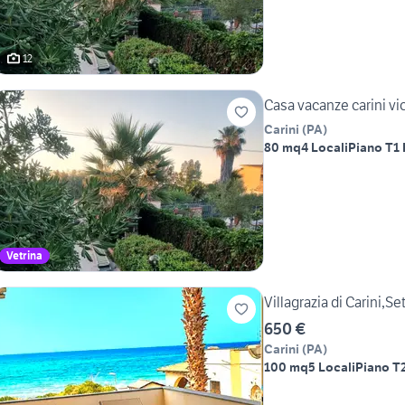
12
Casa vacanze carini vi
Carini
(
PA
)
80 mq
4 Locali
Piano T
1
Vetrina
Villagrazia di Carini,S
650 €
Carini
(
PA
)
100 mq
5 Locali
Piano T