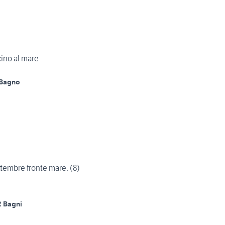
cino al mare
 Bagno
ettembre fronte mare. (8)
2 Bagni