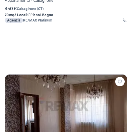
Appartamento - Caltagirone
450 €
Caltagirone
(
CT
)
70 mq
3 Locali
1° Piano
1 Bagno
Agenzia
RE/MAX Platinum