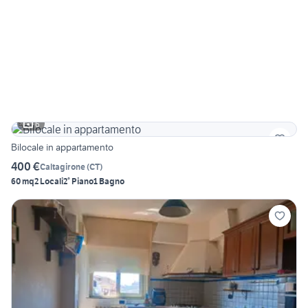
6
Bilocale in appartamento
400 €
Caltagirone
(
CT
)
60 mq
2 Locali
2° Piano
1 Bagno