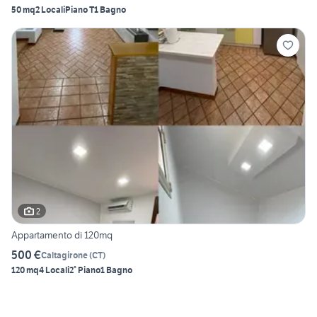
50 mq
2 Locali
Piano T
1 Bagno
2
Appartamento di 120mq
500 €
Caltagirone
(
CT
)
120 mq
4 Locali
2° Piano
1 Bagno