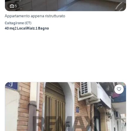
5
Appartamento appena ristrutturato
Caltagirone
(
CT
)
40 mq
2 Locali
Rialz.
1 Bagno