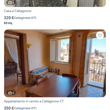
6
Casa a Caltagirone
320 €
Caltagirone
(
CT
)
60 mq
6
Appartamento in centro a Caltagirone CT
350 €
Caltagirone
(
CT
)