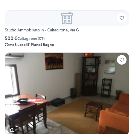
Studio Ammobiliato in - Caltagirone, Via G
500 €
Caltagirone
(
CT
)
70 mq
3 Locali
1° Piano
1 Bagno
6