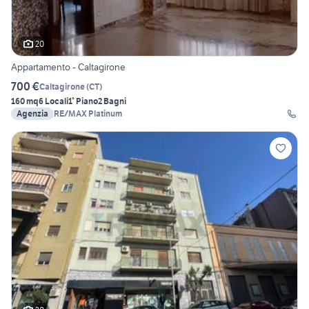
20
Appartamento - Caltagirone
700 €
Caltagirone
(
CT
)
160 mq
6 Locali
1° Piano
2 Bagni
Agenzia
RE/MAX Platinum