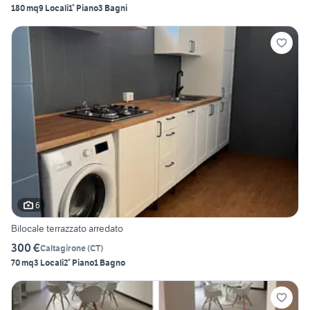
180 mq
9 Locali
1° Piano
3 Bagni
6
Bilocale terrazzato arredato
300 €
Caltagirone
(
CT
)
70 mq
3 Locali
2° Piano
1 Bagno