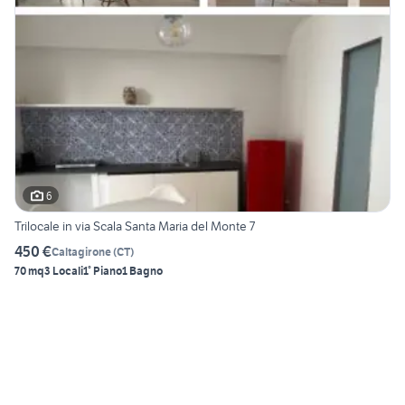
6
Trilocale in via Scala Santa Maria del Monte 7
450 €
Caltagirone
(
CT
)
70 mq
3 Locali
1° Piano
1 Bagno