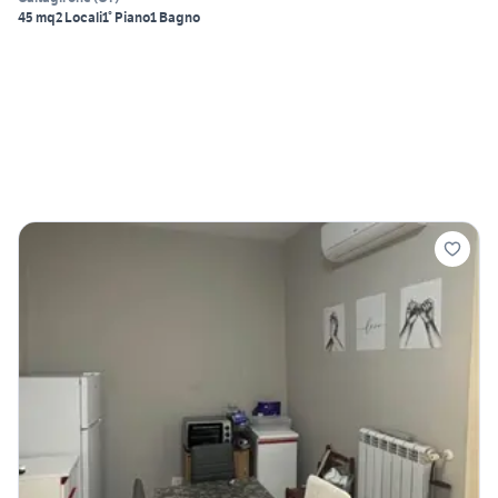
45 mq
2 Locali
1° Piano
1 Bagno