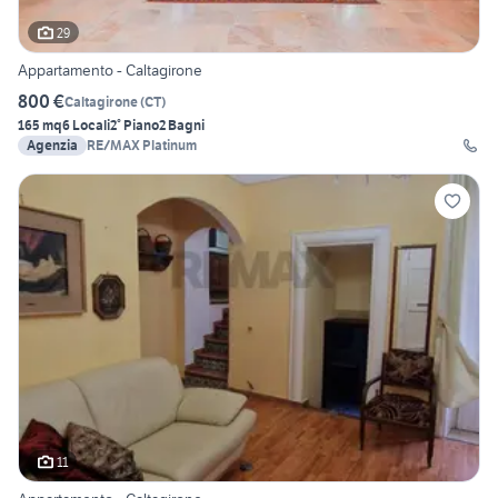
29
Appartamento - Caltagirone
800 €
Caltagirone
(
CT
)
165 mq
6 Locali
2° Piano
2 Bagni
Agenzia
RE/MAX Platinum
11