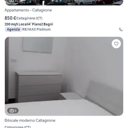
30
Appartamento - Caltagirone
850 €
Caltagirone
(
CT
)
200 mq
5 Locali
4° Piano
2 Bagni
Agenzia
RE/MAX Platinum
6
Bilocale moderno Caltagirone
Caltagirone
(
CT
)