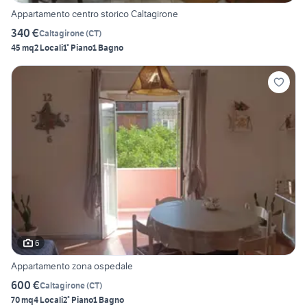
Appartamento centro storico Caltagirone
340 €
Caltagirone
(
CT
)
45 mq
2 Locali
1° Piano
1 Bagno
6
Appartamento zona ospedale
600 €
Caltagirone
(
CT
)
70 mq
4 Locali
2° Piano
1 Bagno