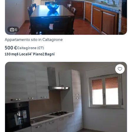
6
Appartamento sito in Caltagirone
500 €
Caltagirone
(
CT
)
130 mq
6 Locali
4° Piano
2 Bagni