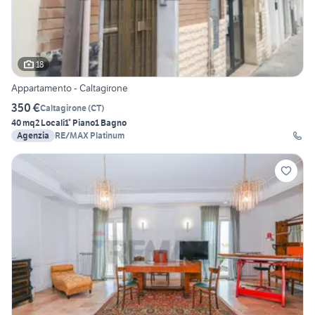
18
Appartamento - Caltagirone
350 €
Caltagirone
(
CT
)
40 mq
2 Locali
1° Piano
1 Bagno
Agenzia
RE/MAX Platinum