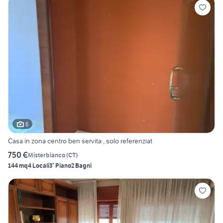
6
Casa in zona centro ben servita , solo referenziat
750 €
Misterbianco
(
CT
)
144 mq
4 Locali
3° Piano
2 Bagni