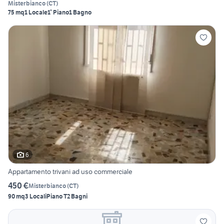
Misterbianco
(
CT
)
75 mq
1 Locale
1° Piano
1 Bagno
6
Appartamento trivani ad uso commerciale
450 €
Misterbianco
(
CT
)
90 mq
3 Locali
Piano T
2 Bagni