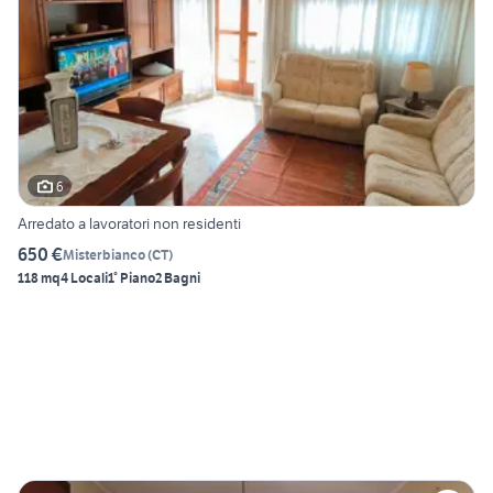
6
Arredato a lavoratori non residenti
650 €
Misterbianco
(
CT
)
118 mq
4 Locali
1° Piano
2 Bagni