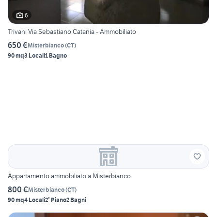
6
Trivani Via Sebastiano Catania - Ammobiliato
650 €
Misterbianco
(
CT
)
90 mq
3 Locali
1 Bagno
Appartamento ammobiliato a Misterbianco
800 €
Misterbianco
(
CT
)
90 mq
4 Locali
2° Piano
2 Bagni