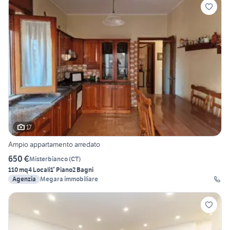
17
Ampio appartamento arredato
650 €
Misterbianco
(
CT
)
110 mq
4 Locali
1° Piano
2 Bagni
Agenzia
Megara immobiliare