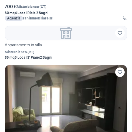
700 €
Misterbianco
(
CT
)
80 mq
4 Locali
Rialz.
2 Bagni
Agenzia
ran immobiliare srl
Appartamento in villa
Misterbianco
(
CT
)
85 mq
3 Locali
1° Piano
2 Bagni