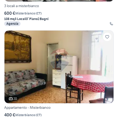
3 locali a misterbianco
600 €
Misterbianco
(
CT
)
108 mq
3 Locali
3° Piano
2 Bagni
Agenzia
20
Appartamento - Misterbianco
400 €
Misterbianco
(
CT
)