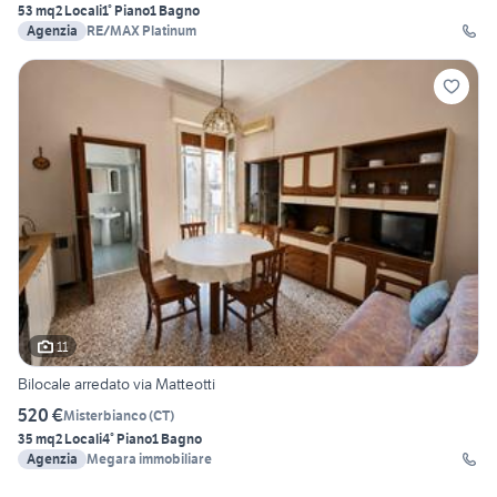
53 mq
2 Locali
1° Piano
1 Bagno
Agenzia
RE/MAX Platinum
11
Bilocale arredato via Matteotti
520 €
Misterbianco
(
CT
)
35 mq
2 Locali
4° Piano
1 Bagno
Agenzia
Megara immobiliare