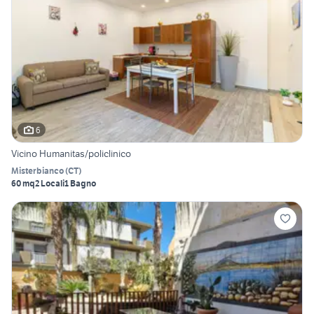
6
Vicino Humanitas/policlinico
Misterbianco
(
CT
)
60 mq
2 Locali
1 Bagno