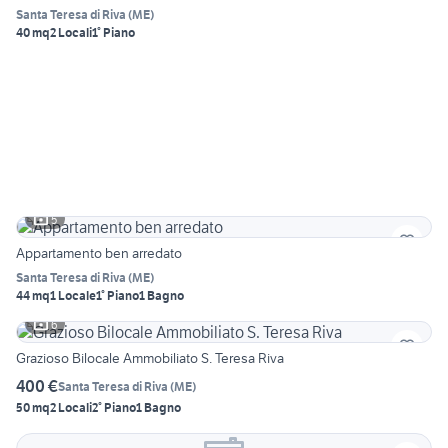
Santa Teresa di Riva
(
ME
)
40 mq
2 Locali
1° Piano
5
Appartamento ben arredato
Santa Teresa di Riva
(
ME
)
44 mq
1 Locale
1° Piano
1 Bagno
6
Grazioso Bilocale Ammobiliato S. Teresa Riva
400 €
Santa Teresa di Riva
(
ME
)
50 mq
2 Locali
2° Piano
1 Bagno