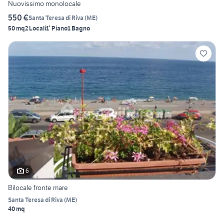
Nuovissimo monolocale
550 €
Santa Teresa di Riva
(
ME
)
50 mq
2 Locali
1° Piano
1 Bagno
6
Bilocale fronte mare
Santa Teresa di Riva
(
ME
)
40 mq