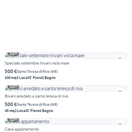
6
Speciale settembre trivani vista mare
500 €
Santa Teresa di Riva
(
ME
)
100 mq
3 Locali
3° Piano
1 Bagno
5
Bivani arredato a santa teresa di riva
500 €
Santa Teresa di Riva
(
ME
)
45 mq
2 Locali
1° Piano
1 Bagno
6
Casa appartamento