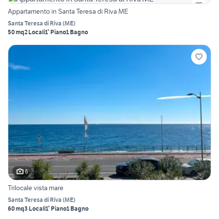
Appartamento in Santa Teresa di Riva ME
Santa Teresa di Riva
(
ME
)
50 mq
2 Locali
1° Piano
1 Bagno
6
Trilocale vista mare
Santa Teresa di Riva
(
ME
)
60 mq
3 Locali
1° Piano
1 Bagno