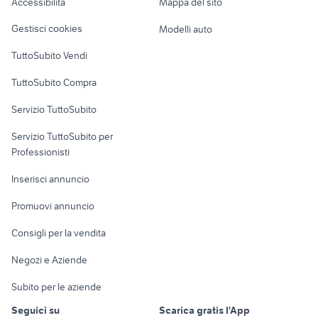
Accessibilità
Mappa del sito
Loft, mansarde e
vendita locali Torino di Sangro
vendita
Venezia Giulia
Veicoli commerciali
altro
appartamenti via
Gestisci cookies
Modelli auto
motif xs7
doblo accessori auto
dante Palermo
Case vacanza
provincia
TuttoSubito Vendi
Uffici e Locali
TuttoSubito Compra
commerciali
Servizio TuttoSubito
elettronica
per la casa e la
sports e hobby
Servizio TuttoSubito per
persona
Informatica
Animali
Professionisti
Arredamento e
Console e
Accessori per
Casalinghi
Inserisci annuncio
Videogiochi
animali
Elettrodomestici
Promuovi annuncio
Audio/Video
Musica e Film
Giardino e Fai da te
Consigli per la vendita
Fotografia
Libri e Riviste
Abbigliamento e
Negozi e Aziende
Telefonia
Strumenti Musicali
Accessori
Subito per le aziende
Sports
Tutto per i bambini
Seguici su
Scarica gratis l'App