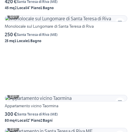
420 €
Santa Teresa di Riva
(
ME
)
45 mq
2 Locali
4° Piano
1 Bagno
5
Monolocale sul Lungomare di Santa Teresa di Riva
250 €
Santa Teresa di Riva
(
ME
)
25 mq
1 Locale
1 Bagno
6
Appartamento vicino Taormina
300 €
Santa Teresa di Riva
(
ME
)
80 mq
4 Locali
2° Piano
2 Bagni
6