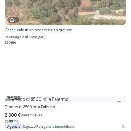
2
Casa rurale in comodato d'uso gratuito
Sant'Angelo di Brolo
(
ME
)
250 mq
13
Terreno di 8500 m² a Palermo
2.300 €
Palermo
(
PA
)
8500 mq
Agenzia
Cajozzo Re agenzia immobiliare