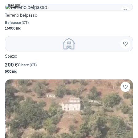
3
Terreno belpasso
Belpasso
(
CT
)
16000 mq
Spazio
200 €
Giarre
(
CT
)
500 mq