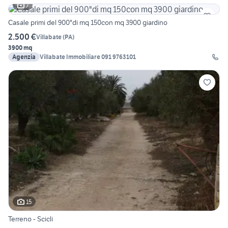
7
Casale primi del 900"di mq 150con mq 3900 giardino
2.500 €
Villabate
(
PA
)
3900 mq
Agenzia
Villabate Immobiliare 091 9763101
15
Terreno - Scicli