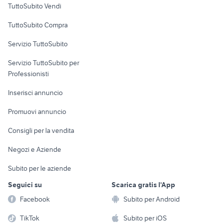
TuttoSubito Vendi
Uffici e Locali
TuttoSubito Compra
commerciali
Servizio TuttoSubito
elettronica
per la casa e la
sports e hobby
Servizio TuttoSubito per
persona
Informatica
Animali
Professionisti
Arredamento e
Console e
Accessori per
Casalinghi
Inserisci annuncio
Videogiochi
animali
Elettrodomestici
Promuovi annuncio
Audio/Video
Musica e Film
Giardino e Fai da te
Consigli per la vendita
Fotografia
Libri e Riviste
Abbigliamento e
Negozi e Aziende
Telefonia
Strumenti Musicali
Accessori
Subito per le aziende
Sports
Tutto per i bambini
Seguici su
Scarica gratis l'App
Biciclette
Facebook
Subito per Android
Collezionismo
TikTok
Subito per iOS