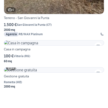
6
Terreno - San Giovanni la Punta
1.500 €
San Giovanni la Punta
(
CT
)
2500 mq
Agenzia
RE/MAX Platinum
Casa in campagna
100 €
Vittoria
(
RG
)
60 mq
4
Gestione gratuita
Rometta
(
ME
)
2000 mq