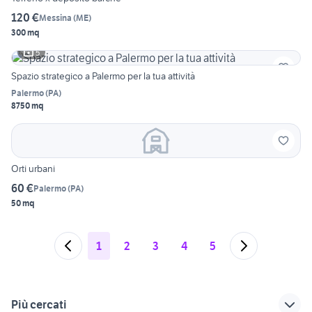
120 €
Messina
(
ME
)
300 mq
5
Spazio strategico a Palermo per la tua attività
Palermo
(
PA
)
8750 mq
Orti urbani
60 €
Palermo
(
PA
)
50 mq
1
2
3
4
5
Più cercati