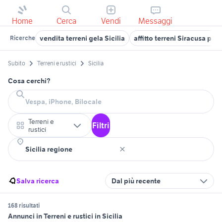
Home
Cerca
Vendi
Messaggi
vendita terreni gela Sicilia
affitto terreni Siracusa pro
Ricerche
Subito
Terreni e rustici
Sicilia
Cosa cerchi?
Terreni e
Filtri
rustici
Salva ricerca
Dal più recente
168 risultati
Annunci in Terreni e rustici in Sicilia