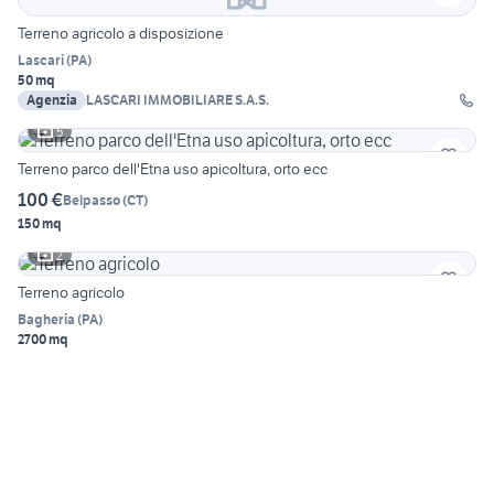
Terreno agricolo a disposizione
Lascari
(
PA
)
50 mq
Agenzia
LASCARI IMMOBILIARE S.A.S.
5
Terreno parco dell'Etna uso apicoltura, orto ecc
100 €
Belpasso
(
CT
)
150 mq
2
Terreno agricolo
Bagheria
(
PA
)
2700 mq