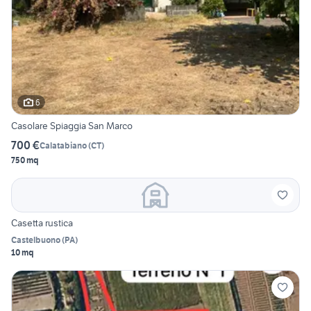
6
Casolare Spiaggia San Marco
700 €
Calatabiano
(
CT
)
750 mq
Casetta rustica
Castelbuono
(
PA
)
10 mq