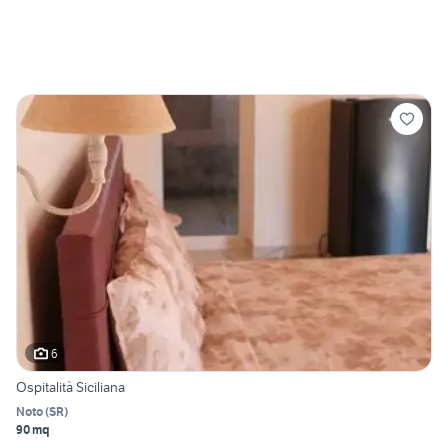
6
Ospitalità Siciliana
Noto
(
SR
)
90 mq