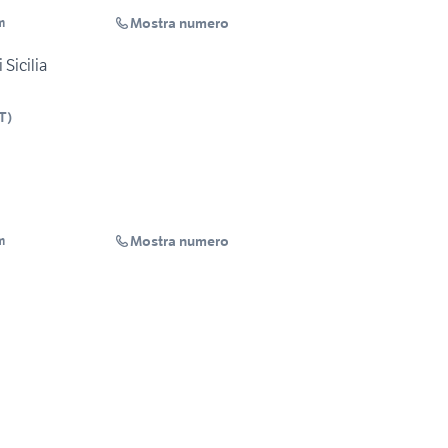
Mostra numero
m
 Sicilia
T
)
Mostra numero
m