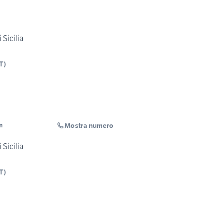
 Sicilia
T
)
Mostra numero
m
 Sicilia
T
)