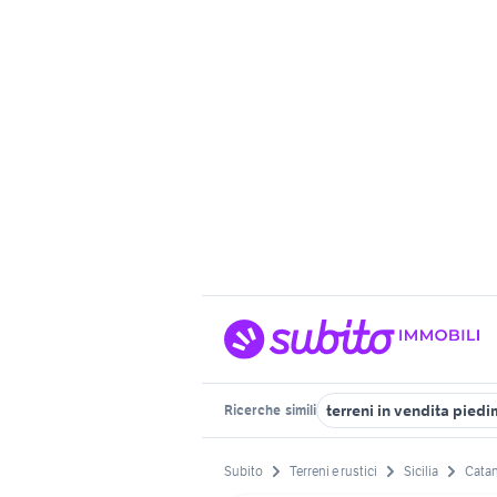
terreni in vendita pied
Ricerche
simili
Subito
Terreni e rustici
Sicilia
Catan