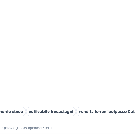
imonte etneo
edificabile trecastagni
vendita terreni belpasso Cat
ia (Prov)
Castiglione di Sicilia