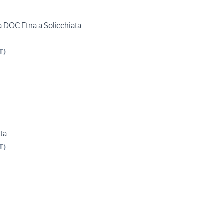
a DOC Etna a Solicchiata
T
)
ata
T
)