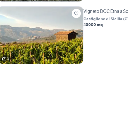
Vigneto DOC Etna a So
Castiglione di Sicilia
(
C
40000 mq
3