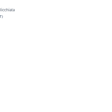
licchiata
T
)