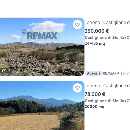
Terreno - Castiglione di
250.000 €
Castiglione di Sicilia
(
C
247485 mq
11
Agenzia
RE/MAX Platinu
Terreno - Castiglione di
78.000 €
Castiglione di Sicilia
(
C
20000 mq