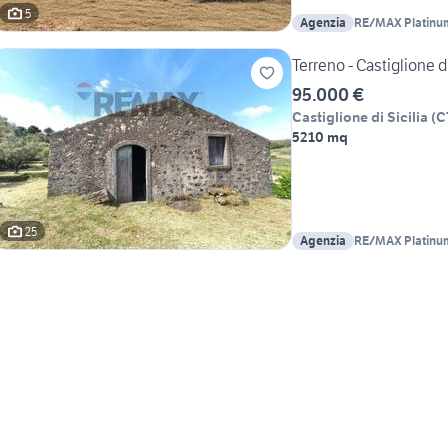
5
Agenzia
RE/MAX Platinu
Terreno - Castiglione di
95.000 €
Castiglione di Sicilia
(
C
5210 mq
25
Agenzia
RE/MAX Platinu