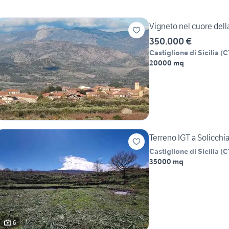
Vigneto nel cuore dell
350.000 €
Castiglione di Sicilia
(
C
20000 mq
Terreno IGT a Solicchi
Castiglione di Sicilia
(
C
35000 mq
6