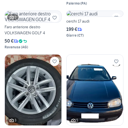
Palermo
(
PA
)
2
cerchi 17 audi
Faro anteriore destro
199 €
VOLKSWAGEN GOLF 4
Giarre
(
CT
)
50 €
Ravanusa
(
AG
)
3
5