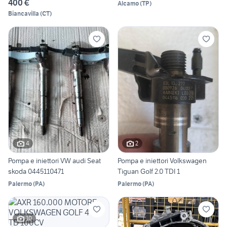
400 €
Alcamo
(
TP
)
Biancavilla
(
CT
)
4
2
Pompa e iniettori VW audi Seat
Pompa e iniettori Volkswagen
skoda 0445110471
Tiguan Golf 2.0 TDI 1
Palermo
(
PA
)
Palermo
(
PA
)
10