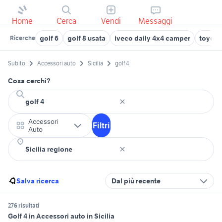
Home
Cerca
Vendi
Messaggi
golf 6
golf 8 usata
iveco daily 4x4 camper
toyota
Ricerche
Subito
Accessori auto
Sicilia
golf 4
Cosa cerchi?
Accessori
Filtri
Auto
Salva ricerca
Dal più recente
276 risultati
Golf 4 in Accessori auto in Sicilia