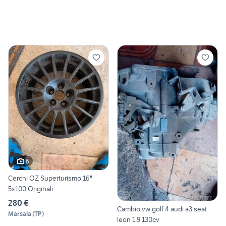
6
Cerchi OZ Superturismo 16"
5x100 Originali
280 €
Cambio vw golf 4 audi a3 seat
Marsala
(
TP
)
leon 1.9 130cv