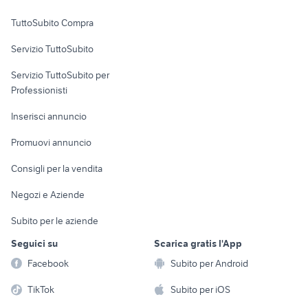
Uffici e Locali
TuttoSubito Compra
commerciali
Servizio TuttoSubito
elettronica
per la casa e la
sports e hobby
Servizio TuttoSubito per
persona
Informatica
Animali
Professionisti
Arredamento e
Console e
Accessori per
Casalinghi
Inserisci annuncio
Videogiochi
animali
Elettrodomestici
Promuovi annuncio
Audio/Video
Musica e Film
Giardino e Fai da te
Consigli per la vendita
Fotografia
Libri e Riviste
Abbigliamento e
Negozi e Aziende
Telefonia
Strumenti Musicali
Accessori
Subito per le aziende
Sports
Tutto per i bambini
Seguici su
Scarica gratis l'App
Biciclette
Facebook
Subito per Android
Collezionismo
TikTok
Subito per iOS