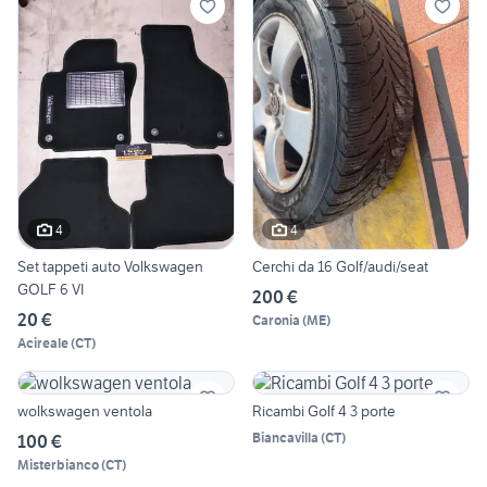
4
4
Set tappeti auto Volkswagen
Cerchi da 16 Golf/audi/seat
GOLF 6 VI
200 €
20 €
Caronia
(
ME
)
Acireale
(
CT
)
wolkswagen ventola
Ricambi Golf 4 3 porte
Biancavilla
(
CT
)
100 €
Misterbianco
(
CT
)