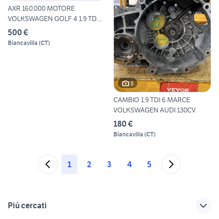
AXR 160.000 MOTORE
VOLKSWAGEN GOLF 4 1.9 TD
100CV
500 €
Biancavilla
(
CT
)
8
CAMBIO 1.9 TDI 6 MARCE
VOLKSWAGEN AUDI 130CV
180 €
Biancavilla
(
CT
)
1
2
3
4
5
Più cercati