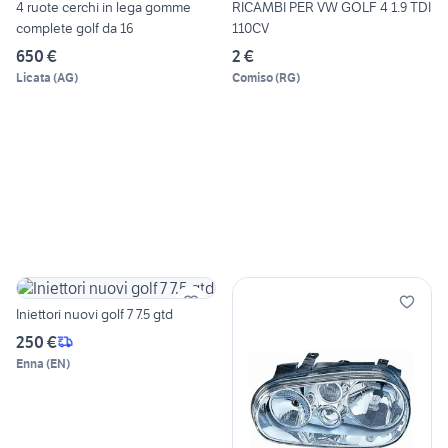
4 ruote cerchi in lega gomme
RICAMBI PER VW GOLF 4 1.9 TDI
complete golf da 16
110CV
650 €
2 €
Licata
(
AG
)
Comiso
(
RG
)
Iniettori nuovi golf 7 7.5 gtd
250 €
Enna
(
EN
)