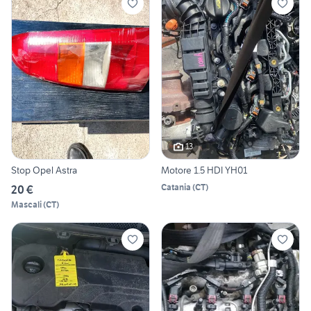
13
Stop Opel Astra
Motore 1.5 HDI YH01
Catania
(
CT
)
20 €
Mascali
(
CT
)