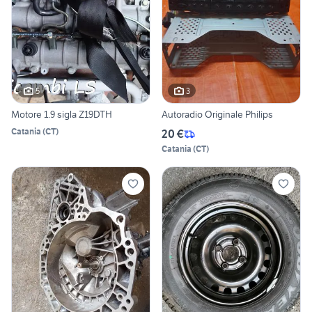
5
3
Motore 1.9 sigla Z19DTH
Autoradio Originale Philips
Catania
(
CT
)
20 €
Catania
(
CT
)