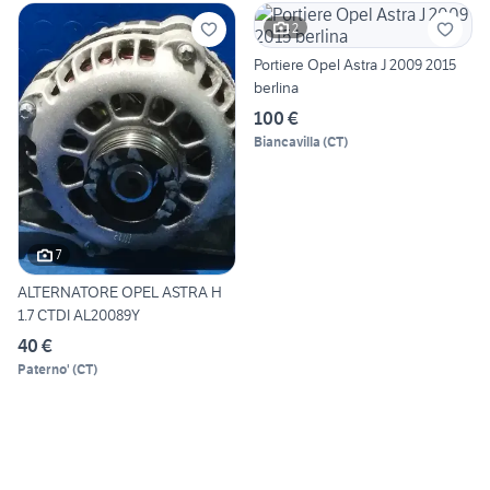
2
Portiere Opel Astra J 2009 2015
berlina
100 €
Biancavilla
(
CT
)
7
ALTERNATORE OPEL ASTRA H
1.7 CTDI AL20089Y
40 €
Paterno'
(
CT
)