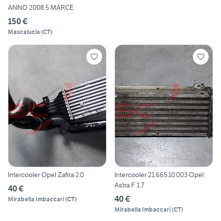
ANNO 2008 5 MARCE
150 €
Mascalucia
(
CT
)
Intercooler Opel Zafira 2.0
Intercooler 21.665.10.003 Opel
Astra F 1.7
40 €
40 €
Mirabella Imbaccari
(
CT
)
Mirabella Imbaccari
(
CT
)