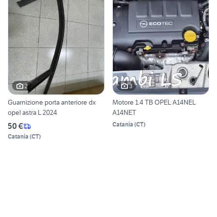
2
3
Guarnizione porta anteriore dx
Motore 1.4 TB OPEL A14NEL
opel astra L 2024
A14NET
Catania
(
CT
)
50 €
Catania
(
CT
)