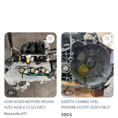
9
6
K10B 50.000 MOTORE SPLASH
A20DTH CAMBIO OPEL
ALTO ALGILA 1.0 12V 68CV
INSIGNIA 2.0 CDTI 160CV 08/17
Biancavilla
(
CT
)
300 €