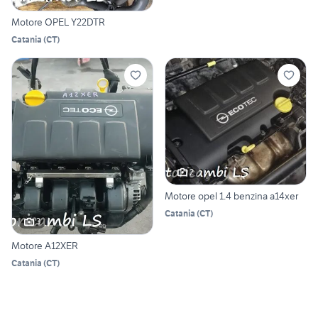
Motore OPEL Y22DTR
Catania
(
CT
)
2
Motore opel 1.4 benzina a14xer
Catania
(
CT
)
3
Motore A12XER
Catania
(
CT
)