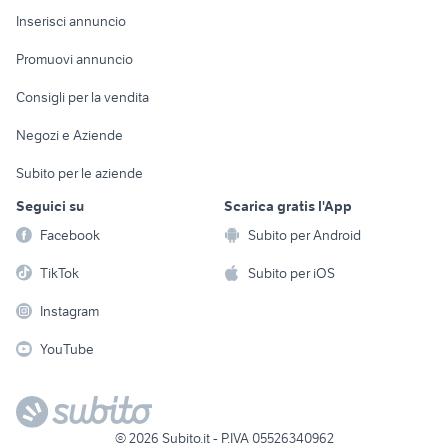
Console e
Accessori per
Casalinghi
Inserisci annuncio
Videogiochi
animali
Elettrodomestici
Promuovi annuncio
Audio/Video
Musica e Film
Giardino e Fai da te
Consigli per la vendita
Fotografia
Libri e Riviste
Abbigliamento e
Negozi e Aziende
Telefonia
Strumenti Musicali
Accessori
Subito per le aziende
Sports
Tutto per i bambini
Seguici su
Scarica gratis l'App
Biciclette
Facebook
Subito per Android
Collezionismo
TikTok
Subito per iOS
Instagram
YouTube
©
2026
Subito.it - P.IVA 05526340962