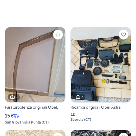
2
2
Paraturbolenza originali Opel.
Ricambi originali Opel Astra
15 €
Scordia
(
CT
)
San Giovanni la Punta
(
CT
)