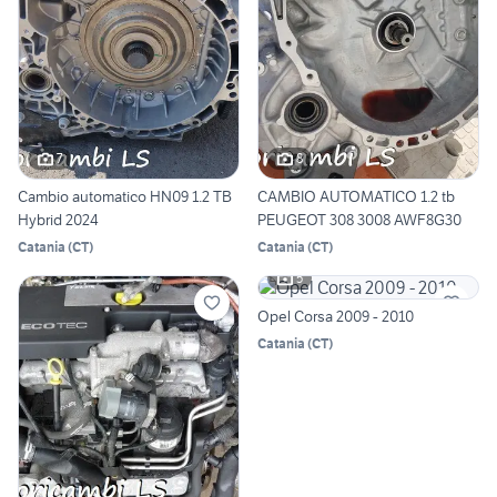
7
8
Cambio automatico HN09 1.2 TB
CAMBIO AUTOMATICO 1.2 tb
Hybrid 2024
PEUGEOT 308 3008 AWF8G30
Catania
(
CT
)
Catania
(
CT
)
5
Opel Corsa 2009 - 2010
Catania
(
CT
)