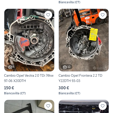
Biancavilla
(
CT
)
6
10
Cambio Opel Vectra 2.0 TDi 74kw
Cambio Opel Frontera 2.2 TD
97-06 X20DTH
Y22DTH 93-03
150 €
300 €
Biancavilla
(
CT
)
Biancavilla
(
CT
)