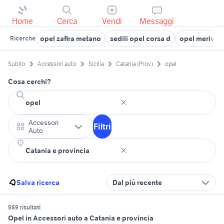
Home
Cerca
Vendi
Messaggi
opel zafira metano
sedili opel corsa d
opel meriva u
Ricerche
Subito
Accessori auto
Sicilia
Catania (Prov)
opel
Cosa cerchi?
Accessori
Filtri
Auto
Salva ricerca
Dal più recente
569 risultati
Opel in Accessori auto a Catania e provincia