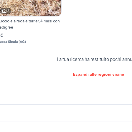
3
ucciole airedale terrier, 4 mesi con
edigree
 €
ucca Sicula
(
AG
)
La tua ricerca ha restituito pochi ann
Espandi alle regioni vicine
icherche simili
Suggerimenti