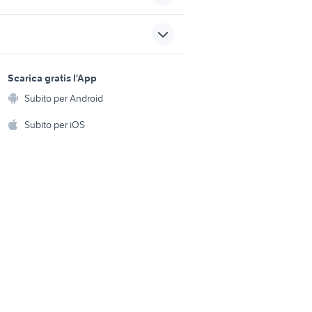
tartarughe d acqua animali
maremmano
cuccioli pastore dei pirenei
sports e hobby
a
Scarica gratis l'App
Animali
ilia
cuccioli in regalo termoli
Subito per Android
ento e
Accessori per animali
hi
Subito per iOS
animali
cane corso pedigree
Musica e Film
omestici
Libri e Riviste
e Fai da te
Strumenti Musicali
amento e
ri
Sports
 i bambini
Biciclette
Collezionismo