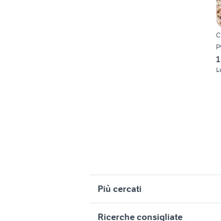
C
p
1
L
Più cercati
Correlati
R
Ricerche consigliate