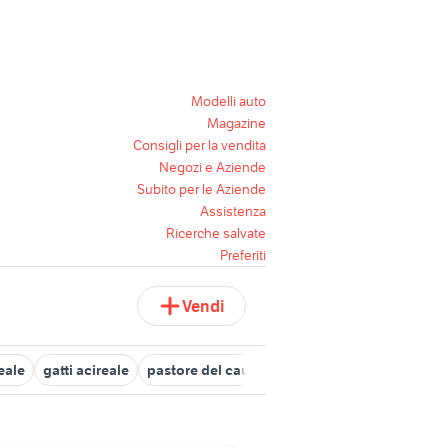
Modelli auto
Magazine
Consigli per la vendita
Negozi e Aziende
Subito per le Aziende
Assistenza
Ricerche salvate
Preferiti
Vendi
eale
gatti acireale
pastore del caucaso
kurzhaar sicilia
cane