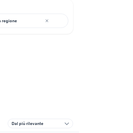
Dal più rilevante