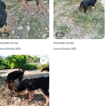
2
6
iredale terrier
Airedale terrier
ucca Sicula
(
AG
)
Lucca Sicula
(
AG
)