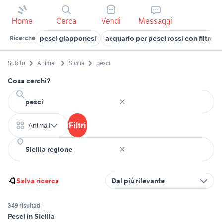
Home
Cerca
Vendi
Messaggi
pesci giapponesi
acquario per pesci rossi con filtro
Ricerche
Subito
Animali
Sicilia
pesci
Cosa cerchi?
Filtri
Animali
Salva ricerca
Dal più rilevante
349 risultati
Pesci in Sicilia