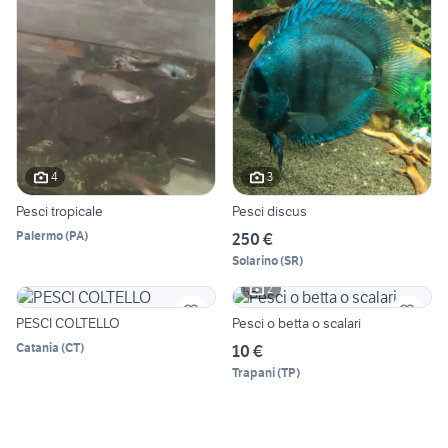
4
3
Pesci tropicale
Pesci discus
Palermo
(
PA
)
250 €
Solarino
(
SR
)
2
PESCI COLTELLO
Pesci o betta o scalari
Catania
(
CT
)
10 €
Trapani
(
TP
)