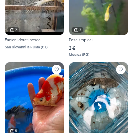
2
3
Fagiani dorati pesca
Pesci tropicali
San Giovanni la Punta
(
CT
)
2 €
Modica
(
RG
)
6