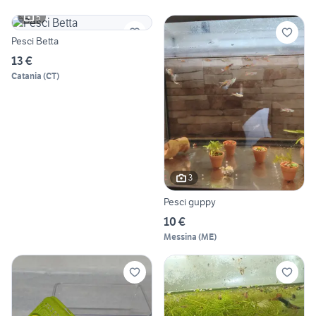
5
Pesci Betta
13 €
Catania
(
CT
)
3
Pesci guppy
10 €
Messina
(
ME
)