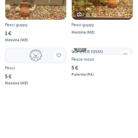
2
Pesci guppy
Pesci guppy
Messina
(
ME
)
1 €
Messina
(
ME
)
2
Pesce rosso
5 €
Pesci
Palermo
(
PA
)
5 €
Messina
(
ME
)