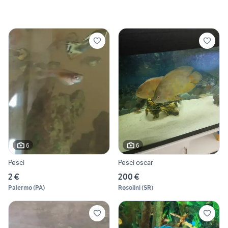
6
6
Pesci
Pesci oscar
2 €
200 €
Palermo
(
PA
)
Rosolini
(
SR
)