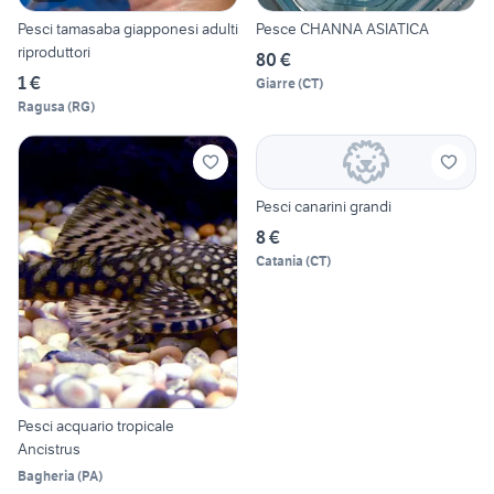
Pesci tamasaba giapponesi adulti
Pesce CHANNA ASIATICA
riproduttori
80 €
1 €
Giarre
(
CT
)
Ragusa
(
RG
)
Pesci canarini grandi
8 €
Catania
(
CT
)
Pesci acquario tropicale
Ancistrus
Bagheria
(
PA
)