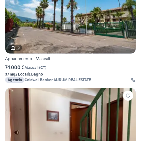
19
Appartamento - Mascali
74.000 €
Mascali
(
CT
)
37 mq
2 Locali
1 Bagno
Agenzia
Coldwell Banker AURUM REAL ESTATE