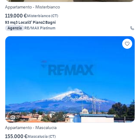
Appartamento - Misterbianco
119.000 €
Misterbianco
(
CT
)
93 mq
3 Locali
3° Piano
2 Bagni
Agenzia
RE/MAX Platinum
27
Appartamento - Mascalucia
155.000 €
Mascalucia
(
CT
)