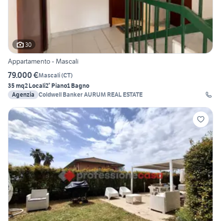
30
Appartamento - Mascali
79.000 €
Mascali
(
CT
)
35 mq
2 Locali
2° Piano
1 Bagno
Agenzia
Coldwell Banker AURUM REAL ESTATE