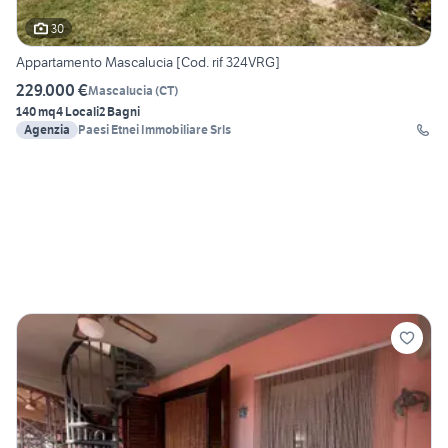
30
Appartamento Mascalucia [Cod. rif 324VRG]
229.000 €
Mascalucia
(
CT
)
140 mq
4 Locali
2 Bagni
Agenzia
Paesi Etnei Immobiliare Srls