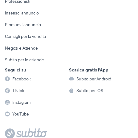
Professionisti
Arredamento e
Console e
Accessori per
Casalinghi
Inserisci annuncio
Videogiochi
animali
Elettrodomestici
Promuovi annuncio
Audio/Video
Musica e Film
Giardino e Fai da te
Consigli per la vendita
Fotografia
Libri e Riviste
Abbigliamento e
Negozi e Aziende
Telefonia
Strumenti Musicali
Accessori
Subito per le aziende
Sports
Tutto per i bambini
Seguici su
Scarica gratis l'App
Biciclette
Facebook
Subito per Android
Collezionismo
TikTok
Subito per iOS
Instagram
YouTube