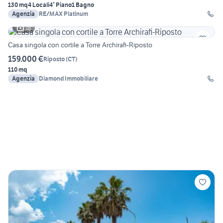
130 mq
4 Locali
4° Piano
1 Bagno
Agenzia
RE/MAX Platinum
18
Casa singola con cortile a Torre Archirafi-Riposto
159.000 €
Riposto
(
CT
)
110 mq
Agenzia
Diamond Immobiliare