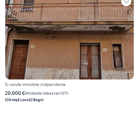
Si vende immobile indipendente
20.000 €
Mirabella Imbaccari
(
CT
)
130 mq
8 Locali
2 Bagni