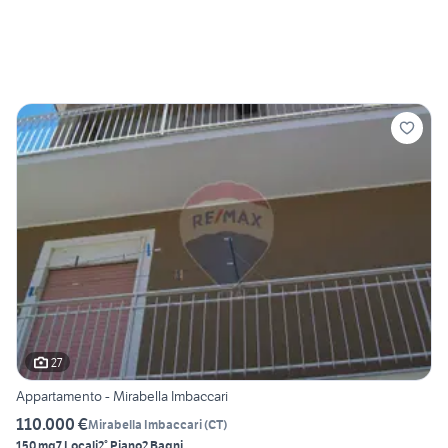
27
Appartamento - Mirabella Imbaccari
110.000 €
Mirabella Imbaccari
(
CT
)
150 mq
7 Locali
2° Piano
2 Bagni