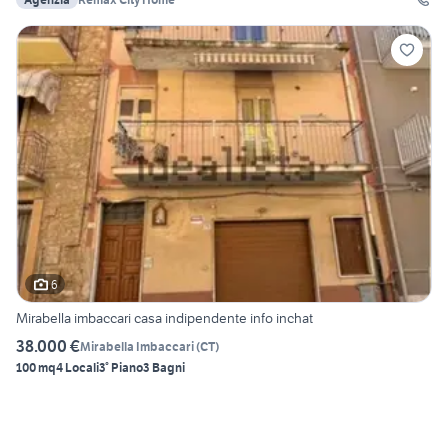
6
Mirabella imbaccari casa indipendente info inchat
38.000 €
Mirabella Imbaccari
(
CT
)
100 mq
4 Locali
3° Piano
3 Bagni