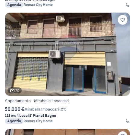
Agenzia
Remax City Home
20
Appartamento - Mirabella Imbaccari
50.000 €
Mirabella Imbaccari
(
CT
)
113 mq
4 Locali
1° Piano
1 Bagno
Agenzia
Remax City Home