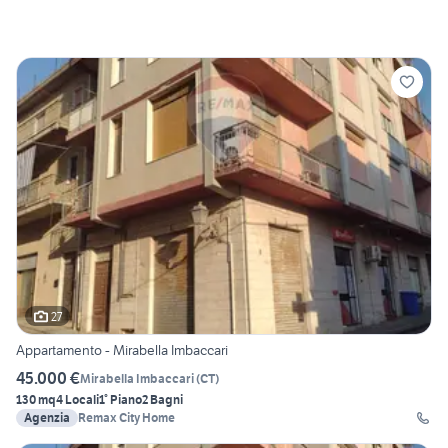
27
Appartamento - Mirabella Imbaccari
45.000 €
Mirabella Imbaccari
(
CT
)
130 mq
4 Locali
1° Piano
2 Bagni
Agenzia
Remax City Home