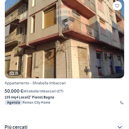
25
Appartamento - Mirabella Imbaccari
50.000 €
Mirabella Imbaccari
(
CT
)
135 mq
4 Locali
2° Piano
1 Bagno
Agenzia
Remax City Home
Più cercati