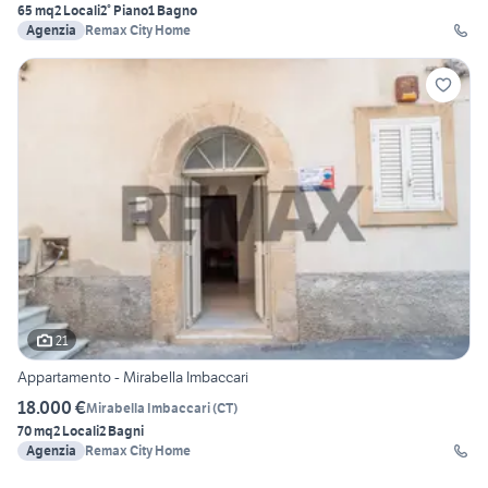
65 mq
2 Locali
2° Piano
1 Bagno
Agenzia
Remax City Home
21
Appartamento - Mirabella Imbaccari
18.000 €
Mirabella Imbaccari
(
CT
)
70 mq
2 Locali
2 Bagni
Agenzia
Remax City Home