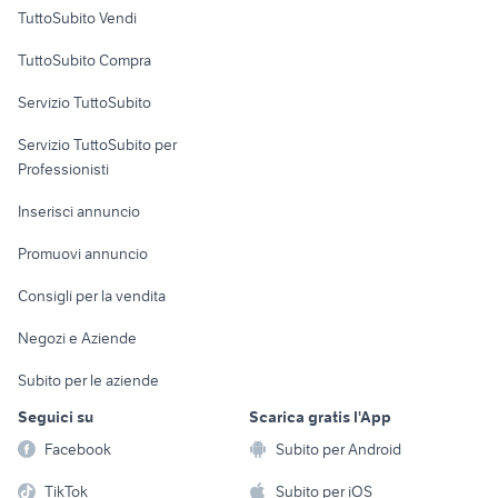
Case vacanza
compressore Bari provincia
casco project flash
mare Catania
TuttoSubito Vendi
provincia
Uffici e Locali
TuttoSubito Compra
commerciali
Servizio TuttoSubito
elettronica
per la casa e la
sports e hobby
Servizio TuttoSubito per
persona
Informatica
Animali
Professionisti
Arredamento e
Console e
Accessori per
Casalinghi
Inserisci annuncio
Videogiochi
animali
Elettrodomestici
Promuovi annuncio
Audio/Video
Musica e Film
Giardino e Fai da te
Consigli per la vendita
Fotografia
Libri e Riviste
Abbigliamento e
Negozi e Aziende
Telefonia
Strumenti Musicali
Accessori
Subito per le aziende
Sports
Tutto per i bambini
Seguici su
Scarica gratis l'App
Biciclette
Facebook
Subito per Android
Collezionismo
TikTok
Subito per iOS