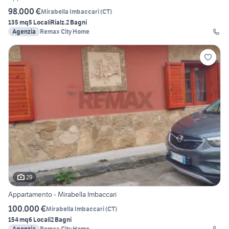
98.000 €
Mirabella Imbaccari
(
CT
)
135 mq
5 Locali
Rialz.
2 Bagni
Agenzia
Remax City Home
29
Appartamento - Mirabella Imbaccari
100.000 €
Mirabella Imbaccari
(
CT
)
154 mq
6 Locali
2 Bagni
Agenzia
Remax City Home