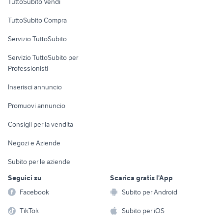
TuttoSubito Vendi
vendita appartamenti lido di
trilocali rovigo
Uffici e Locali
Venezia
TuttoSubito Compra
commerciali
Servizio TuttoSubito
elettronica
per la casa e la
sports e hobby
Servizio TuttoSubito per
persona
Informatica
Animali
Professionisti
Arredamento e
Console e
Accessori per
Casalinghi
Inserisci annuncio
Videogiochi
animali
Elettrodomestici
Promuovi annuncio
Audio/Video
Musica e Film
Giardino e Fai da te
Consigli per la vendita
Fotografia
Libri e Riviste
Abbigliamento e
Negozi e Aziende
Telefonia
Strumenti Musicali
Accessori
Subito per le aziende
Sports
Tutto per i bambini
Seguici su
Scarica gratis l'App
Biciclette
Facebook
Subito per Android
Collezionismo
TikTok
Subito per iOS