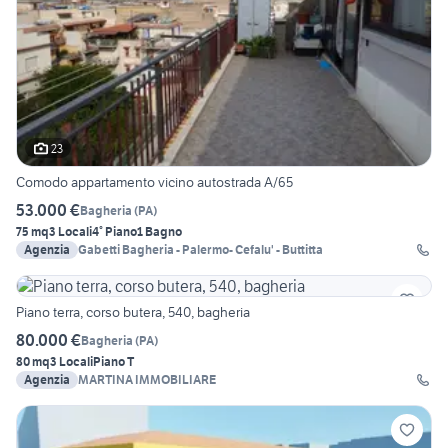
23
Comodo appartamento vicino autostrada A/65
53.000 €
Bagheria
(
PA
)
75 mq
3 Locali
4° Piano
1 Bagno
Agenzia
Gabetti Bagheria - Palermo- Cefalu' - Buttitta
Piano terra, corso butera, 540, bagheria
80.000 €
Bagheria
(
PA
)
80 mq
3 Locali
Piano T
Agenzia
MARTINA IMMOBILIARE