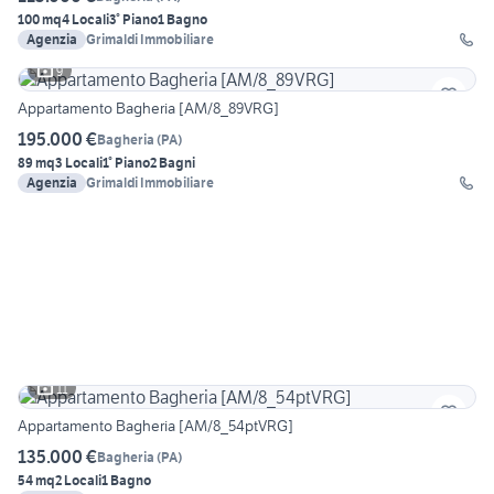
100 mq
4 Locali
3° Piano
1 Bagno
Agenzia
Grimaldi Immobiliare
9
Appartamento Bagheria [AM/8_89VRG]
195.000 €
Bagheria
(
PA
)
89 mq
3 Locali
1° Piano
2 Bagni
Agenzia
Grimaldi Immobiliare
11
Appartamento Bagheria [AM/8_54ptVRG]
135.000 €
Bagheria
(
PA
)
54 mq
2 Locali
1 Bagno