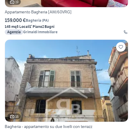
19
Appartamento Bagheria [AM/60VRG]
159.000 €
Bagheria
(
PA
)
145 mq
5 Locali
1° Piano
2 Bagni
Agenzia
Grimaldi Immobiliare
16
Bagheria - appartamento su due livelli con terrazz