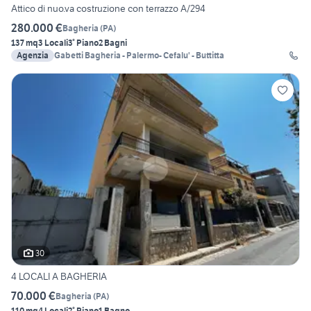
Attico di nuo.va costruzione con terrazzo A/294
280.000 €
Bagheria
(
PA
)
137 mq
3 Locali
3° Piano
2 Bagni
Agenzia
Gabetti Bagheria - Palermo- Cefalu' - Buttitta
30
4 LOCALI A BAGHERIA
70.000 €
Bagheria
(
PA
)
110 mq
4 Locali
2° Piano
1 Bagno