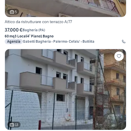
5
Attico da ristrutturare con terrazzo A/77
37.000 €
Bagheria
(
PA
)
60 mq
3 Locali
4° Piano
1 Bagno
Agenzia
Gabetti Bagheria - Palermo- Cefalu' - Buttitta
13