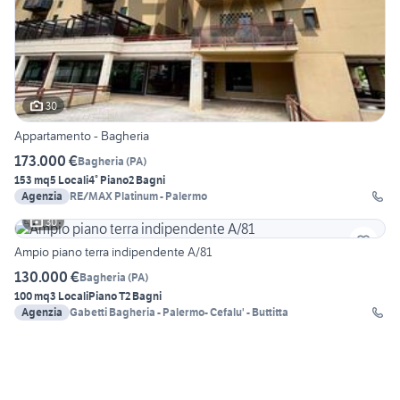
30
Appartamento - Bagheria
173.000 €
Bagheria
(
PA
)
153 mq
5 Locali
4° Piano
2 Bagni
Agenzia
RE/MAX Platinum - Palermo
30
Ampio piano terra indipendente A/81
130.000 €
Bagheria
(
PA
)
100 mq
3 Locali
Piano T
2 Bagni
Agenzia
Gabetti Bagheria - Palermo- Cefalu' - Buttitta