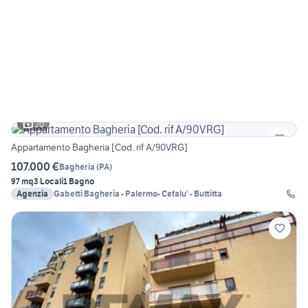
20
Appartamento Bagheria [Cod. rif A/90VRG]
107.000 €
Bagheria
(
PA
)
97 mq
3 Locali
1 Bagno
Agenzia
Gabetti Bagheria - Palermo- Cefalu' - Buttitta