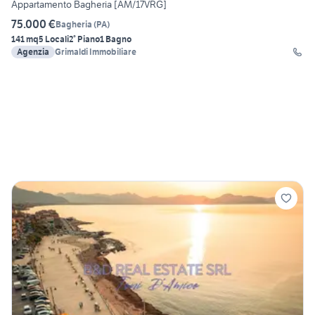
Appartamento Bagheria [AM/17VRG]
75.000 €
Bagheria
(
PA
)
141 mq
5 Locali
2° Piano
1 Bagno
Agenzia
Grimaldi Immobiliare