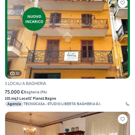
30
3 LOCALI A BAGHERIA
75.000 €
Bagheria
(
PA
)
101 mq
3 Locali
1° Piano
1 Bagno
Agenzia
TECNOCASA - STUDIO LIBERTA' BAGHERIA D.I.