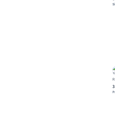
S
R
3
P