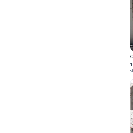
C
1
S