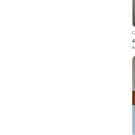
C
4
A