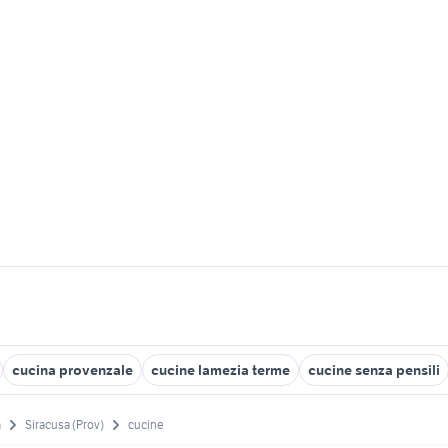
cucina provenzale
cucine lamezia terme
cucine senza pensili
a
Siracusa (Prov)
cucine