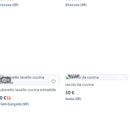
iracusa
(
SR
)
Siracusa
(
SR
)
3
3
tavolo da cucina
ubinetto lavello cucina estraibile
30 €
0 €
Avola
(
SR
)
riolo Gargallo
(
SR
)