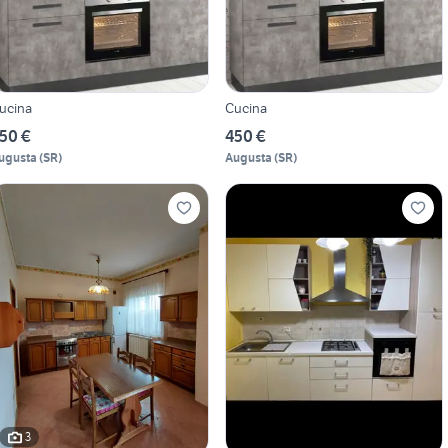
ucina
Cucina
50 €
450 €
ugusta
(
SR
)
Augusta
(
SR
)
3