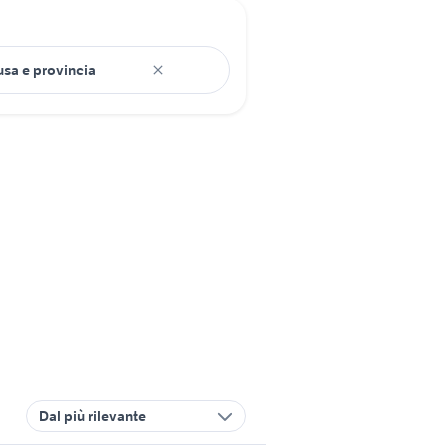
Dal più rilevante