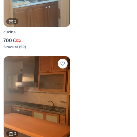
3
cucina
700 €
Siracusa
(
SR
)
3