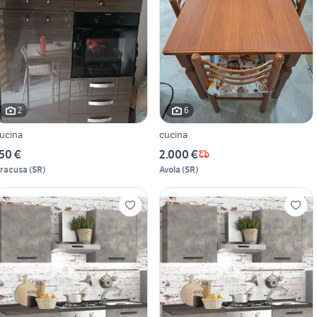
2
6
ucina
cucina
50 €
2.000 €
iracusa
(
SR
)
Avola
(
SR
)