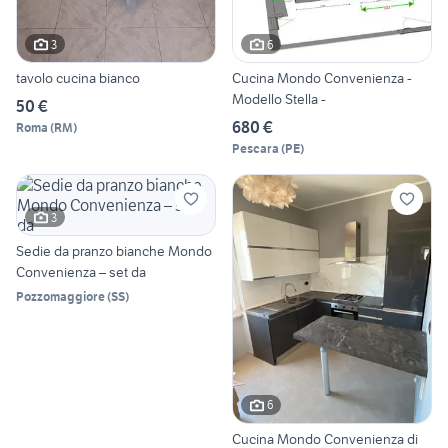
3
6
tavolo cucina bianco
Cucina Mondo Convenienza -
Modello Stella -
50 €
680 €
Roma
(
RM
)
Pescara
(
PE
)
3
Sedie da pranzo bianche Mondo
Convenienza – set da
Pozzomaggiore
(
SS
)
6
Cucina Mondo Convenienza di