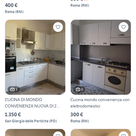
400 €
Roma
(
RM
)
Roma
(
RM
)
3
6
CUCINA DI MONDO
Cucina mondo convenienza con
CONVENIENZA NUOVA DI 2
elettrodomestici
ANNI
1.350 €
300 €
San Giorgio delle Pertiche
(
PD
)
Roma
(
RM
)