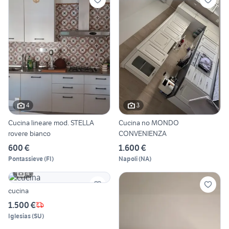
4
3
Cucina lineare mod. STELLA
Cucina no MONDO
rovere bianco
CONVENIENZA
600 €
1.600 €
Pontassieve
(
FI
)
Napoli
(
NA
)
4
cucina
1.500 €
Iglesias
(
SU
)