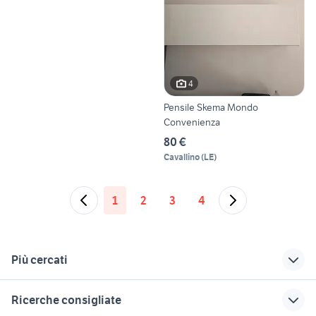
4
Pensile Skema Mondo
Convenienza
80 €
Cavallino
(
LE
)
1
2
3
4
Più cercati
Correlati
Richerche simili
Suggerimenti
Ricerche consigliate
cucine in offerta
mondo convenienza
cucine mondo