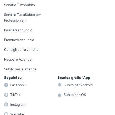
Servizio TuttoSubito
elettronica
per la casa e la
sports e hobby
Servizio TuttoSubito per
persona
Informatica
Animali
Professionisti
Arredamento e
Console e
Accessori per
Casalinghi
Inserisci annuncio
Videogiochi
animali
Elettrodomestici
Promuovi annuncio
Audio/Video
Musica e Film
Giardino e Fai da te
Consigli per la vendita
Fotografia
Libri e Riviste
Abbigliamento e
Negozi e Aziende
Telefonia
Strumenti Musicali
Accessori
Subito per le aziende
Sports
Tutto per i bambini
Seguici su
Scarica gratis l'App
Biciclette
Facebook
Subito per Android
Collezionismo
TikTok
Subito per iOS
Instagram
YouTube