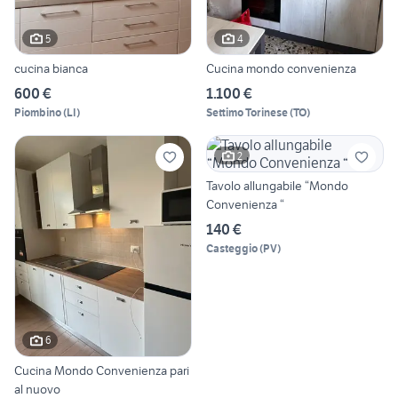
5
4
cucina bianca
Cucina mondo convenienza
600 €
1.100 €
Piombino
(
LI
)
Settimo Torinese
(
TO
)
2
Tavolo allungabile “Mondo
Convenienza “
140 €
Casteggio
(
PV
)
6
Cucina Mondo Convenienza pari
al nuovo