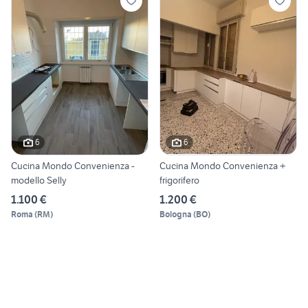
6
6
Cucina Mondo Convenienza -
Cucina Mondo Convenienza +
modello Selly
frigorifero
1.100 €
1.200 €
Roma
(
RM
)
Bologna
(
BO
)