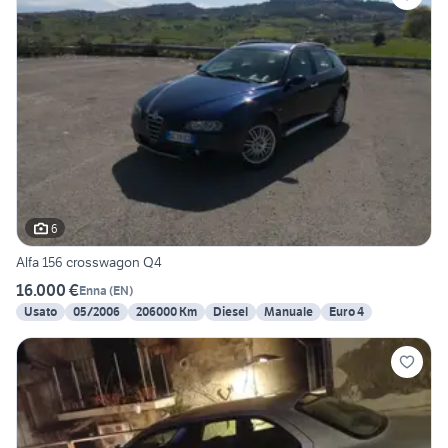
6
Alfa 156 crosswagon Q4
16.000 €
Enna
(
EN
)
Usato
05/2006
206000 Km
Diesel
Manuale
Euro 4