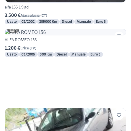
alfa 156 1.9 jtd
3.500 €
Mascalucia
(
CT
)
Usato
02/2002
205000 Km
Diesel
Manuale
Euro 3
5
ALFA ROMEO 156
1.200 €
Erice
(
TP
)
Usato
03/2005
300 Km
Diesel
Manuale
Euro 3