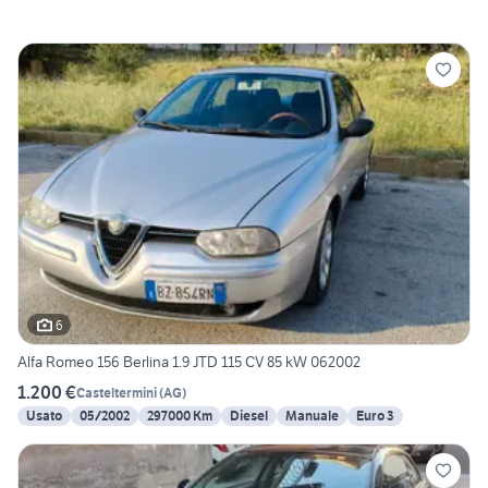
6
Alfa Romeo 156 Berlina 1.9 JTD 115 CV 85 kW 062002
1.200 €
Casteltermini
(
AG
)
Usato
05/2002
297000 Km
Diesel
Manuale
Euro 3