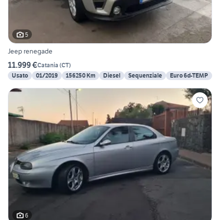
5
Jeep renegade
11.999 €
Catania
(
CT
)
Usato
01/2019
156250 Km
Diesel
Sequenziale
Euro 6d-TEMP
6