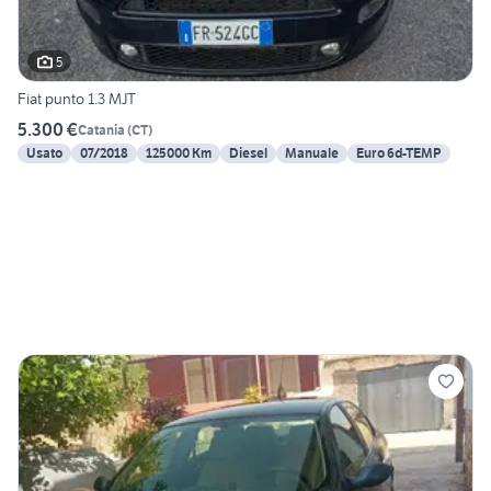
5
Fiat punto 1.3 MJT
5.300 €
Catania
(
CT
)
Usato
07/2018
125000 Km
Diesel
Manuale
Euro 6d-TEMP