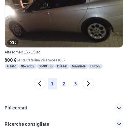
6
Alfa romeo 156 1.9 jtd
800 €
Santa Caterina Villarmosa
(
CL
)
Usato
06/2005
3500 Km
Diesel
Manuale
Euro 5
1
2
3
Più cercati
Correlati
Richerche simili
Suggerimenti
Ricerche consigliate