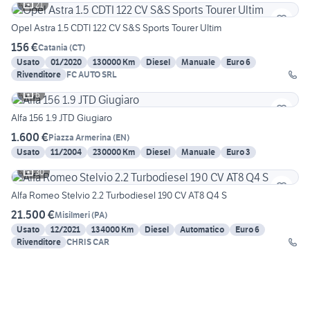
21
Opel Astra 1.5 CDTI 122 CV S&S Sports Tourer Ultim
156 €
Catania
(
CT
)
Usato
01/2020
130000 Km
Diesel
Manuale
Euro 6
Rivenditore
FC AUTO SRL
6
Alfa 156 1.9 JTD Giugiaro
1.600 €
Piazza Armerina
(
EN
)
Usato
11/2004
230000 Km
Diesel
Manuale
Euro 3
30
Alfa Romeo Stelvio 2.2 Turbodiesel 190 CV AT8 Q4 S
21.500 €
Misilmeri
(
PA
)
Usato
12/2021
134000 Km
Diesel
Automatico
Euro 6
Rivenditore
CHRIS CAR