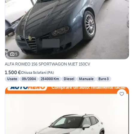
5
ALFA ROMEO 156 SPORTWAGON MJET 150CV
1.500 €
Chiusa Sclafani
(
PA
)
Usato
09/2004
254000 Km
Diesel
Manuale
Euro 3