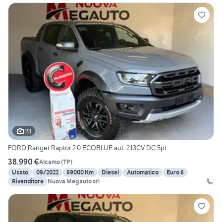
23
FORD Ranger Raptor 2.0 ECOBLUE aut. 213CV DC 5pt
38.990 €
Alcamo
(
TP
)
Usato
09/2022
69000 Km
Diesel
Automatico
Euro 6
Rivenditore
Nuova Megauto srl