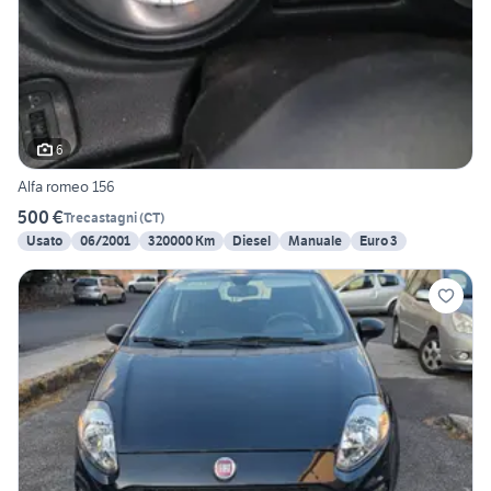
6
Alfa romeo 156
500 €
Trecastagni
(
CT
)
Usato
06/2001
320000 Km
Diesel
Manuale
Euro 3