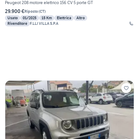
Peugeot 208 motore elettrico 156 CV 5 porte GT
29.900 €
Riposto
(
CT
)
Usato
01/2025
15 Km
Elettrica
Altro
Rivenditore
F.LLI VILLA S.P.A