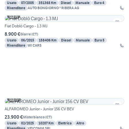
Usato
07/2005
351368 Km
Diesel
Manuale
Euro 4
Rivenditore
AUTO BONGIORNO ® RIBERA AG
16
Fiat Doblò Cargo - 1.3 MJ
8.900 €
Giarre
(
CT
)
Usato
06/2015
158406 Km
Diesel
Manuale
Euro 5
Rivenditore
WI CARS
20
ALFAROMEO Junior - Junior 156 CV BEV
23.900 €
Misterbianco
(
CT
)
Usato
02/2025
10207 Km
Elettrica
Altro
Rivenditore
VEICOMM SRL