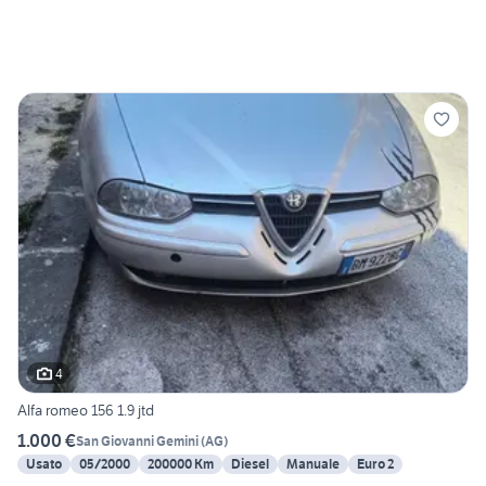
4
Alfa romeo 156 1.9 jtd
1.000 €
San Giovanni Gemini
(
AG
)
Usato
05/2000
200000 Km
Diesel
Manuale
Euro 2