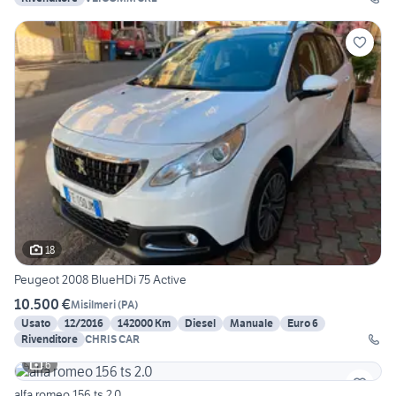
18
Peugeot 2008 BlueHDi 75 Active
10.500 €
Misilmeri
(
PA
)
Usato
12/2016
142000 Km
Diesel
Manuale
Euro 6
Rivenditore
CHRIS CAR
6
alfa romeo 156 ts 2.0