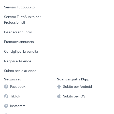
Servizio TuttoSubito
elettronica
per la casa e la
sports e hobby
Servizio TuttoSubito per
persona
Informatica
Animali
Professionisti
Arredamento e
Console e
Accessori per
Casalinghi
Inserisci annuncio
Videogiochi
animali
Elettrodomestici
Promuovi annuncio
Audio/Video
Musica e Film
Giardino e Fai da te
Consigli per la vendita
Fotografia
Libri e Riviste
Abbigliamento e
Negozi e Aziende
Telefonia
Strumenti Musicali
Accessori
Subito per le aziende
Sports
Tutto per i bambini
Seguici su
Scarica gratis l'App
Biciclette
Facebook
Subito per Android
Collezionismo
TikTok
Subito per iOS
Instagram