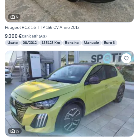
6
Peugeot RCZ 1.6 THP 156 CV Anno 2012
9.000 €
Canicatti'
(
AG
)
Usato
06/2012
185123 Km
Benzina
Manuale
Euro 6
19