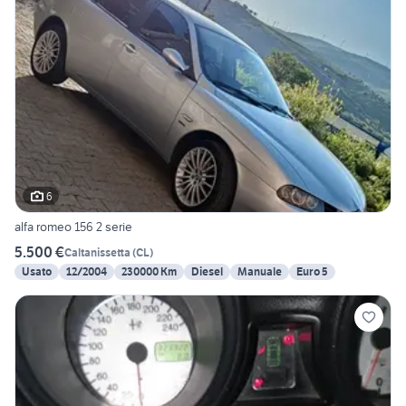
6
alfa romeo 156 2 serie
5.500 €
Caltanissetta
(
CL
)
Usato
12/2004
230000 Km
Diesel
Manuale
Euro 5