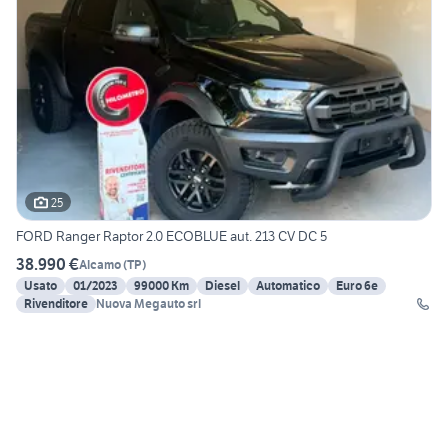
25
FORD Ranger Raptor 2.0 ECOBLUE aut. 213 CV DC 5
38.990 €
Alcamo
(
TP
)
Usato
01/2023
99000 Km
Diesel
Automatico
Euro 6e
Rivenditore
Nuova Megauto srl