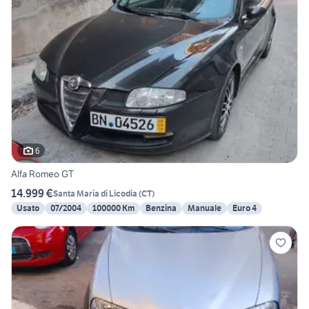
6
Alfa Romeo GT
14.999 €
Santa Maria di Licodia
(
CT
)
Usato
07/2004
100000 Km
Benzina
Manuale
Euro 4