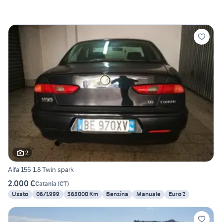
2
Alfa 156 1.8 Twin spark
2.000 €
Catania
(
CT
)
Usato
06/1999
365000 Km
Benzina
Manuale
Euro 2