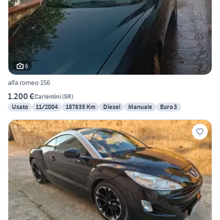
6
alfa romeo 156
1.200 €
Carlentini
(
SR
)
Usato
11/2004
187835 Km
Diesel
Manuale
Euro 3