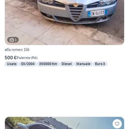
3
alfa romeo 156
500 €
Palermo
(
PA
)
Usato
03/2004
350000 Km
Diesel
Manuale
Euro 3