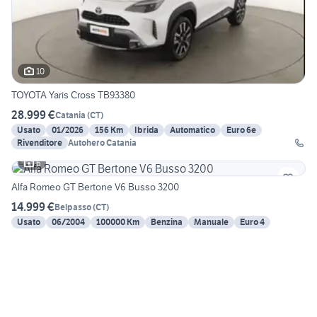
10
TOYOTA Yaris Cross TB93380
28.999 €
Catania
(
CT
)
Usato
01/2026
156 Km
Ibrida
Automatico
Euro 6e
Rivenditore
Autohero Catania
6
Alfa Romeo GT Bertone V6 Busso 3200
14.999 €
Belpasso
(
CT
)
Usato
06/2004
100000 Km
Benzina
Manuale
Euro 4