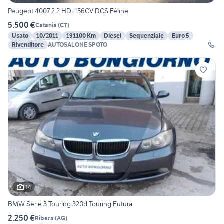
Peugeot 4007 2.2 HDi 156CV DCS Féline
5.500 €
Catania
(
CT
)
Usato
10/2011
191100 Km
Diesel
Sequenziale
Euro 5
Rivenditore
AUTOSALONE SPOTO
14
BMW Serie 3 Touring 320d Touring Futura
2.250 €
Ribera
(
AG
)