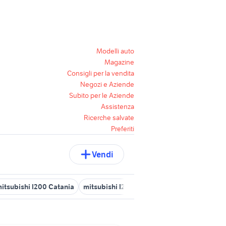
Modelli auto
Magazine
Consigli per la vendita
Negozi e Aziende
Subito per le Aziende
Assistenza
Ricerche salvate
Preferiti
Vendi
itsubishi l200 Catania
mitsubishi l200 auto Sicilia
mitsubishi l