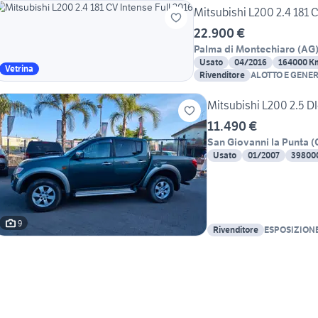
Mitsubishi L200 2.4 181 C
22.900 €
Palma di Montechiaro
(
AG
Usato
04/2016
164000 K
Vetrina
Rivenditore
ALOTTO E GENE
Mitsubishi L200 2.5 D
11.490 €
San Giovanni la Punta
(
Usato
01/2007
39800
9
Rivenditore
ESPOSIZION