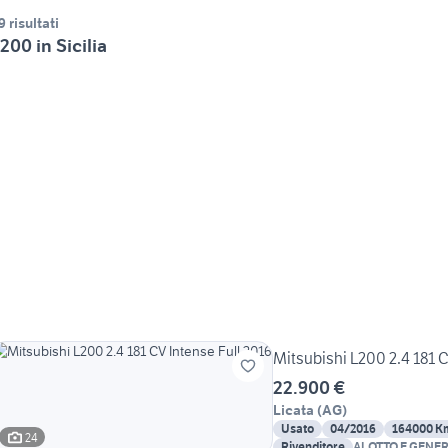
9 risultati
200 in Sicilia
Mitsubishi L200 2.4 181 C
22.900 €
Licata
(
AG
)
Usato
04/2016
164000 K
24
Rivenditore
ALOTTO E GENE