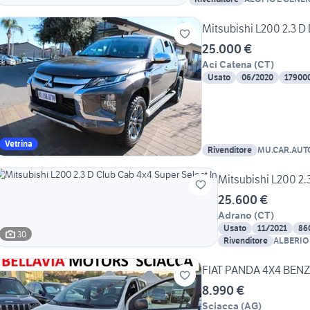
Mitsubishi L200 2.3 D
25.000 €
Aci Catena
(
CT
)
Usato
06/2020
17900
Vetrina
Rivenditore
MU.CAR.AUT
Mitsubishi L200 2.
25.600 €
Adrano
(
CT
)
Usato
11/2021
86
30
Rivenditore
ALBERIO
FIAT PANDA 4X4 BENZ
8.990 €
Sciacca
(
AG
)