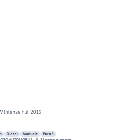
V Intense Full 2016
m
Diesel
Manuale
Euro 5
Mostra numero
ROSO AUTOMOBILI