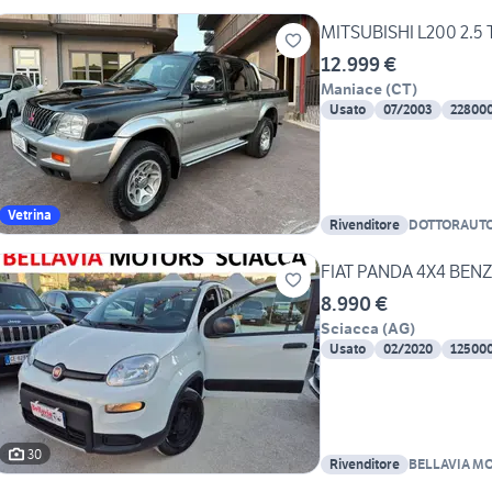
MITSUBISHI L200 2.5 
12.999 €
Maniace
(
CT
)
Usato
07/2003
22800
Vetrina
Rivenditore
DOTTORAUT
FIAT PANDA 4X4 BENZ
8.990 €
Sciacca
(
AG
)
Usato
02/2020
12500
30
Rivenditore
BELLAVIA MO