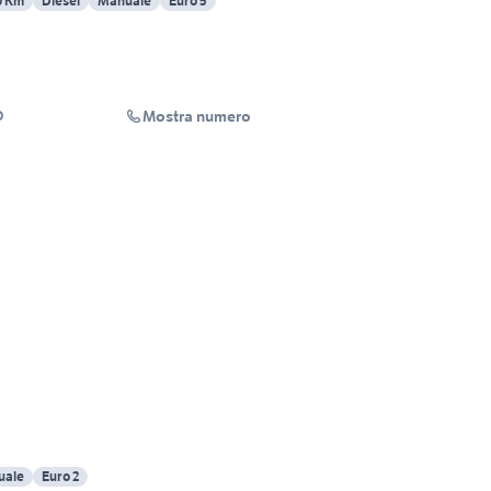
0 Km
Diesel
Manuale
Euro 5
Mostra numero
O
uale
Euro 2