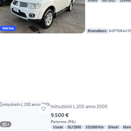
Usato
05/2012
22900
Vetrina
Rivenditore
DOTTORAUT
mitsubishi L 200 anno 2000
9.500 €
Palermo
(
PA
)
4
Usato
01/2000
331000 Km
Diesel
Man