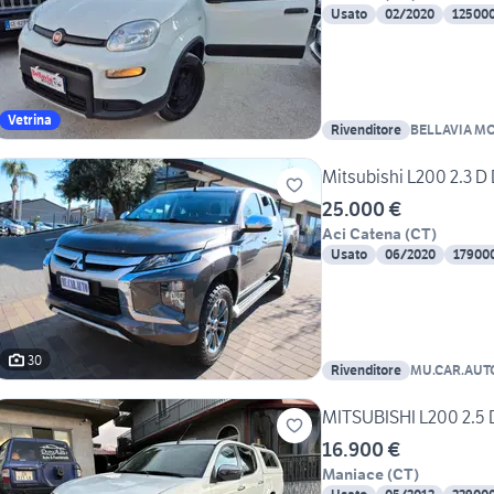
Usato
02/2020
12500
Vetrina
Rivenditore
BELLAVIA MO
Mitsubishi L200 2.3 D
25.000 €
Aci Catena
(
CT
)
Usato
06/2020
17900
30
Rivenditore
MU.CAR.AUT
MITSUBISHI L200 2.5 
16.900 €
Maniace
(
CT
)