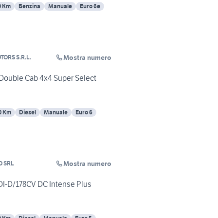
0 Km
Benzina
Manuale
Euro 6e
Mostra numero
TORS S.R.L.
 Double Cab 4x4 Super Select
0 Km
Diesel
Manuale
Euro 6
Mostra numero
O SRL
DI-D/178CV DC Intense Plus