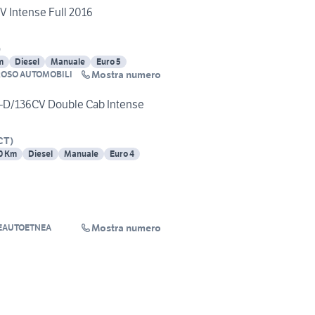
V Intense Full 2016
)
m
Diesel
Manuale
Euro 5
Mostra numero
ROSO AUTOMOBILI
I-D/136CV Double Cab Intense
CT
)
0 Km
Diesel
Manuale
Euro 4
Mostra numero
EAUTOETNEA