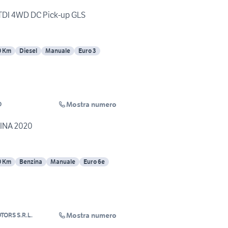
TDI 4WD DC Pick-up GLS
0 Km
Diesel
Manuale
Euro 3
Mostra numero
O
INA 2020
0 Km
Benzina
Manuale
Euro 6e
Mostra numero
TORS S.R.L.