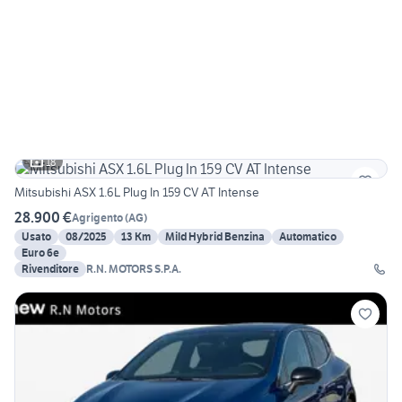
18
Mitsubishi ASX 1.6L Plug In 159 CV AT Intense
28.900 €
Agrigento
(
AG
)
Usato
08/2025
13 Km
Mild Hybrid Benzina
Automatico
Euro 6e
Rivenditore
R.N. MOTORS S.P.A.