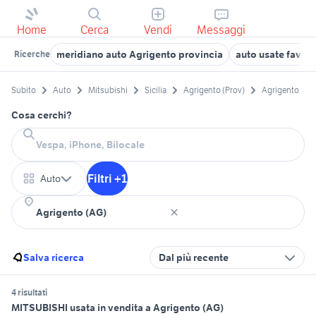
Home
Cerca
Vendi
Messaggi
meridiano auto Agrigento provincia
auto usate favara
Ricerche
Subito
Auto
Mitsubishi
Sicilia
Agrigento (Prov)
Agrigento
Cosa cerchi?
Filtri +1
Auto
Salva ricerca
Dal più recente
4 risultati
MITSUBISHI usata in vendita a Agrigento (AG)