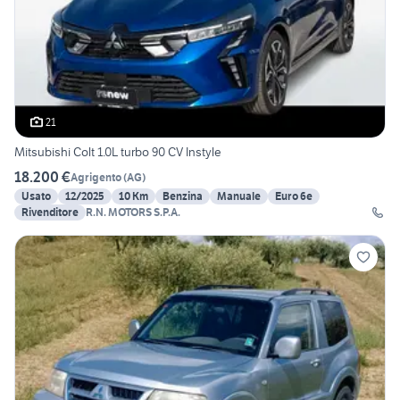
21
Mitsubishi Colt 1.0L turbo 90 CV Instyle
18.200 €
Agrigento
(
AG
)
Usato
12/2025
10 Km
Benzina
Manuale
Euro 6e
Rivenditore
R.N. MOTORS S.P.A.