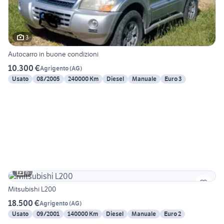
3
Autocarro in buone condizioni
10.300 €
Agrigento
(
AG
)
Usato
08/2005
240000 Km
Diesel
Manuale
Euro 3
6
Mitsubishi L200
18.500 €
Agrigento
(
AG
)
Usato
09/2001
140000 Km
Diesel
Manuale
Euro 2