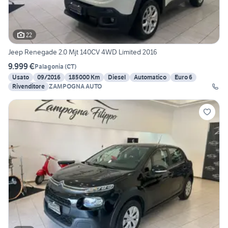
22
Jeep Renegade 2.0 Mjt 140CV 4WD Limited 2016
9.999 €
Palagonia
(
CT
)
Usato
09/2016
185000 Km
Diesel
Automatico
Euro 6
Rivenditore
ZAMPOGNA AUTO