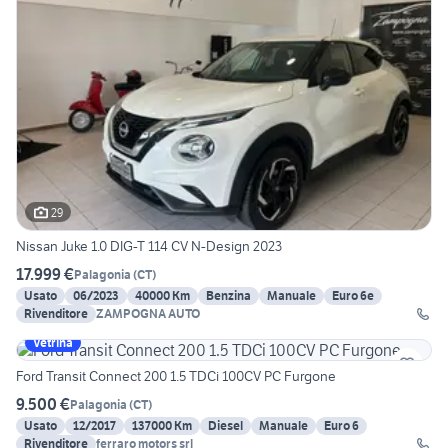
29
Nissan Juke 1.0 DIG-T 114 CV N-Design 2023
17.999 €
Palagonia
(
CT
)
Usato
06/2023
40000 Km
Benzina
Manuale
Euro 6e
Rivenditore
ZAMPOGNA AUTO
Vetrina
Ford Transit Connect 200 1.5 TDCi 100CV PC Furgone
9.500 €
Palagonia
(
CT
)
Usato
12/2017
137000 Km
Diesel
Manuale
Euro 6
Rivenditore
ferraro motors srl