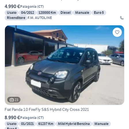
4.990 €
Palagonia
(
CT
)
Usato
04/2012
120000 Km
Diesel
Manuale
Euro 5
Rivenditore
F.M. AUTOLINE
23
Fiat Panda 1.0 FireFly S&S Hybrid City Cross 2021
8.990 €
Palagonia
(
CT
)
Usato
01/2021
61237 Km
Mild Hybrid Benzina
Manuale
Euro 6