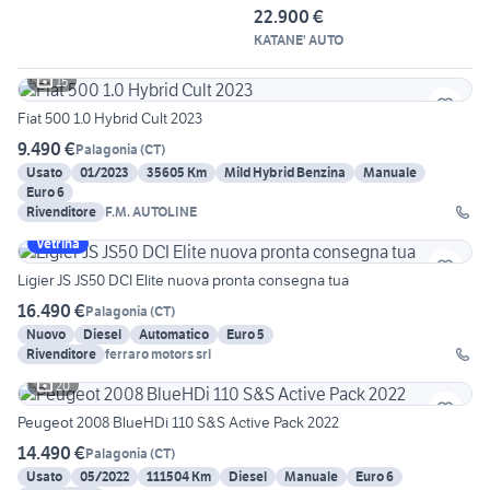
22.900 €
KATANE' AUTO
15
Fiat 500 1.0 Hybrid Cult 2023
9.490 €
Palagonia
(
CT
)
Usato
01/2023
35605 Km
Mild Hybrid Benzina
Manuale
Euro 6
Rivenditore
F.M. AUTOLINE
Vetrina
Ligier JS JS50 DCI Elite nuova pronta consegna tua
16.490 €
Palagonia
(
CT
)
Nuovo
Diesel
Automatico
Euro 5
Rivenditore
ferraro motors srl
20
Peugeot 2008 BlueHDi 110 S&S Active Pack 2022
14.490 €
Palagonia
(
CT
)
Usato
05/2022
111504 Km
Diesel
Manuale
Euro 6