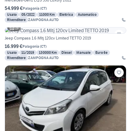
Mercedes-benz EQS 350 Luxury 2022
54.999 €
Palagonia
(
CT
)
Usato
05/2022
11000 Km
Elettrica
Automatico
Rivenditore
ZAMPOGNA AUTO
28
Jeep Compass 1.6 Mltj 120cv Limited TETTO 2019
16.999 €
Palagonia
(
CT
)
Usato
11/2019
130000 Km
Diesel
Manuale
Euro 6e
Rivenditore
ZAMPOGNA AUTO