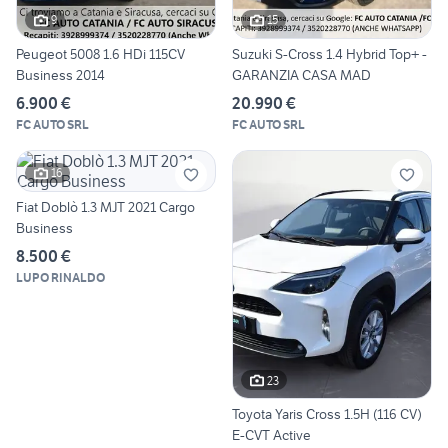
9
15
Peugeot 5008 1.6 HDi 115CV
Suzuki S-Cross 1.4 Hybrid Top+ -
Business 2014
GARANZIA CASA MAD
6.900 €
20.990 €
FC AUTO SRL
FC AUTO SRL
16
Fiat Doblò 1.3 MJT 2021 Cargo
Business
8.500 €
LUPO RINALDO
23
Toyota Yaris Cross 1.5H (116 CV)
E-CVT Active