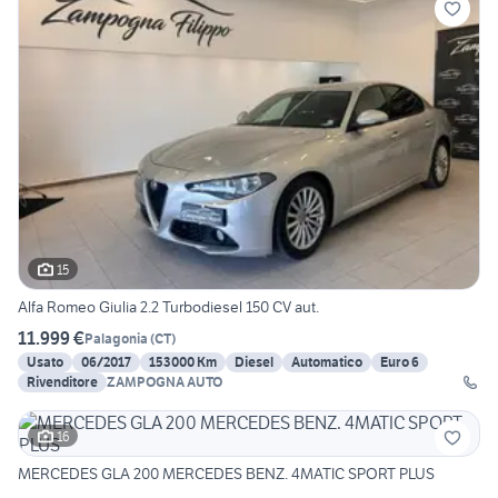
15
Alfa Romeo Giulia 2.2 Turbodiesel 150 CV aut.
11.999 €
Palagonia
(
CT
)
Usato
06/2017
153000 Km
Diesel
Automatico
Euro 6
Rivenditore
ZAMPOGNA AUTO
16
MERCEDES GLA 200 MERCEDES BENZ. 4MATIC SPORT PLUS