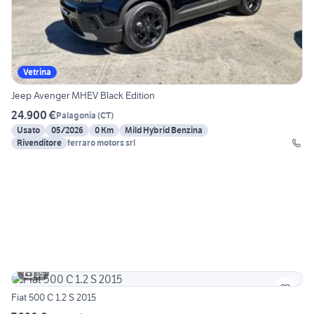
Vetrina
Jeep Avenger MHEV Black Edition
24.900 €
Palagonia
(
CT
)
Usato
05/2026
0 Km
Mild Hybrid Benzina
Rivenditore
ferraro motors srl
15
Fiat 500 C 1.2 S 2015