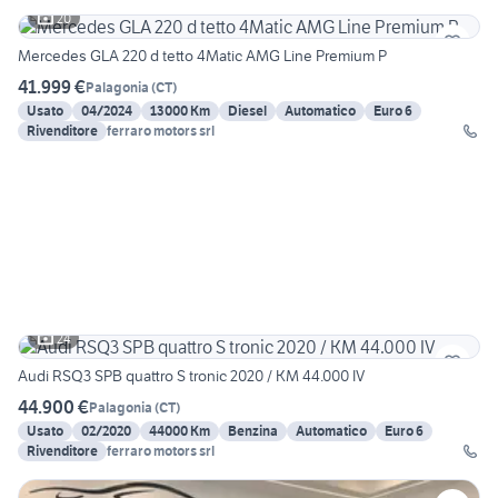
20
Mercedes GLA 220 d tetto 4Matic AMG Line Premium P
41.999 €
Palagonia
(
CT
)
Usato
04/2024
13000 Km
Diesel
Automatico
Euro 6
Rivenditore
ferraro motors srl
24
Audi RSQ3 SPB quattro S tronic 2020 / KM 44.000 IV
44.900 €
Palagonia
(
CT
)
Usato
02/2020
44000 Km
Benzina
Automatico
Euro 6
Rivenditore
ferraro motors srl