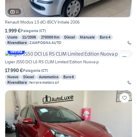
11
Renault Modus 1.5 dCi 85CV Initiale 2006
1.999 €
Palagonia
(
CT
)
Usato
11/2006
270000 Km
Diesel
Manuale
Euro 4
Rivenditore
ZAMPOGNA AUTO
Vetrina
Ligier JS50 DCI L6 RS CLIM Limited Edition Nuova p
17.990 €
Palagonia
(
CT
)
Nuovo
Diesel
Automatico
Euro 6
Rivenditore
ferraro motors srl