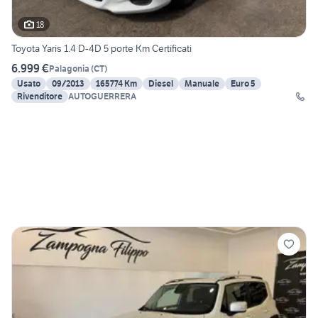
18
Toyota Yaris 1.4 D-4D 5 porte Km Certificati
6.999 €
Palagonia
(
CT
)
Usato
09/2013
165774 Km
Diesel
Manuale
Euro 5
Rivenditore
AUTOGUERRERA