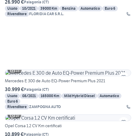
26.990 €
Palagonia
(
CT
)
Usato
10/2021
39000 Km
Benzina
Automatico
Euro 6
Rivenditore
FLORIDIA CAR S.R.L.
23
Mercedes E 300 de Auto EQ-Power Premium Plus 2021
30.999 €
Palagonia
(
CT
)
Usato
08/2021
165000 Km
Mild Hybrid Diesel
Automatico
Euro 6
Rivenditore
ZAMPOGNA AUTO
19
Opel Corsa 1.2 CV Km certificati
10.899 €
Palagonia
(
CT
)