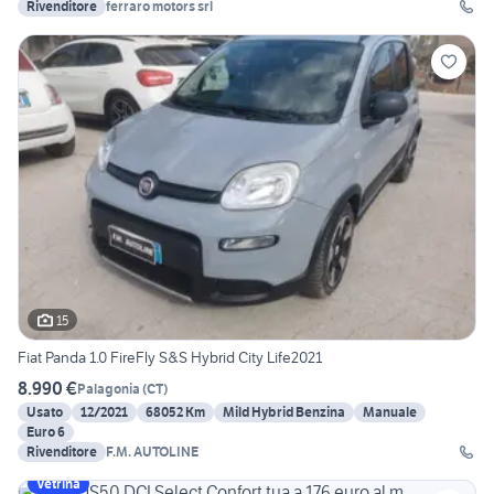
Rivenditore
ferraro motors srl
15
Fiat Panda 1.0 FireFly S&S Hybrid City Life2021
8.990 €
Palagonia
(
CT
)
Usato
12/2021
68052 Km
Mild Hybrid Benzina
Manuale
Euro 6
Rivenditore
F.M. AUTOLINE
Vetrina