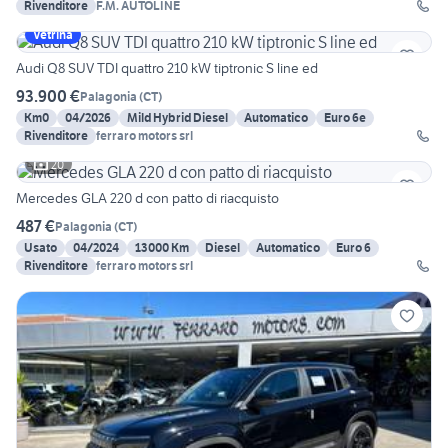
Rivenditore
F.M. AUTOLINE
Vetrina
Audi Q8 SUV TDI quattro 210 kW tiptronic S line ed
93.900 €
Palagonia
(
CT
)
Km0
04/2026
Mild Hybrid Diesel
Automatico
Euro 6e
Rivenditore
ferraro motors srl
20
Mercedes GLA 220 d con patto di riacquisto
487 €
Palagonia
(
CT
)
Usato
04/2024
13000 Km
Diesel
Automatico
Euro 6
Rivenditore
ferraro motors srl