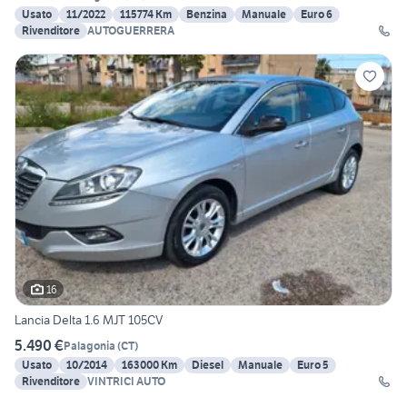
Usato
11/2022
115774 Km
Benzina
Manuale
Euro 6
Rivenditore
AUTOGUERRERA
16
Lancia Delta 1.6 MJT 105CV
5.490 €
Palagonia
(
CT
)
Usato
10/2014
163000 Km
Diesel
Manuale
Euro 5
Rivenditore
VINTRICI AUTO