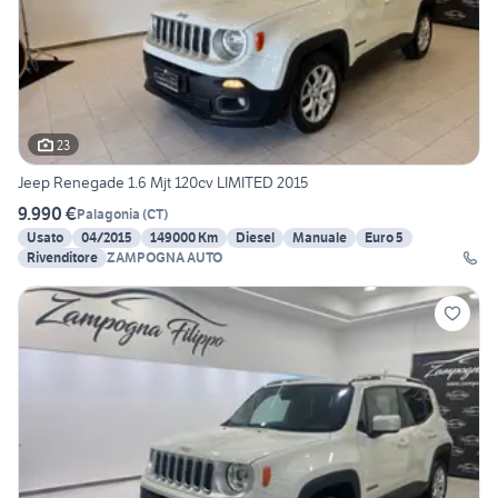
23
Jeep Renegade 1.6 Mjt 120cv LIMITED 2015
9.990 €
Palagonia
(
CT
)
Usato
04/2015
149000 Km
Diesel
Manuale
Euro 5
Rivenditore
ZAMPOGNA AUTO