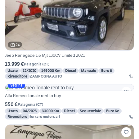
24
Jeep Renegade 1.6 Mjt 130CV Limited 2021
13.999 €
Palagonia
(
CT
)
Usato
12/2020
149000 Km
Diesel
Manuale
Euro 6
Rivenditore
ZAMPOGNA AUTO
Vetrina
Alfa Romeo Tonale rent to buy
550 €
Palagonia
(
CT
)
Usato
04/2023
33000 Km
Diesel
Sequenziale
Euro 6e
Rivenditore
ferraro motors srl