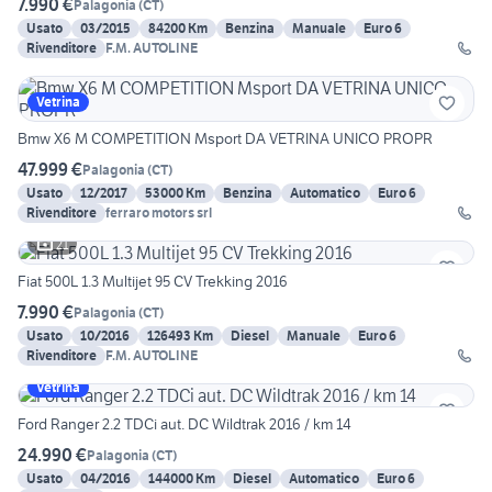
7.990 €
Palagonia
(
CT
)
Usato
03/2015
84200 Km
Benzina
Manuale
Euro 6
Rivenditore
F.M. AUTOLINE
Vetrina
Bmw X6 M COMPETITION Msport DA VETRINA UNICO PROPR
47.999 €
Palagonia
(
CT
)
Usato
12/2017
53000 Km
Benzina
Automatico
Euro 6
Rivenditore
ferraro motors srl
21
Fiat 500L 1.3 Multijet 95 CV Trekking 2016
7.990 €
Palagonia
(
CT
)
Usato
10/2016
126493 Km
Diesel
Manuale
Euro 6
Rivenditore
F.M. AUTOLINE
Vetrina
Ford Ranger 2.2 TDCi aut. DC Wildtrak 2016 / km 14
24.990 €
Palagonia
(
CT
)
Usato
04/2016
144000 Km
Diesel
Automatico
Euro 6