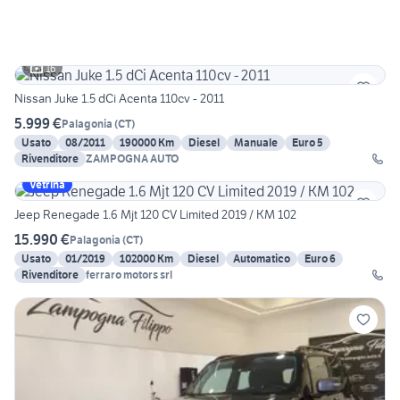
16
Nissan Juke 1.5 dCi Acenta 110cv - 2011
5.999 €
Palagonia
(
CT
)
Usato
08/2011
190000 Km
Diesel
Manuale
Euro 5
Rivenditore
ZAMPOGNA AUTO
Vetrina
Jeep Renegade 1.6 Mjt 120 CV Limited 2019 / KM 102
15.990 €
Palagonia
(
CT
)
Usato
01/2019
102000 Km
Diesel
Automatico
Euro 6
Rivenditore
ferraro motors srl