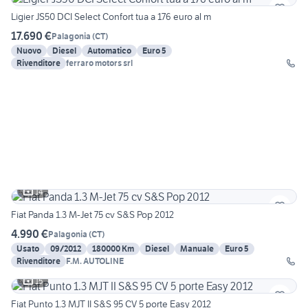
Ligier JS50 DCI Select Confort tua a 176 euro al m
17.690 €
Palagonia
(
CT
)
Nuovo
Diesel
Automatico
Euro 5
Rivenditore
ferraro motors srl
14
Fiat Panda 1.3 M-Jet 75 cv S&S Pop 2012
4.990 €
Palagonia
(
CT
)
Usato
09/2012
180000 Km
Diesel
Manuale
Euro 5
Rivenditore
F.M. AUTOLINE
15
Fiat Punto 1.3 MJT II S&S 95 CV 5 porte Easy 2012