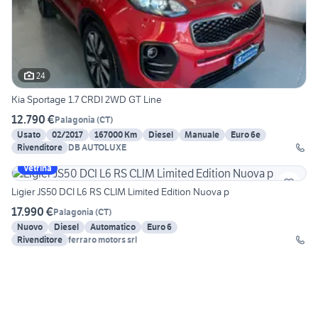
24
Kia Sportage 1.7 CRDI 2WD GT Line
12.790 €
Palagonia
(
CT
)
Usato
02/2017
167000 Km
Diesel
Manuale
Euro 6e
Rivenditore
DB AUTOLUXE
Vetrina
Ligier JS50 DCI L6 RS CLIM Limited Edition Nuova p
17.990 €
Palagonia
(
CT
)
Nuovo
Diesel
Automatico
Euro 6
Rivenditore
ferraro motors srl