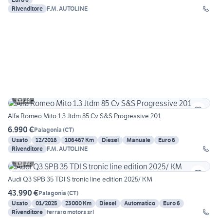
Rivenditore
F.M. AUTOLINE
13
Alfa Romeo Mito 1.3 Jtdm 85 Cv S&S Progressive 201
6.990 €
Palagonia
(
CT
)
Usato
12/2016
106467 Km
Diesel
Manuale
Euro 6
Rivenditore
F.M. AUTOLINE
19
Audi Q3 SPB 35 TDI S tronic line edition 2025/ KM
43.990 €
Palagonia
(
CT
)
Usato
01/2025
23000 Km
Diesel
Automatico
Euro 6
Rivenditore
ferraro motors srl