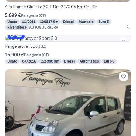
Alfa Romeo Giulietta 2.0 JTDm-2 170 CV Km Certific
5.699 €
Palagonia
(
CT
)
Usato
11/2011
199887 Km
Diesel
Manuale
Euro 5
Rivenditore
AUTOGUERRERA
Vetrina
Range arover Sport 3.0
16.900 €
Palagonia
(
CT
)
Usato
04/2016
226000 Km
Diesel
Automatico
Euro 6