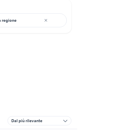
Dal più rilevante