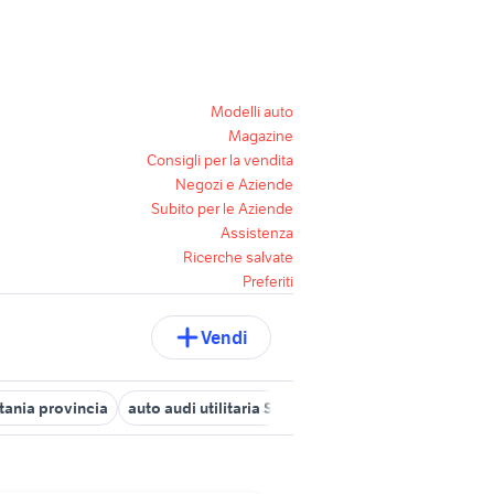
Modelli auto
Magazine
Consigli per la vendita
Negozi e Aziende
Subito per le Aziende
Assistenza
Ricerche salvate
Preferiti
Vendi
tania provincia
auto audi utilitaria Sicilia
range rover accessori a