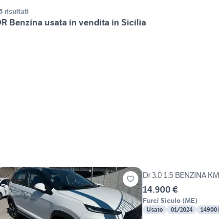
5 risultati
R Benzina usata in vendita in Sicilia
Dr 3.0 1.5 BENZINA KM
14.900 €
Furci Siculo
(
ME
)
Usato
01/2024
14900