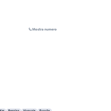
Mostra numero
 Km
Benzina
Manuale
Euro 6e