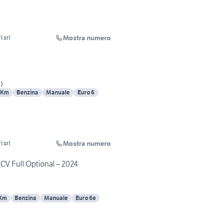
Mostra numero
 srl
A
)
 Km
Benzina
Manuale
Euro 6
Mostra numero
 srl
 CV Full Optional – 2024
 Km
Benzina
Manuale
Euro 6e