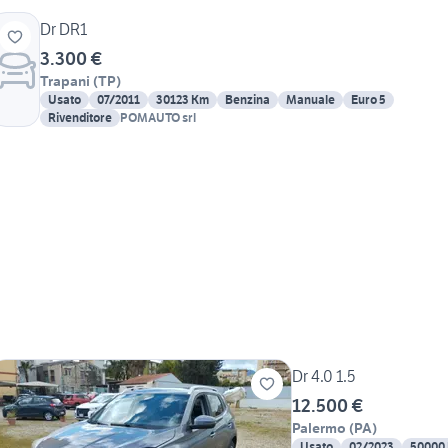
Dr DR1
3.300 €
Trapani
(
TP
)
Usato
07/2011
30123 Km
Benzina
Manuale
Euro 5
Rivenditore
POMAUTO srl
Dr 4.0 1.5
12.500 €
Palermo
(
PA
)
Usato
02/2023
50000