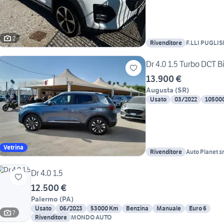
2
Rivenditore
F.LLI PUGLIS
Dr 4.0 1.5 Turbo DCT B
13.900 €
Augusta
(
SR
)
Usato
03/2022
10500
Vetrina
Rivenditore
Auto Planet sr
Dr 4.0 1.5
12.500 €
Palermo
(
PA
)
Usato
06/2023
53000 Km
Benzina
Manuale
Euro 6
7
Rivenditore
MONDO AUTO