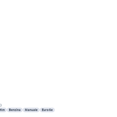
A
)
 Km
Benzina
Manuale
Euro 6e