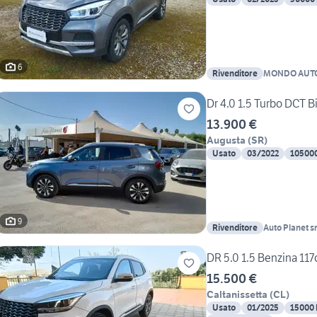
6
Rivenditore
MONDO AUT
Dr 4.0 1.5 Turbo DCT B
13.900 €
Augusta
(
SR
)
Usato
03/2022
10500
9
Rivenditore
Auto Planet sr
DR 5.0 1.5 Benzina 117
15.500 €
Caltanissetta
(
CL
)
Usato
01/2025
15000