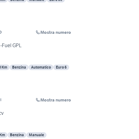
Mostra numero
O
i-Fuel GPL
0 Km
Benzina
Automatico
Euro 6
Mostra numero
l
cv
 Km
Benzina
Manuale