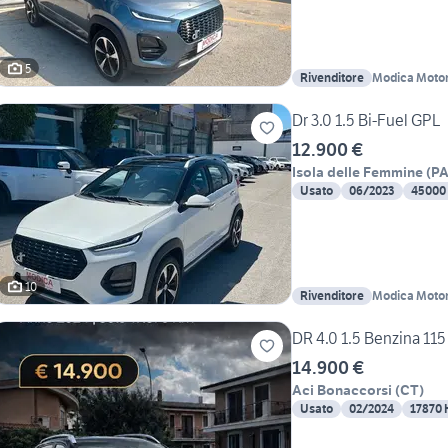
5
Rivenditore
Modica Motori
Dr 3.0 1.5 Bi-Fuel GPL
12.900 €
Isola delle Femmine
(
P
Usato
06/2023
45000
10
Rivenditore
Modica Motori
DR 4.0 1.5 Benzina 115
14.900 €
Aci Bonaccorsi
(
CT
)
Usato
02/2024
17870