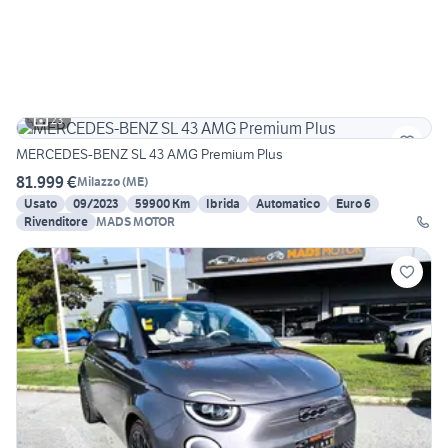
23
MERCEDES-BENZ SL 43 AMG Premium Plus
81.999 €
Milazzo
(
ME
)
Usato
09/2023
59900 Km
Ibrida
Automatico
Euro 6
Rivenditore
MADS MOTOR