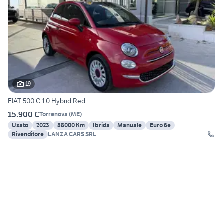
19
FIAT 500 C 1.0 Hybrid Red
15.900 €
Torrenova
(
ME
)
Usato
2023
88000 Km
Ibrida
Manuale
Euro 6e
Rivenditore
LANZA CARS SRL