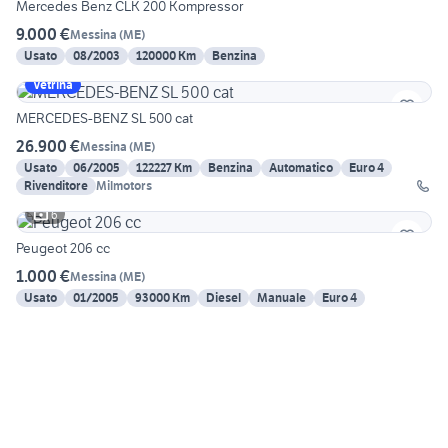
Mercedes Benz CLK 200 Kompressor
9.000 €
Messina
(
ME
)
Usato
08/2003
120000 Km
Benzina
Vetrina
MERCEDES-BENZ SL 500 cat
26.900 €
Messina
(
ME
)
Usato
06/2005
122227 Km
Benzina
Automatico
Euro 4
Rivenditore
Milmotors
6
Peugeot 206 cc
1.000 €
Messina
(
ME
)
Usato
01/2005
93000 Km
Diesel
Manuale
Euro 4