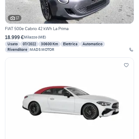
17
FIAT 500e Cabrio 42 kWh La Prima
18.999 €
Milazzo
(
ME
)
Usato
07/2022
30600 Km
Elettrica
Automatico
Rivenditore
MADS MOTOR