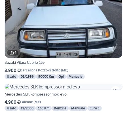
6
Suzuki Vitara Cabrio 16v
3.900 €
Barcellona Pozzo di Gotto
(
ME
)
Usato
01/1996
50000 Km
Gpl
Manuale
Mercedes SLK kompressor mod evo
4.900 €
Falcone
(
ME
)
Usato
11/2000
165 Km
Benzina
Manuale
Euro 3