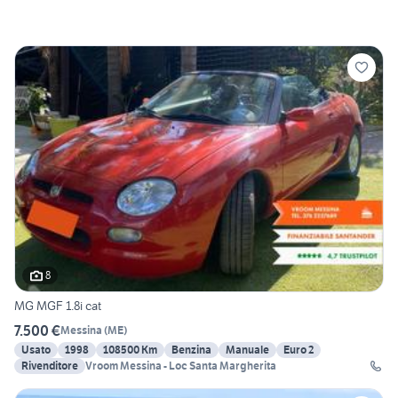
8
MG MGF 1.8i cat
7.500 €
Messina
(
ME
)
Usato
1998
108500 Km
Benzina
Manuale
Euro 2
Rivenditore
Vroom Messina - Loc Santa Margherita