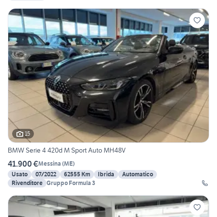
15
BMW Serie 4 420d M Sport Auto MH48V
41.900 €
Messina
(
ME
)
Usato
07/2022
62555 Km
Ibrida
Automatico
Rivenditore
Gruppo Formula 3