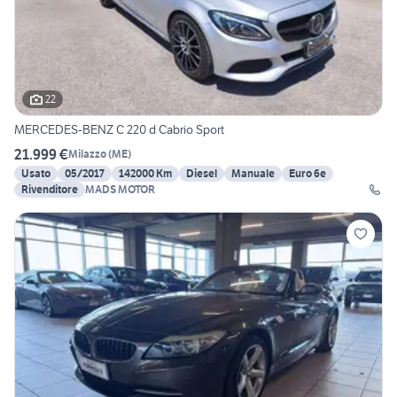
22
MERCEDES-BENZ C 220 d Cabrio Sport
21.999 €
Milazzo
(
ME
)
Usato
05/2017
142000 Km
Diesel
Manuale
Euro 6e
Rivenditore
MADS MOTOR