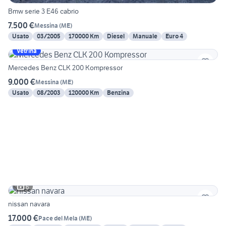
Bmw serie 3 E46 cabrio
7.500 €
Messina
(
ME
)
Usato
03/2005
170000 Km
Diesel
Manuale
Euro 4
Vetrina
Mercedes Benz CLK 200 Kompressor
9.000 €
Messina
(
ME
)
Usato
08/2003
120000 Km
Benzina
6
nissan navara
17.000 €
Pace del Mela
(
ME
)