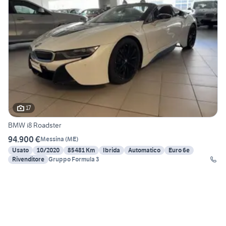
17
BMW i8 Roadster
94.900 €
Messina
(
ME
)
Usato
10/2020
85481 Km
Ibrida
Automatico
Euro 6e
Rivenditore
Gruppo Formula 3