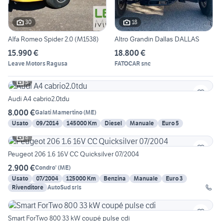
30
18
Alfa Romeo Spider 2.0 (M1538)
Altro Grandin Dallas DALLAS
15.990 €
18.800 €
Leave Motors Ragusa
FATOCAR snc
5
Audi A4 cabrio2.0tdu
8.000 €
Galati Mamertino
(
ME
)
Usato
09/2014
145000 Km
Diesel
Manuale
Euro 5
8
Peugeot 206 1.6 16V CC Quicksilver 07/2004
2.900 €
Condro'
(
ME
)
Usato
07/2004
125000 Km
Benzina
Manuale
Euro 3
Rivenditore
AutoSud srls
Smart ForTwo 800 33 kW coupé pulse cdi