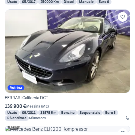
Usato
05/2017
250000 Km
Diesel
Manuale
Euro 6
Vetrina
FERRARI California DCT
139.900 €
Messina
(
ME
)
Usato
09/2011
31575 Km
Benzina
Sequenziale
Euro 5
Rivenditore
Milmotors
6