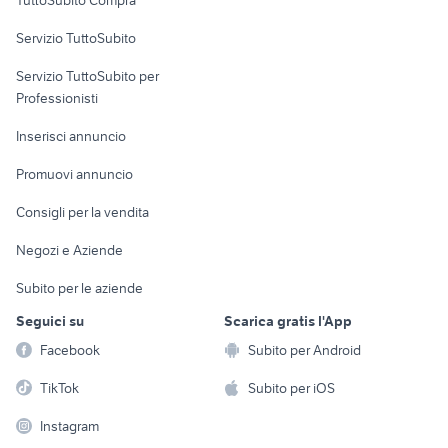
commerciali
Servizio TuttoSubito
elettronica
per la casa e la
sports e hobby
Servizio TuttoSubito per
persona
Informatica
Animali
Professionisti
Arredamento e
Console e
Accessori per
Casalinghi
Inserisci annuncio
Videogiochi
animali
Elettrodomestici
Promuovi annuncio
Audio/Video
Musica e Film
Giardino e Fai da te
Consigli per la vendita
Fotografia
Libri e Riviste
Abbigliamento e
Negozi e Aziende
Telefonia
Strumenti Musicali
Accessori
Subito per le aziende
Sports
Tutto per i bambini
Seguici su
Scarica gratis l'App
Biciclette
Facebook
Subito per Android
Collezionismo
TikTok
Subito per iOS
Instagram