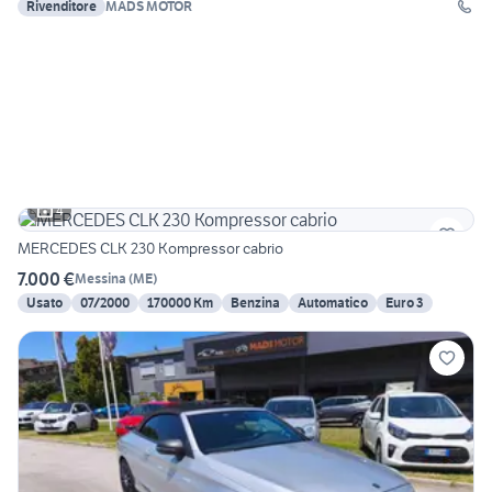
Rivenditore
MADS MOTOR
4
MERCEDES CLK 230 Kompressor cabrio
7.000 €
Messina
(
ME
)
Usato
07/2000
170000 Km
Benzina
Automatico
Euro 3