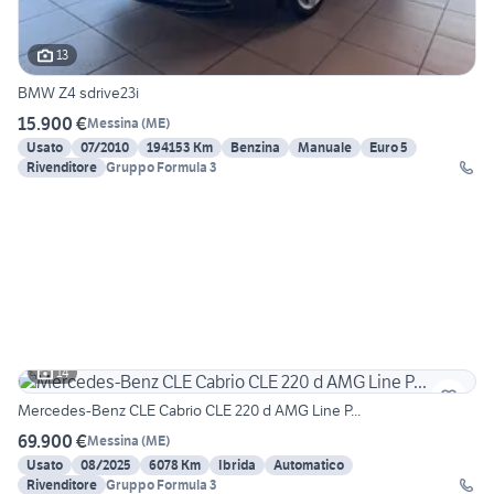
13
BMW Z4 sdrive23i
15.900 €
Messina
(
ME
)
Usato
07/2010
194153 Km
Benzina
Manuale
Euro 5
Rivenditore
Gruppo Formula 3
14
Mercedes-Benz CLE Cabrio CLE 220 d AMG Line P...
69.900 €
Messina
(
ME
)
Usato
08/2025
6078 Km
Ibrida
Automatico
Rivenditore
Gruppo Formula 3