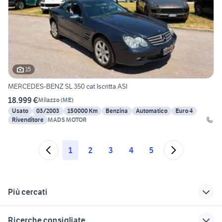
15
MERCEDES-BENZ SL 350 cat Iscritta ASI
18.999 €
Milazzo
(
ME
)
Usato
03/2003
150000 Km
Benzina
Automatico
Euro 4
Rivenditore
MADS MOTOR
1
2
3
4
5
Più cercati
Correlati
Richerche simili
Suggerimenti
Ricerche consigliate