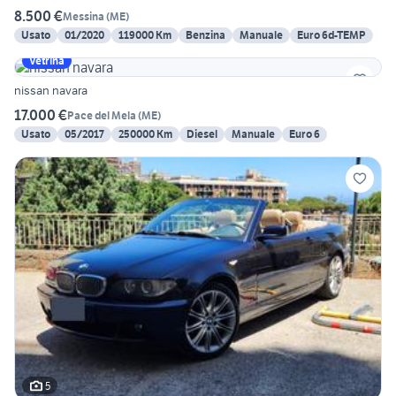
8.500 €
Messina
(
ME
)
Usato
01/2020
119000 Km
Benzina
Manuale
Euro 6d-TEMP
Vetrina
nissan navara
17.000 €
Pace del Mela
(
ME
)
Usato
05/2017
250000 Km
Diesel
Manuale
Euro 6
5