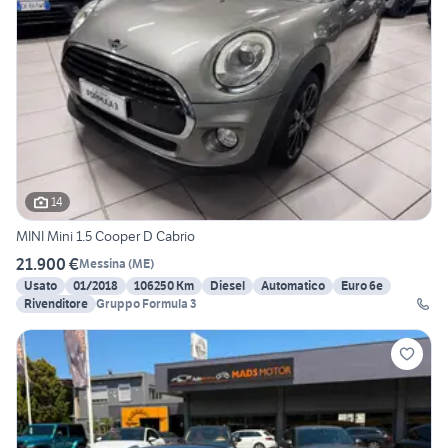
14
MINI Mini 1.5 Cooper D Cabrio
21.900 €
Messina
(
ME
)
Usato
01/2018
106250 Km
Diesel
Automatico
Euro 6e
Rivenditore
Gruppo Formula 3