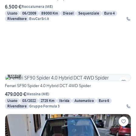
6.500 €
Roccalumera
(
ME
)
Usato
06/2009
89000 Km
Diesel
Sequenziale
Euro 4
Rivenditore
EvuCarSrl.it
15
Ferrari SF90 Spider 4.0 Hybrid DCT 4WD Spider
479.000 €
Messina
(
ME
)
Usato
03/2022
2725 Km
Ibrida
Automatico
Euro 6
Rivenditore
Gruppo Formula 3