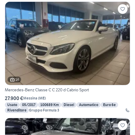
14
Mercedes-Benz Classe C C 220 d Cabrio Sport
27.900 €
Messina
(
ME
)
Usato
05/2017
100689 Km
Diesel
Automatico
Euro 6e
Rivenditore
Gruppo Formula 3