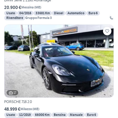
20.900 €
Messina
(
ME
)
Usato
04/2016
33681 Km
Diesel
Automatico
Euro 6
Rivenditore
Gruppo Formula 3
17
PORSCHE 718 2.0
48.999 €
Milazzo
(
ME
)
Usato
12/2019
66000 Km
Benzina
Manuale
Euro 6