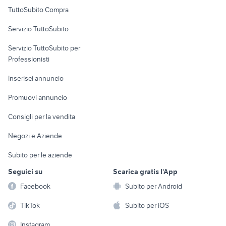
Uffici e Locali
TuttoSubito Compra
commerciali
Servizio TuttoSubito
elettronica
per la casa e la
sports e hobby
Servizio TuttoSubito per
persona
Informatica
Animali
Professionisti
Arredamento e
Console e
Accessori per
Casalinghi
Inserisci annuncio
Videogiochi
animali
Elettrodomestici
Promuovi annuncio
Audio/Video
Musica e Film
Giardino e Fai da te
Consigli per la vendita
Fotografia
Libri e Riviste
Abbigliamento e
Negozi e Aziende
Telefonia
Strumenti Musicali
Accessori
Subito per le aziende
Sports
Tutto per i bambini
Seguici su
Scarica gratis l'App
Biciclette
Facebook
Subito per Android
Collezionismo
TikTok
Subito per iOS
Instagram