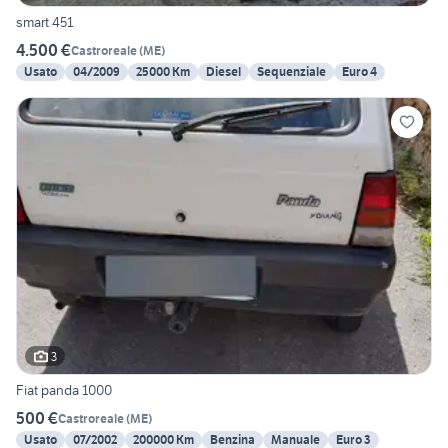
smart 451
4.500 €
Castroreale
(
ME
)
Usato
04/2009
25000 Km
Diesel
Sequenziale
Euro 4
3
Fiat panda 1000
500 €
Castroreale
(
ME
)
Usato
07/2002
200000 Km
Benzina
Manuale
Euro 3