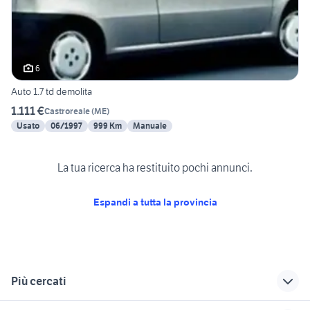
6
Auto 1.7 td demolita
1.111 €
Castroreale
(
ME
)
Usato
06/1997
999 Km
Manuale
La tua ricerca ha restituito pochi annunci.
Espandi a tutta la provincia
Più cercati