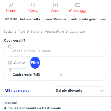
Home
Cerca
Vendi
Messaggi
fiat mistretta
bmw Messina
auto usate giardini-nax
Ricerche
Subito
Auto
Sicilia
Messina (Prov)
Castroreale
Cosa cerchi?
Filtri
Auto
Salva ricerca
Dal più rilevante
4 risultati
Auto usate in vendita a Castroreale