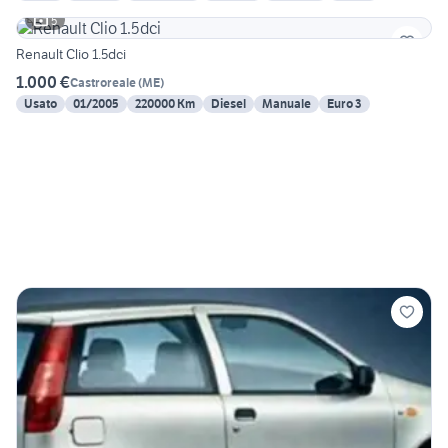
5
Renault Clio 1.5dci
1.000 €
Castroreale
(
ME
)
Usato
01/2005
220000 Km
Diesel
Manuale
Euro 3