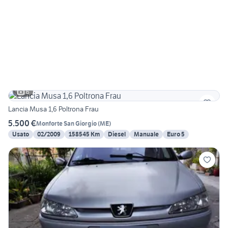
6
Lancia Musa 1,6 Poltrona Frau
5.500 €
Monforte San Giorgio
(
ME
)
Usato
02/2009
158545 Km
Diesel
Manuale
Euro 5