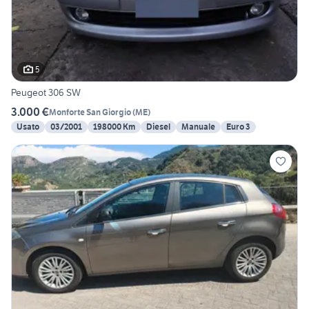
5
Peugeot 306 SW
3.000 €
Monforte San Giorgio
(
ME
)
Usato
03/2001
198000 Km
Diesel
Manuale
Euro 3