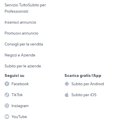
Servizio TuttoSubito per
persona
Informatica
Animali
Professionisti
Arredamento e
Console e
Accessori per
Casalinghi
Inserisci annuncio
Videogiochi
animali
Elettrodomestici
Promuovi annuncio
Audio/Video
Musica e Film
Giardino e Fai da te
Consigli per la vendita
Fotografia
Libri e Riviste
Abbigliamento e
Negozi e Aziende
Telefonia
Strumenti Musicali
Accessori
Subito per le aziende
Sports
Tutto per i bambini
Seguici su
Scarica gratis l'App
Biciclette
Facebook
Subito per Android
Collezionismo
TikTok
Subito per iOS
Instagram
YouTube