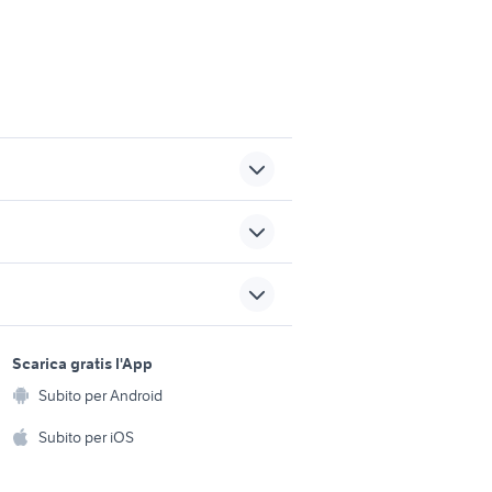
panda 2017
uto
golf 8 gti
sports e hobby
5
dekra auto
a
Scarica gratis l'App
Animali
o
Subito per Android
bergamo strumenti musicali
ento e
Accessori per animali
hi
Subito per iOS
Musica e Film
omestici