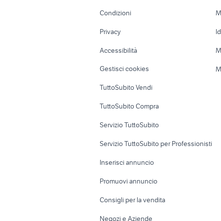
Accessori Moto
Terreni e rustic
Condizioni
M
Nautica
Garage e box
Privacy
I
Caravan e Camper
Loft, mansarde 
Accessibilità
M
Veicoli commerciali
Case vacanza
Gestisci cookies
M
Uffici e Locali
TuttoSubito Vendi
commerciali
TuttoSubito Compra
Servizio TuttoSubito
Servizio TuttoSubito per Professionisti
Inserisci annuncio
Promuovi annuncio
Consigli per la vendita
Negozi e Aziende