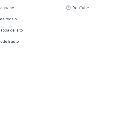
i
Fotografia
Giardino 
agazine
YouTube
Attrezzature di lavoro
Telefonia
Abbigli
dee regalo
Accesso
e altro
appa del sito
Tutto per
odelli auto