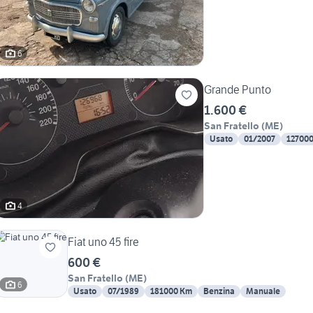
6
Grande Punto
1.600 €
San Fratello
(
ME
)
Usato
01/2007
12700
4
Fiat uno 45 fire
600 €
San Fratello
(
ME
)
6
Usato
07/1989
181000 Km
Benzina
Manuale