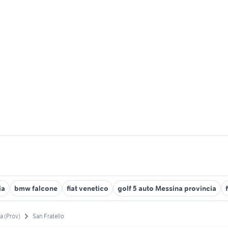
ia
bmw falcone
fiat venetico
golf 5 auto Messina provincia
a (Prov)
San Fratello