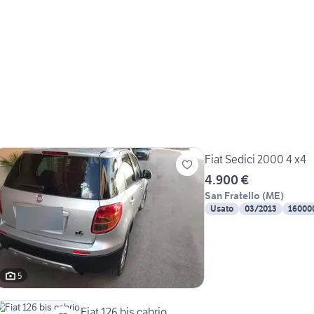
Fiat Sedici 2000 4 x4
4.900 €
San Fratello
(
ME
)
Usato
03/2013
16000
5
Fiat 126 bis cabrio