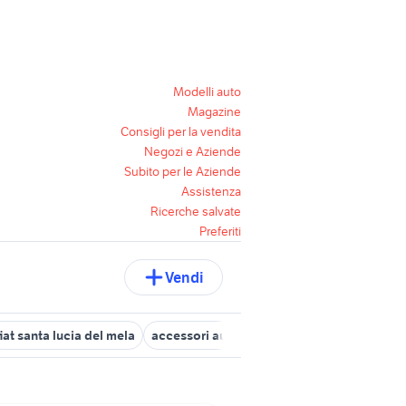
Modelli auto
Magazine
Consigli per la vendita
Negozi e Aziende
Subito per le Aziende
Assistenza
Ricerche salvate
Preferiti
Vendi
fiat santa lucia del mela
accessori auto Messina provincia
auto A