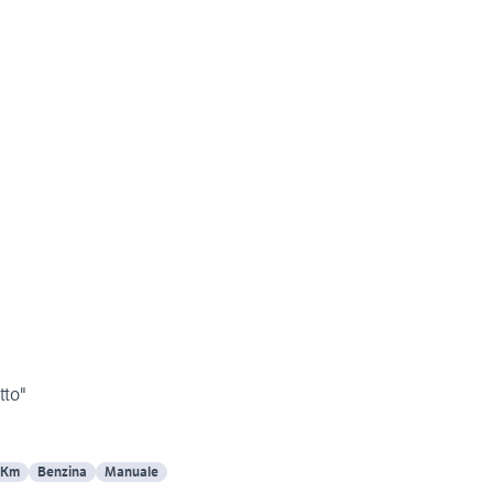
tto"
 Km
Benzina
Manuale