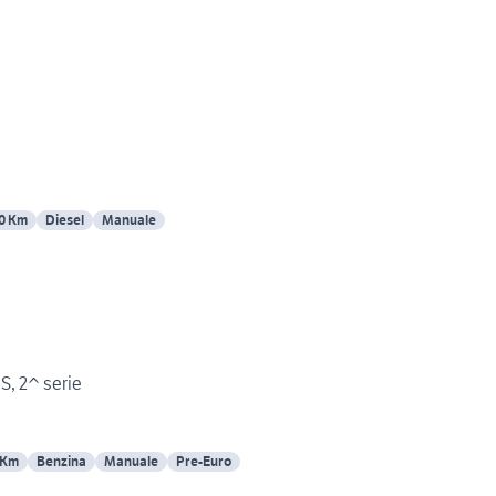
0 Km
Diesel
Manuale
Lancia fulvia coupe 1.3 S, 2^ serie
 Km
Benzina
Manuale
Pre-Euro