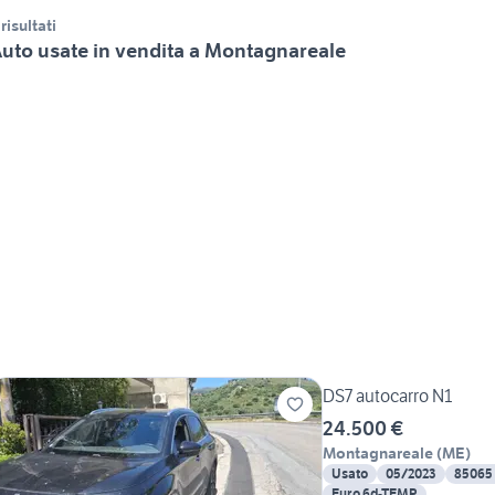
 risultati
uto usate in vendita a Montagnareale
DS7 autocarro N1
24.500 €
Montagnareale
(
ME
)
Usato
05/2023
85065
Euro 6d-TEMP