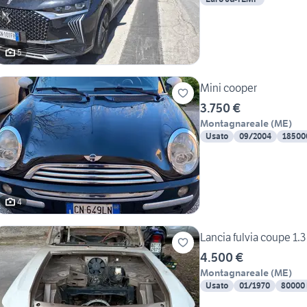
5
Mini cooper
3.750 €
Montagnareale
(
ME
)
Usato
09/2004
18500
4
4.500 €
Montagnareale
(
ME
)
Usato
01/1970
80000