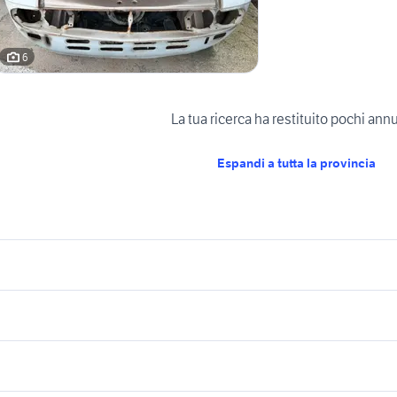
6
La tua ricerca ha restituito pochi ann
Espandi a tutta la provincia
icherche simili
Suggerimenti
iesel Trapani provincia
accessori auto Trapani
e lecco
suzuki jimny diesel
alfa 90
iulietta a siracusa e provincia
suv auto Palermo provincia
4 auto Verona
uv Agrigento provincia
volvo in sicilia
golf 6
lancia lybra