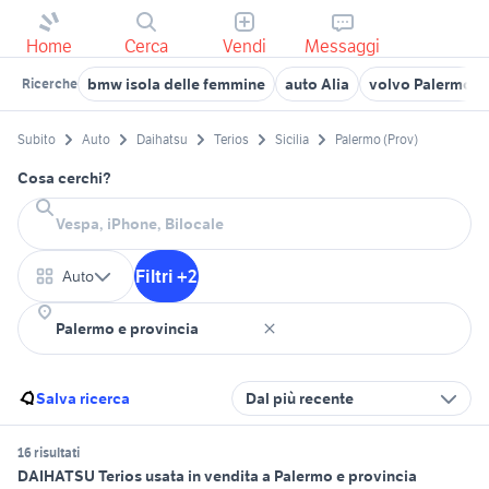
Home
Cerca
Vendi
Messaggi
bmw isola delle femmine
auto Alia
volvo Palermo
Ricerche
Subito
Auto
Daihatsu
Terios
Sicilia
Palermo (Prov)
Cosa cerchi?
Filtri +2
Auto
Salva ricerca
Dal più recente
16 risultati
DAIHATSU Terios usata in vendita a Palermo e provincia