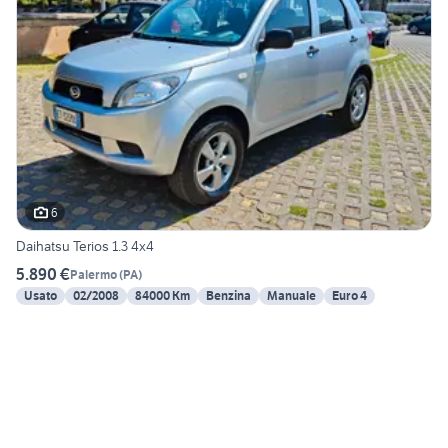
6
Daihatsu Terios 1.3 4x4
5.890 €
Palermo
(
PA
)
Usato
02/2008
84000 Km
Benzina
Manuale
Euro 4