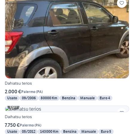
Dahiatsu terios
2.000 €
Palermo
(
PA
)
Usato
09/2006
80000 Km
Benzina
Manuale
Euro 4
5
Daihatsu terios
7.750 €
Palermo
(
PA
)
Usato
05/2012
143000 Km
Benzina
Manuale
Euro 5