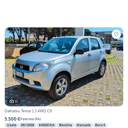
10
Daihatsu Terios 1.3 4WD CX
5.500 €
Palermo
(
PA
)
Usato
09/2008
84000 Km
Benzina
Manuale
Euro 4