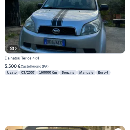
6
Daihatsu Terios 4x4
5.500 €
Castelbuono
(
PA
)
Usato
03/2007
160000 Km
Benzina
Manuale
Euro 4