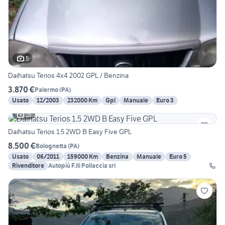
5
Daihatsu Terios 4x4 2002 GPL / Benzina
3.870 €
Palermo
(
PA
)
Usato
12/2003
232000 Km
Gpl
Manuale
Euro 3
18
Daihatsu Terios 1.5 2WD B Easy Five GPL
8.500 €
Bolognetta
(
PA
)
Usato
06/2011
159000 Km
Benzina
Manuale
Euro 5
Rivenditore
Autopiù F.lli Pollaccia srl