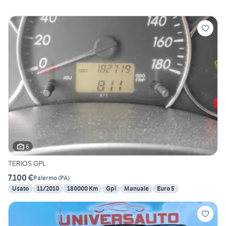
6
TERIOS GPL
7.100 €
Palermo
(
PA
)
Usato
11/2010
180000 Km
Gpl
Manuale
Euro 5