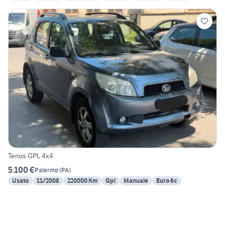
Terios GPL 4x4
5.100 €
Palermo
(
PA
)
Usato
11/2008
220000 Km
Gpl
Manuale
Euro 6c