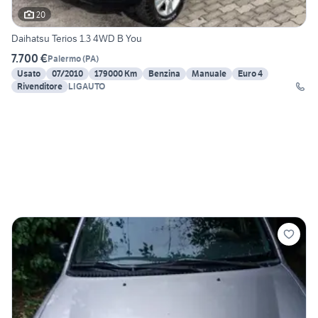
20
Daihatsu Terios 1.3 4WD B You
7.700 €
Palermo
(
PA
)
Usato
07/2010
179000 Km
Benzina
Manuale
Euro 4
Rivenditore
LIGAUTO