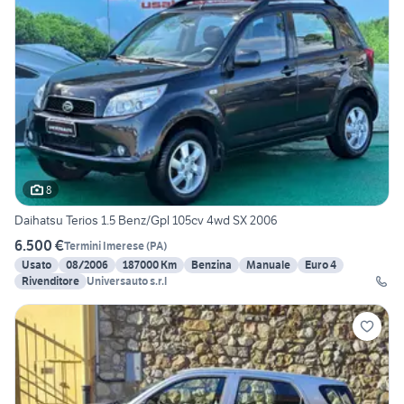
8
Daihatsu Terios 1.5 Benz/Gpl 105cv 4wd SX 2006
6.500 €
Termini Imerese
(
PA
)
Usato
08/2006
187000 Km
Benzina
Manuale
Euro 4
Rivenditore
Universauto s.r.l