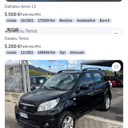
Daihatsu terios 1.5
5.500 €
Palermo
(
PA
)
Usato
10/2011
172000 Km
Benzina
Automatico
Euro 5
6
Daiatsu Terios
5.200 €
Palermo
(
PA
)
Usato
12/2011
169600 Km
Gpl
Manuale