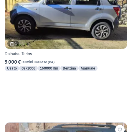
3
Daihatsu Terios
5.000 €
Termini Imerese
(
PA
)
Usato
09/2006
160000 Km
Benzina
Manuale