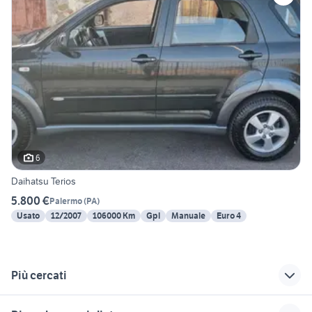
6
Daihatsu Terios
5.800 €
Palermo
(
PA
)
Usato
12/2007
106000 Km
Gpl
Manuale
Euro 4
Più cercati
Correlati
Richerche simili
Suggerimenti