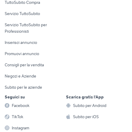
TuttoSubito Compra
commerciali
Servizio TuttoSubito
elettronica
per la casa e la
sports e hobby
Servizio TuttoSubito per
persona
Informatica
Animali
Professionisti
Arredamento e
Console e
Accessori per
Casalinghi
Inserisci annuncio
Videogiochi
animali
Elettrodomestici
Promuovi annuncio
Audio/Video
Musica e Film
Giardino e Fai da te
Consigli per la vendita
Fotografia
Libri e Riviste
Abbigliamento e
Negozi e Aziende
Telefonia
Strumenti Musicali
Accessori
Subito per le aziende
Sports
Tutto per i bambini
Seguici su
Scarica gratis l'App
Biciclette
Facebook
Subito per Android
Collezionismo
TikTok
Subito per iOS
Instagram