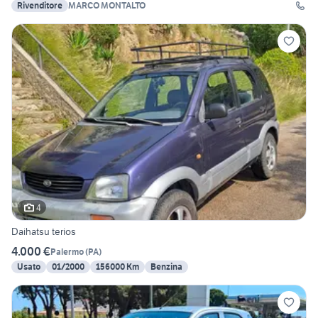
Rivenditore
MARCO MONTALTO
4
Daihatsu terios
4.000 €
Palermo
(
PA
)
Usato
01/2000
156000 Km
Benzina