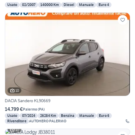
Usato
02/2007
140000 Km
Diesel
Manuale
Euro 4
10
DACIA Sandero KL90669
14.799 €
Palermo
(
PA
)
Usato
07/2024
26284 Km
Benzina
Manuale
Euro 6
Rivenditore
AUTOHERO PALERMO
10