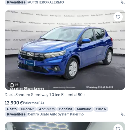
Rivenditore
AUTOHERO PALERMO
15
Dacia Sandero Streetway 1.0 tce Essential 90c...
12.900 €
Palermo
(
PA
)
Usato
06/2023
42258 Km
Benzina
Manuale
Euro 6
Rivenditore
Centro Usato Auto System Palermo