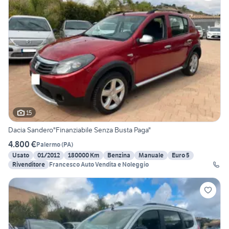
15
Dacia Sandero"Finanziabile Senza Busta Paga"
4.800 €
Palermo
(
PA
)
Usato
01/2012
180000 Km
Benzina
Manuale
Euro 5
Rivenditore
Francesco Auto Vendita e Noleggio