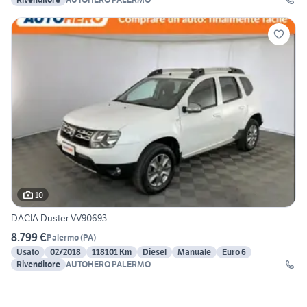
10
DACIA Duster VV90693
8.799 €
Palermo
(
PA
)
Usato
02/2018
118101 Km
Diesel
Manuale
Euro 6
Rivenditore
AUTOHERO PALERMO