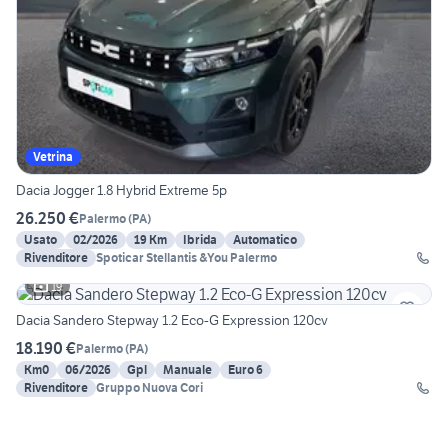
Vetrina
Dacia Jogger 1.8 Hybrid Extreme 5p
26.250 €
Palermo
(
PA
)
Usato
02/2026
19 Km
Ibrida
Automatico
Rivenditore
Spoticar Stellantis &You Palermo
19
Dacia Sandero Stepway 1.2 Eco-G Expression 120cv
18.190 €
Palermo
(
PA
)
Km0
06/2026
Gpl
Manuale
Euro 6
Rivenditore
Gruppo Nuova Cori