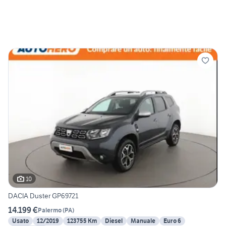
10
DACIA Duster GP69721
14.199 €
Palermo
(
PA
)
Usato
12/2019
123755 Km
Diesel
Manuale
Euro 6