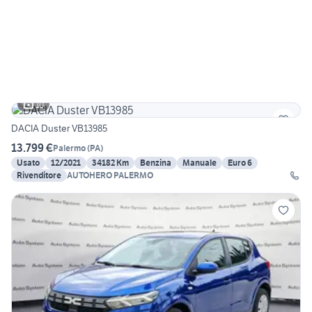
10
DACIA Duster VB13985
13.799 €
Palermo
(
PA
)
Usato
12/2021
34182 Km
Benzina
Manuale
Euro 6
Rivenditore
AUTOHERO PALERMO