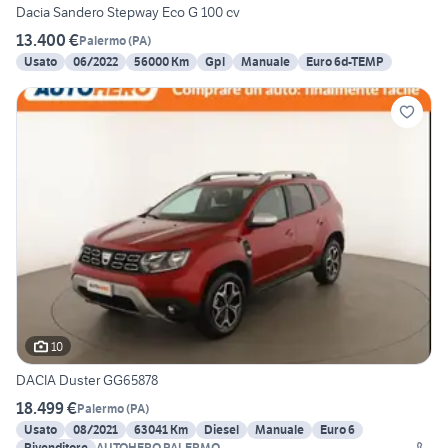
Dacia Sandero Stepway Eco G 100 cv
13.400 €
Palermo
(
PA
)
Usato
06/2022
56000 Km
Gpl
Manuale
Euro 6d-TEMP
10
DACIA Duster GG65878
18.499 €
Palermo
(
PA
)
Usato
08/2021
63041 Km
Diesel
Manuale
Euro 6
Rivenditore
AUTOHERO PALERMO