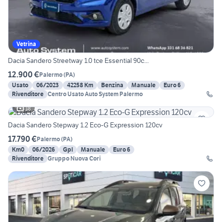
Vetrina
Dacia Sandero Streetway 1.0 tce Essential 90c...
12.900 €
Palermo
(
PA
)
Usato
06/2023
42258 Km
Benzina
Manuale
Euro 6
Rivenditore
Centro Usato Auto System Palermo
18
Dacia Sandero Stepway 1.2 Eco-G Expression 120cv
17.790 €
Palermo
(
PA
)
Km0
06/2026
Gpl
Manuale
Euro 6
Rivenditore
Gruppo Nuova Cori