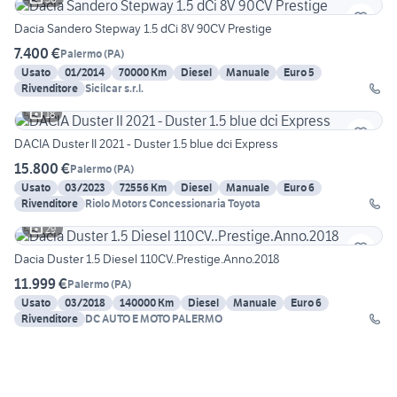
Dacia Sandero Stepway 1.5 dCi 8V 90CV Prestige
7.400 €
Palermo
(
PA
)
Usato
01/2014
70000 Km
Diesel
Manuale
Euro 5
Rivenditore
Sicilcar s.r.l.
18
DACIA Duster II 2021 - Duster 1.5 blue dci Express
15.800 €
Palermo
(
PA
)
Usato
03/2023
72556 Km
Diesel
Manuale
Euro 6
Rivenditore
Riolo Motors Concessionaria Toyota
29
Dacia Duster 1.5 Diesel 110CV..Prestige.Anno.2018
11.999 €
Palermo
(
PA
)
Usato
03/2018
140000 Km
Diesel
Manuale
Euro 6
Rivenditore
DC AUTO E MOTO PALERMO