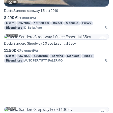
10
Dacia Sandero stepway 1.5 dci 2016
8.490 €
Palermo
(
PA
)
Usato
03/2016
127000 Km
Diesel
Manuale
Euro 5
Rivenditore
Di Bella Auto
20
Dacia Sandero Streetway 1.0 sce Essential 65cv
11.500 €
Palermo
(
PA
)
Usato
06/2021
44000 Km
Benzina
Manuale
Euro 6
Rivenditore
AUTO PER TUTTI PALERMO
6