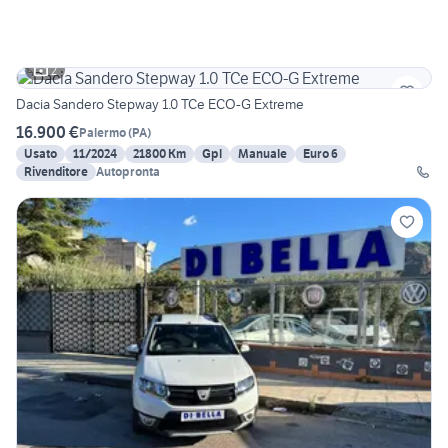
2
Dacia Sandero Stepway 1.0 TCe ECO-G Extreme
16.900 €
Palermo
(
PA
)
Usato
11/2024
21800 Km
Gpl
Manuale
Euro 6
Rivenditore
Autopronta