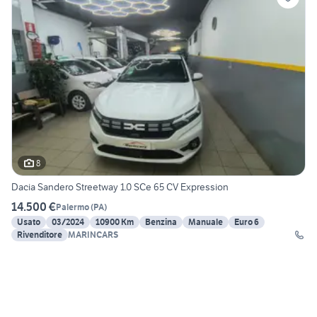
8
Dacia Sandero Streetway 1.0 SCe 65 CV Expression
14.500 €
Palermo
(
PA
)
Usato
03/2024
10900 Km
Benzina
Manuale
Euro 6
Rivenditore
MARINCARS