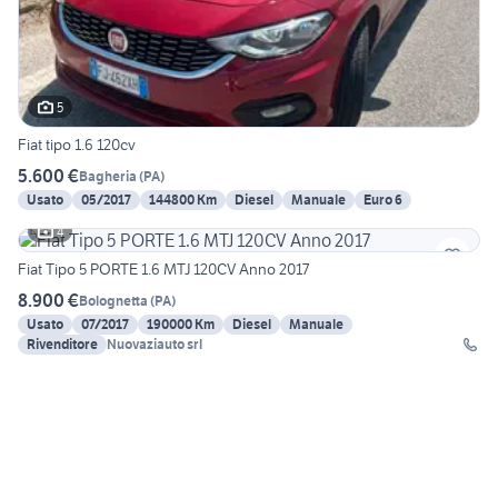
5
Fiat tipo 1.6 120cv
5.600 €
Bagheria
(
PA
)
Usato
05/2017
144800 Km
Diesel
Manuale
Euro 6
4
Fiat Tipo 5 PORTE 1.6 MTJ 120CV Anno 2017
8.900 €
Bolognetta
(
PA
)
Usato
07/2017
190000 Km
Diesel
Manuale
Rivenditore
Nuovaziauto srl