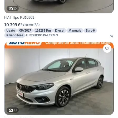
10
FIAT Tipo KB10301
10.399 €
Palermo
(
PA
)
Usato
05/2017
116285 Km
Diesel
Manuale
Euro 6
Rivenditore
AUTOHERO PALERMO
10