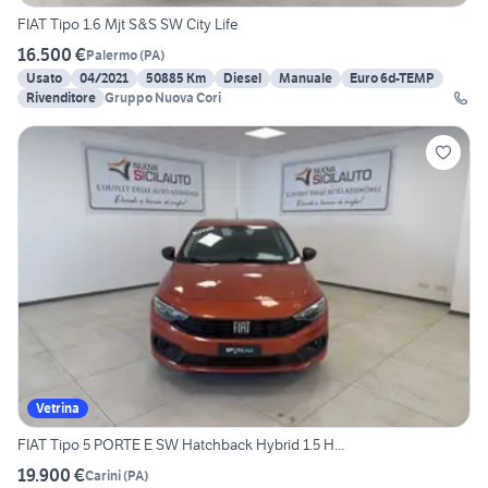
FIAT Tipo 1.6 Mjt S&S SW City Life
16.500 €
Palermo
(
PA
)
Usato
04/2021
50885 Km
Diesel
Manuale
Euro 6d-TEMP
Rivenditore
Gruppo Nuova Cori
Vetrina
FIAT Tipo 5 PORTE E SW Hatchback Hybrid 1.5 H...
19.900 €
Carini
(
PA
)