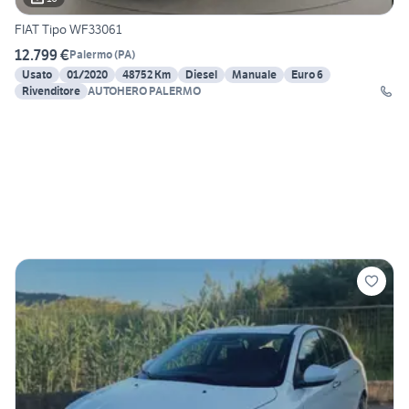
FIAT Tipo WF33061
12.799 €
Palermo
(
PA
)
Usato
01/2020
48752 Km
Diesel
Manuale
Euro 6
Rivenditore
AUTOHERO PALERMO