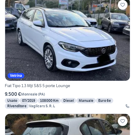
Vetrina
Fiat Tipo 1.3 Mjt S&S 5 porte Lounge
9.500 €
Monreale
(
PA
)
Usato
07/2019
108000 Km
Diesel
Manuale
Euro 6e
Rivenditore
Vaglicars S. R. L