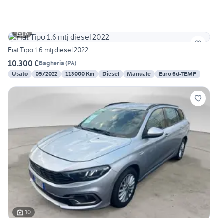
6
Fiat Tipo 1.6 mtj diesel 2022
10.300 €
Bagheria
(
PA
)
Usato
05/2022
113000 Km
Diesel
Manuale
Euro 6d-TEMP
10