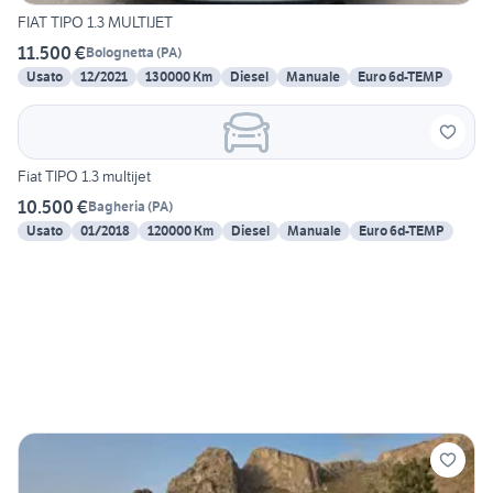
FIAT TIPO 1.3 MULTIJET
11.500 €
Bolognetta
(
PA
)
Usato
12/2021
130000 Km
Diesel
Manuale
Euro 6d-TEMP
Fiat TIPO 1.3 multijet
10.500 €
Bagheria
(
PA
)
Usato
01/2018
120000 Km
Diesel
Manuale
Euro 6d-TEMP