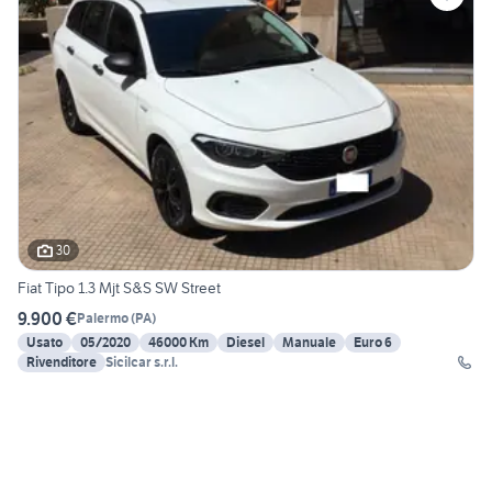
30
Fiat Tipo 1.3 Mjt S&S SW Street
9.900 €
Palermo
(
PA
)
Usato
05/2020
46000 Km
Diesel
Manuale
Euro 6
Rivenditore
Sicilcar s.r.l.