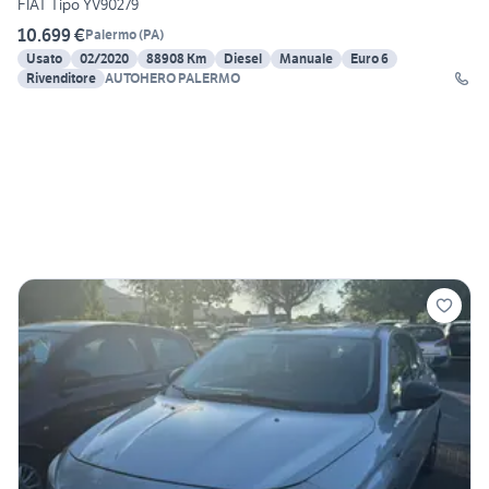
FIAT Tipo YV90279
10.699 €
Palermo
(
PA
)
Usato
02/2020
88908 Km
Diesel
Manuale
Euro 6
Rivenditore
AUTOHERO PALERMO