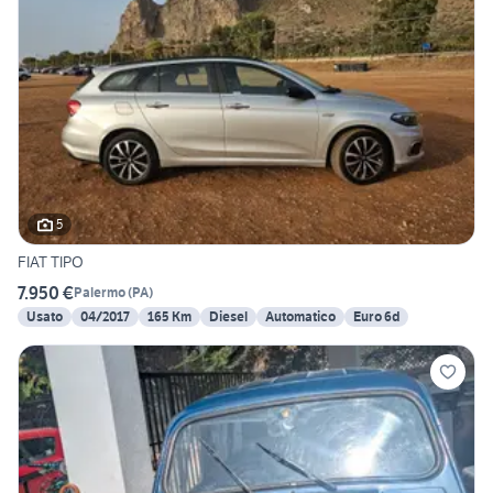
5
FIAT TIPO
7.950 €
Palermo
(
PA
)
Usato
04/2017
165 Km
Diesel
Automatico
Euro 6d