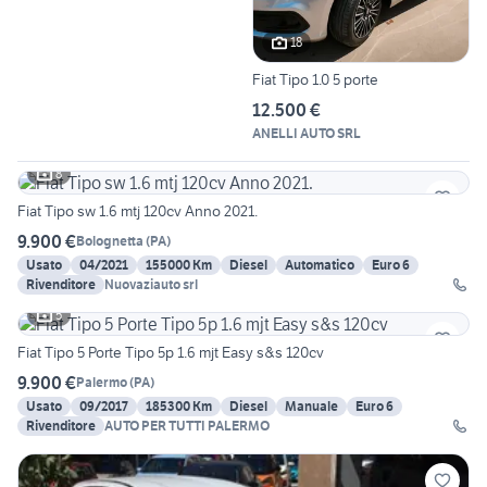
18
Fiat Tipo 1.0 5 porte
12.500 €
ANELLI AUTO SRL
8
Fiat Tipo sw 1.6 mtj 120cv Anno 2021.
9.900 €
Bolognetta
(
PA
)
Usato
04/2021
155000 Km
Diesel
Automatico
Euro 6
Rivenditore
Nuovaziauto srl
5
Fiat Tipo 5 Porte Tipo 5p 1.6 mjt Easy s&s 120cv
9.900 €
Palermo
(
PA
)
Usato
09/2017
185300 Km
Diesel
Manuale
Euro 6
Rivenditore
AUTO PER TUTTI PALERMO