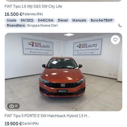
FIAT Tipo 1.6 Mjt S&S SW City Life
16.500 €
Palermo
(
PA
)
Usato
04/2021
54432 Km
Diesel
Manuale
Euro 6d-TEMP
Rivenditore
Gruppo Nuova Cori
16
FIAT Tipo 5 PORTE E SW Hatchback Hybrid 1.5 H...
19.900 €
Carini
(
PA
)