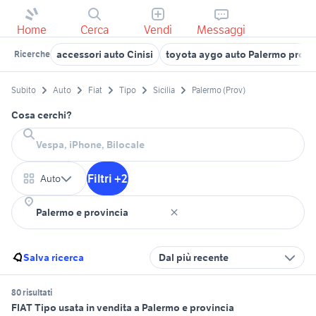
Home
Cerca
Vendi
Messaggi
accessori auto Cinisi
toyota aygo auto Palermo provi
Ricerche
Subito
Auto
Fiat
Tipo
Sicilia
Palermo (Prov)
Cosa cerchi?
Filtri +2
Auto
Salva ricerca
Dal più recente
80 risultati
FIAT Tipo usata in vendita a Palermo e provincia