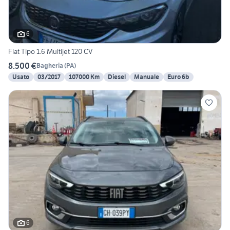
6
Fiat Tipo 1.6 Multijet 120 CV
8.500 €
Bagheria
(
PA
)
Usato
03/2017
107000 Km
Diesel
Manuale
Euro 6b
6