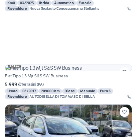
Km0
03/2025
Ibrida
Automatico
Euro 6e
Rivenditore
Nuova Sicilauto Concessionaria Stellantis
11
Fiat Tipo 1.3 Mjt S&S SW Business
5.999 €
Terrasini
(
PA
)
Usato
03/2017
209000 Km
Diesel
Manuale
Euro 6
Rivenditore
AUTODIBELLA DI TOMMASO DI BELLA