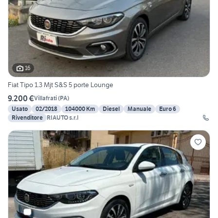
16
Fiat Tipo 1.3 Mjt S&S 5 porte Lounge
9.200 €
Villafrati
(
PA
)
Usato
02/2018
104000 Km
Diesel
Manuale
Euro 6
Rivenditore
RIAUTO s.r.l