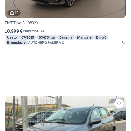
10
FIAT Tipo SU08923
10.999 €
Palermo
(
PA
)
Usato
07/2019
63475 Km
Benzina
Manuale
Euro 6
Rivenditore
AUTOHERO PALERMO