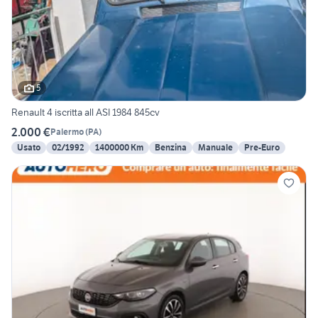
5
Renault 4 iscritta all ASI 1984 845cv
2.000 €
Palermo
(
PA
)
Usato
02/1992
1400000 Km
Benzina
Manuale
Pre-Euro