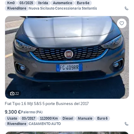
Km0
03/2025
Ibrida
Automatico
Euro 6e
Rivenditore
Nuova Sicilauto Concessionaria Stellantis
22
Fiat Tipo 1.6 Mjt S&S 5 porte Business del 2017
9.300 €
Palermo
(
PA
)
Usato
03/2017
112000 Km
Diesel
Manuale
Euro 6
Rivenditore
CASAMENTO AUTO