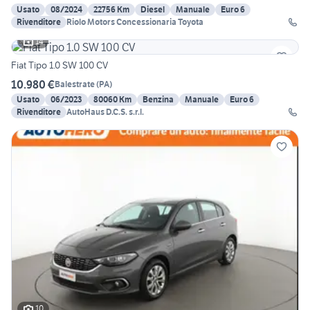
Usato
08/2024
22756 Km
Diesel
Manuale
Euro 6
Rivenditore
Riolo Motors Concessionaria Toyota
14
Fiat Tipo 1.0 SW 100 CV
10.980 €
Balestrate
(
PA
)
Usato
06/2023
80060 Km
Benzina
Manuale
Euro 6
Rivenditore
AutoHaus D.C.S. s.r.l.
10