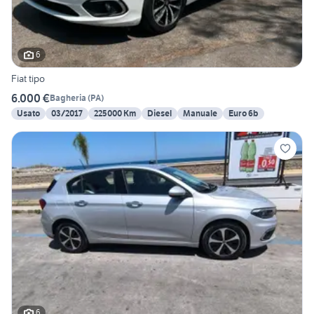
6
Fiat tipo
6.000 €
Bagheria
(
PA
)
Usato
03/2017
225000 Km
Diesel
Manuale
Euro 6b
6