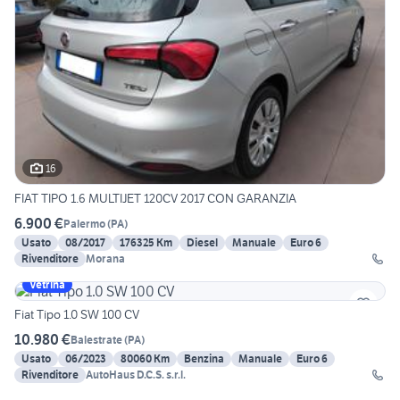
16
FIAT TIPO 1.6 MULTIJET 120CV 2017 CON GARANZIA
6.900 €
Palermo
(
PA
)
Usato
08/2017
176325 Km
Diesel
Manuale
Euro 6
Rivenditore
Morana
Vetrina
Fiat Tipo 1.0 SW 100 CV
10.980 €
Balestrate
(
PA
)
Usato
06/2023
80060 Km
Benzina
Manuale
Euro 6
Rivenditore
AutoHaus D.C.S. s.r.l.