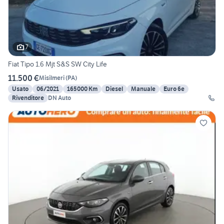
7
Fiat Tipo 1.6 Mjt S&S SW City Life
11.500 €
Misilmeri
(
PA
)
Usato
06/2021
165000 Km
Diesel
Manuale
Euro 6e
Rivenditore
DN Auto