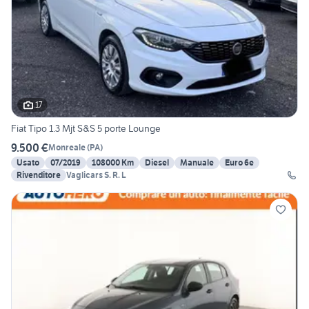
17
Fiat Tipo 1.3 Mjt S&S 5 porte Lounge
9.500 €
Monreale
(
PA
)
Usato
07/2019
108000 Km
Diesel
Manuale
Euro 6e
Rivenditore
Vaglicars S. R. L