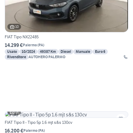
10
FIAT Tipo NX22485
14.299 €
Palermo
(
PA
)
Usato
10/2024
49387 Km
Diesel
Manuale
Euro 6
Rivenditore
AUTOHERO PALERMO
18
FIAT Tipo II - Tipo 5p 1.6 mjt s&s 130cv
16.200 €
Palermo
(
PA
)