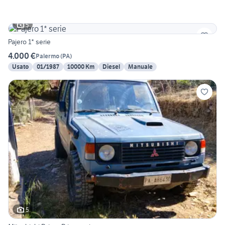
5
Pajero 1* serie
4.000 €
Palermo
(
PA
)
Usato
01/1987
10000 Km
Diesel
Manuale
5