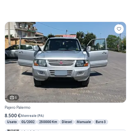
6
Pajero Palermo
8.500 €
Monreale
(
PA
)
Usato
01/2002
250000 Km
Diesel
Manuale
Euro 3
4