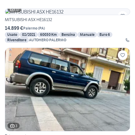
10
MITSUBISHI ASX HE16132
14.899 €
Palermo
(
PA
)
Usato
02/2021
60030 Km
Benzina
Manuale
Euro 6
Rivenditore
AUTOHERO PALERMO
3