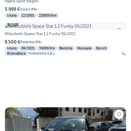
Pajero sport wegon
5.999 €
Vicari
(
PA
)
Usato
12/2001
220000 Km
7
Mitsubishi Space Star 1.2 Funky 06/2021
9.500 €
Palermo
(
PA
)
Usato
06/2021
74000 Km
Benzina
Manuale
Euro 6
Rivenditore
TUMMINIA S.R.L