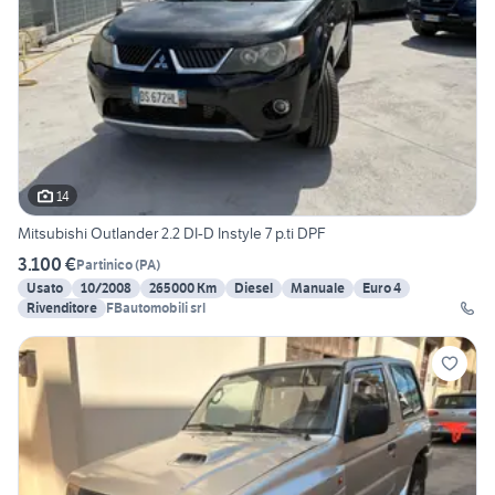
14
Mitsubishi Outlander 2.2 DI-D Instyle 7 p.ti DPF
3.100 €
Partinico
(
PA
)
Usato
10/2008
265000 Km
Diesel
Manuale
Euro 4
Rivenditore
FBautomobili srl