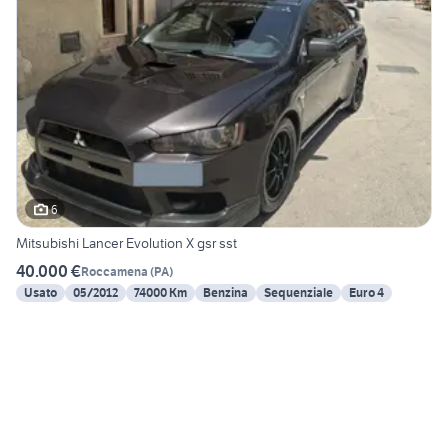
6
Mitsubishi Lancer Evolution X gsr sst
40.000 €
Roccamena
(
PA
)
Usato
05/2012
74000 Km
Benzina
Sequenziale
Euro 4