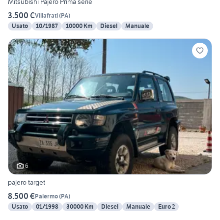
Mitsubishi Pajero Prima serie
3.500 €
Villafrati
(
PA
)
Usato
10/1987
10000 Km
Diesel
Manuale
6
pajero target
8.500 €
Palermo
(
PA
)
Usato
01/1998
30000 Km
Diesel
Manuale
Euro 2