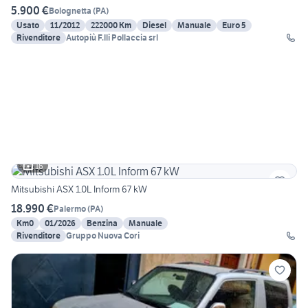
5.900 €
Bolognetta
(
PA
)
Usato
11/2012
222000 Km
Diesel
Manuale
Euro 5
Rivenditore
Autopiù F.lli Pollaccia srl
16
Mitsubishi ASX 1.0L Inform 67 kW
18.990 €
Palermo
(
PA
)
Km0
01/2026
Benzina
Manuale
Rivenditore
Gruppo Nuova Cori