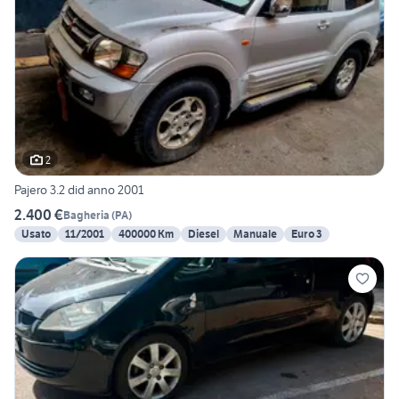
2
Pajero 3.2 did anno 2001
2.400 €
Bagheria
(
PA
)
Usato
11/2001
400000 Km
Diesel
Manuale
Euro 3