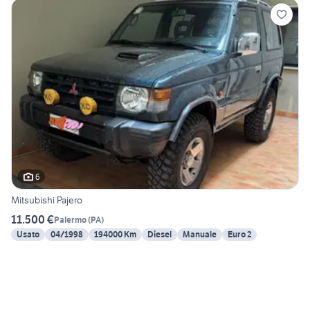
6
Mitsubishi Pajero
11.500 €
Palermo
(
PA
)
Usato
04/1998
194000 Km
Diesel
Manuale
Euro 2