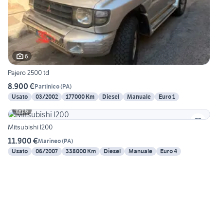
6
Pajero 2500 td
8.900 €
Partinico
(
PA
)
Usato
03/2002
177000 Km
Diesel
Manuale
Euro 1
6
Mitsubishi l200
11.900 €
Marineo
(
PA
)
Usato
06/2007
338000 Km
Diesel
Manuale
Euro 4