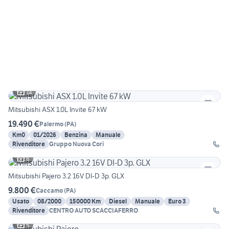
14
Mitsubishi ASX 1.0L Invite 67 kW
19.490 €
Palermo
(
PA
)
Km0
01/2026
Benzina
Manuale
Rivenditore
Gruppo Nuova Cori
8
Mitsubishi Pajero 3.2 16V DI-D 3p. GLX
9.800 €
Caccamo
(
PA
)
Usato
08/2000
150000 Km
Diesel
Manuale
Euro 3
Rivenditore
CENTRO AUTO SCACCIAFERRO
5