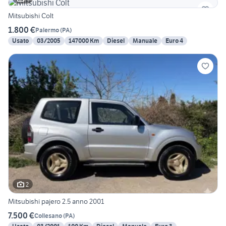
Mitsubishi Colt
1.800 €
Palermo
(
PA
)
Usato
03/2005
147000 Km
Diesel
Manuale
Euro 4
2
Mitsubishi pajero 2.5 anno 2001
7.500 €
Collesano
(
PA
)