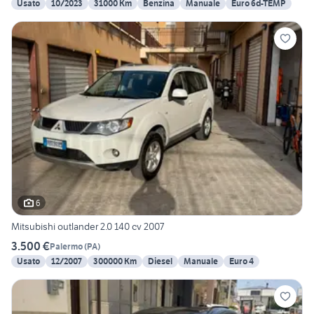
Usato
10/2023
31000 Km
Benzina
Manuale
Euro 6d-TEMP
6
Mitsubishi outlander 2.0 140 cv 2007
3.500 €
Palermo
(
PA
)
Usato
12/2007
300000 Km
Diesel
Manuale
Euro 4