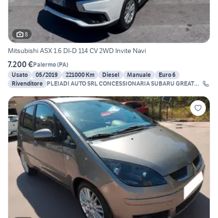
8
Mitsubishi ASX 1.6 DI-D 114 CV 2WD Invite Navi
7.200 €
Palermo
(
PA
)
Usato
05/2019
221000 Km
Diesel
Manuale
Euro 6
Rivenditore
PLEIADI AUTO SRL CONCESSIONARIA SUBARU GREAT
WALL