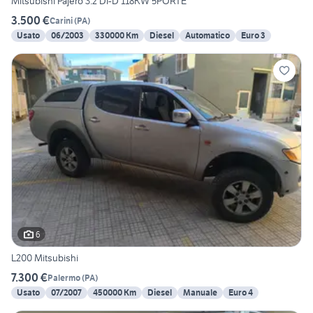
Mitsubishi Pajero 3.2 DI-D 118KW 5PORTE
3.500 €
Carini
(
PA
)
Usato
06/2003
330000 Km
Diesel
Automatico
Euro 3
6
L200 Mitsubishi
7.300 €
Palermo
(
PA
)
Usato
07/2007
450000 Km
Diesel
Manuale
Euro 4