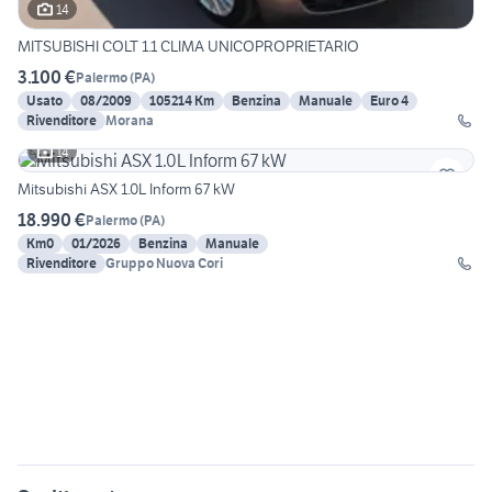
14
MITSUBISHI COLT 1.1 CLIMA UNICOPROPRIETARIO
3.100 €
Palermo
(
PA
)
Usato
08/2009
105214 Km
Benzina
Manuale
Euro 4
Rivenditore
Morana
14
Mitsubishi ASX 1.0L Inform 67 kW
18.990 €
Palermo
(
PA
)
Km0
01/2026
Benzina
Manuale
Rivenditore
Gruppo Nuova Cori