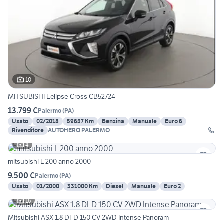
10
MITSUBISHI Eclipse Cross CB52724
13.799 €
Palermo
(
PA
)
Usato
02/2018
59657 Km
Benzina
Manuale
Euro 6
Rivenditore
AUTOHERO PALERMO
4
mitsubishi L 200 anno 2000
9.500 €
Palermo
(
PA
)
Usato
01/2000
331000 Km
Diesel
Manuale
Euro 2
16
Mitsubishi ASX 1.8 DI-D 150 CV 2WD Intense Panoram