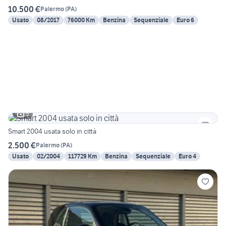
10.500 €
Palermo
(
PA
)
Usato
08/2017
76000 Km
Benzina
Sequenziale
Euro 6
5
Smart 2004 usata solo in città
2.500 €
Palermo
(
PA
)
Usato
02/2004
117729 Km
Benzina
Sequenziale
Euro 4