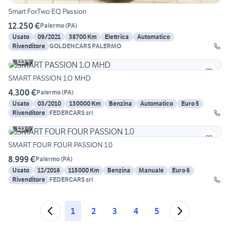
Smart ForTwo EQ Passion
12.250 €
Palermo
(
PA
)
Usato
09/2021
38700 Km
Elettrica
Automatico
Rivenditore
GOLDENCARS PALERMO
4
SMART PASSION 1.O MHD
4.300 €
Palermo
(
PA
)
Usato
03/2010
130000 Km
Benzina
Automatico
Euro 5
Rivenditore
FEDERCARS srl
7
SMART FOUR FOUR PASSION 1.0
8.999 €
Palermo
(
PA
)
Usato
12/2016
115000 Km
Benzina
Manuale
Euro 6
Rivenditore
FEDERCARS srl
1
2
3
4
5