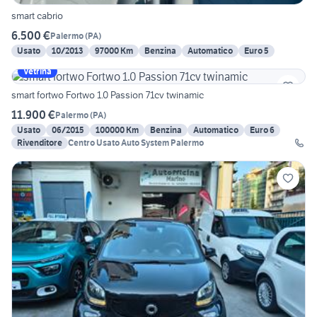
smart cabrio
6.500 €
Palermo
(
PA
)
Usato
10/2013
97000 Km
Benzina
Automatico
Euro 5
Vetrina
smart fortwo Fortwo 1.0 Passion 71cv twinamic
11.900 €
Palermo
(
PA
)
Usato
06/2015
100000 Km
Benzina
Automatico
Euro 6
Rivenditore
Centro Usato Auto System Palermo