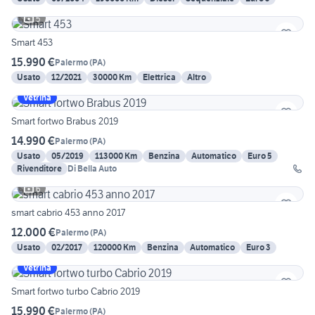
5
Smart 453
15.990 €
Palermo
(
PA
)
Usato
12/2021
30000 Km
Elettrica
Altro
Vetrina
Smart fortwo Brabus 2019
14.990 €
Palermo
(
PA
)
Usato
05/2019
113000 Km
Benzina
Automatico
Euro 5
Rivenditore
Di Bella Auto
6
smart cabrio 453 anno 2017
12.000 €
Palermo
(
PA
)
Usato
02/2017
120000 Km
Benzina
Automatico
Euro 3
Vetrina
Smart fortwo turbo Cabrio 2019
15.990 €
Palermo
(
PA
)