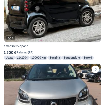
4
smart nero opaco
1.500 €
Palermo
(
PA
)
Usato
11/2004
100000 Km
Benzina
Sequenziale
Euro 4