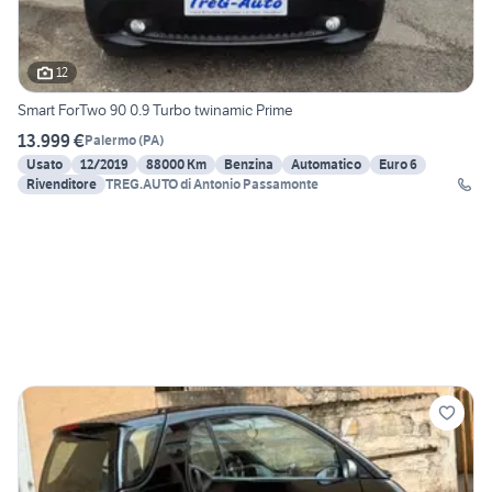
12
Smart ForTwo 90 0.9 Turbo twinamic Prime
13.999 €
Palermo
(
PA
)
Usato
12/2019
88000 Km
Benzina
Automatico
Euro 6
Rivenditore
TREG.AUTO di Antonio Passamonte