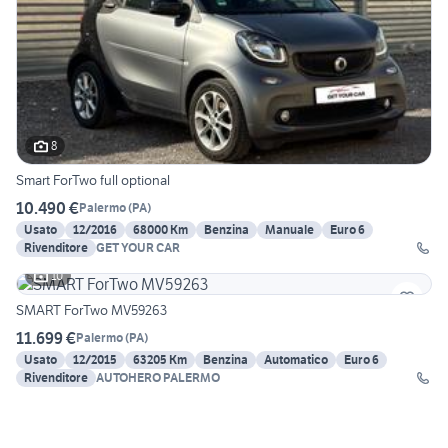
8
Smart ForTwo full optional
10.490 €
Palermo
(
PA
)
Usato
12/2016
68000 Km
Benzina
Manuale
Euro 6
Rivenditore
GET YOUR CAR
10
SMART ForTwo MV59263
11.699 €
Palermo
(
PA
)
Usato
12/2015
63205 Km
Benzina
Automatico
Euro 6
Rivenditore
AUTOHERO PALERMO