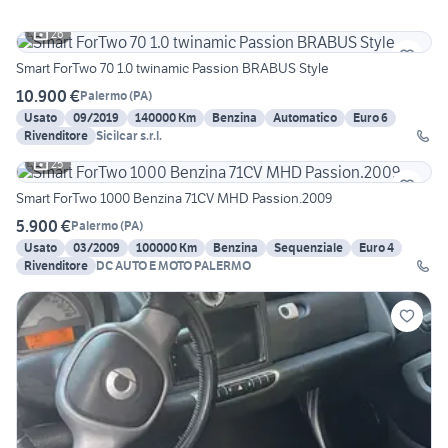
26
Smart ForTwo 70 1.0 twinamic Passion BRABUS Style
10.900 €
Palermo
(
PA
)
Usato
09/2019
140000 Km
Benzina
Automatico
Euro 6
Rivenditore
Sicilcar s.r.l.
25
Smart ForTwo 1000 Benzina 71CV MHD Passion.2009
5.900 €
Palermo
(
PA
)
Usato
03/2009
100000 Km
Benzina
Sequenziale
Euro 4
Rivenditore
DC AUTO E MOTO PALERMO