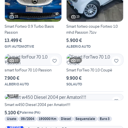
28
19
Smart Fortwo 0.9 Turbo Basis
Smart fortwo coupe Fortwo 1.0
Passion
mhd Passion 71cv
13.499 €
5.900 €
GIFI AUTOMOTIVE
ALBERIO AUTO
22
10
smart forFour 70 1.0 Passion
Smart ForTwo 70 1.0 Coupè
7.900 €
9.900 €
ALBERIO AUTO
SOLAUTO
3
Smart w450 Diesel 2004 per Amatori!!!
5.100 €
Palermo
(
PA
)
Usato
09/2004
190000 Km
Diesel
Sequenziale
Euro 3
Vetrina