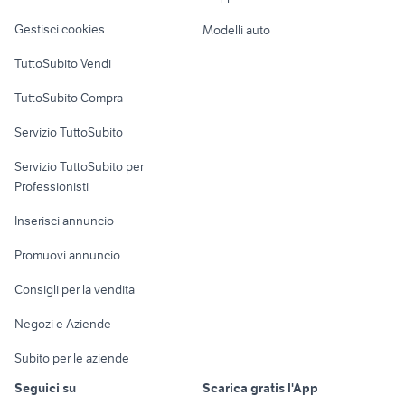
Veicoli commerciali
altro
Gestisci cookies
Modelli auto
Case vacanza
TuttoSubito Vendi
Uffici e Locali
TuttoSubito Compra
commerciali
Servizio TuttoSubito
elettronica
per la casa e la
sports e hobby
Servizio TuttoSubito per
persona
Informatica
Animali
Professionisti
Arredamento e
Console e
Accessori per
Casalinghi
Inserisci annuncio
Videogiochi
animali
Elettrodomestici
Promuovi annuncio
Audio/Video
Musica e Film
Giardino e Fai da te
Consigli per la vendita
Fotografia
Libri e Riviste
Abbigliamento e
Negozi e Aziende
Telefonia
Strumenti Musicali
Accessori
Subito per le aziende
Sports
Tutto per i bambini
Seguici su
Scarica gratis l'App
Biciclette