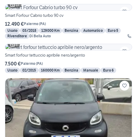
13
Smart Forfour Cabrio turbo 90 cv
12.490 €
Palermo
(
PA
)
Usato
03/2018
129000 Km
Benzina
Automatico
Euro 5
Rivenditore
Di Bella Auto
6
Smart forfour tettuccio apribile nero/argento
7.500 €
Palermo
(
PA
)
Usato
02/2015
160000 Km
Benzina
Manuale
Euro 6