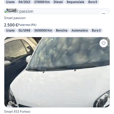
Usato
04/2013
170000 Km
Diesel
Sequenziale
Euro 5
5
Smart passion
2.500 €
Palermo
(
PA
)
Usato
01/1998
3600000 Km
Benzina
Automatico
Euro 3
6
Smart 453 Fortwo