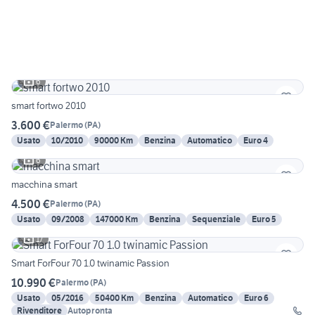
6
smart fortwo 2010
3.600 €
Palermo
(
PA
)
Usato
10/2010
90000 Km
Benzina
Automatico
Euro 4
6
macchina smart
4.500 €
Palermo
(
PA
)
Usato
09/2008
147000 Km
Benzina
Sequenziale
Euro 5
17
Smart ForFour 70 1.0 twinamic Passion
10.990 €
Palermo
(
PA
)
Usato
05/2016
50400 Km
Benzina
Automatico
Euro 6
Rivenditore
Autopronta