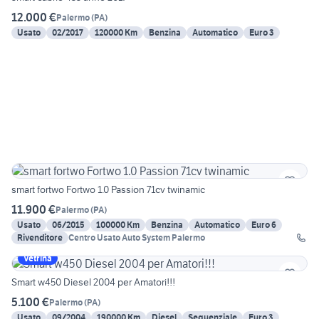
12.000 €
Palermo
(
PA
)
Usato
02/2017
120000 Km
Benzina
Automatico
Euro 3
smart fortwo Fortwo 1.0 Passion 71cv twinamic
11.900 €
Palermo
(
PA
)
Usato
06/2015
100000 Km
Benzina
Automatico
Euro 6
Rivenditore
Centro Usato Auto System Palermo
Vetrina
Smart w450 Diesel 2004 per Amatori!!!
5.100 €
Palermo
(
PA
)
Usato
09/2004
190000 Km
Diesel
Sequenziale
Euro 3