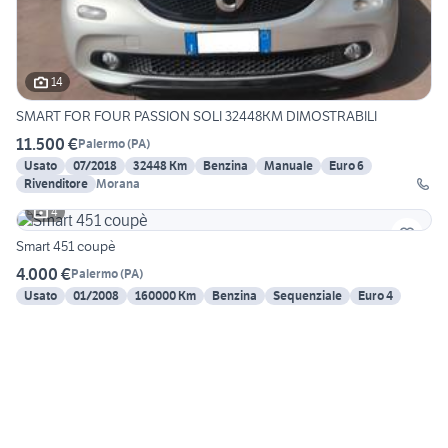
14
SMART FOR FOUR PASSION SOLI 32448KM DIMOSTRABILI
11.500 €
Palermo
(
PA
)
Usato
07/2018
32448 Km
Benzina
Manuale
Euro 6
Rivenditore
Morana
4
Smart 451 coupè
4.000 €
Palermo
(
PA
)
Usato
01/2008
160000 Km
Benzina
Sequenziale
Euro 4