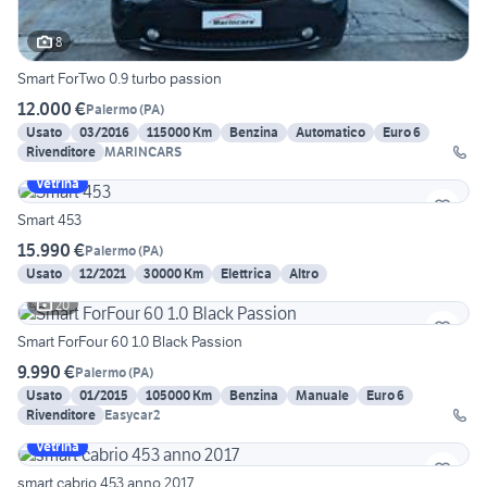
8
Smart ForTwo 0.9 turbo passion
12.000 €
Palermo
(
PA
)
Usato
03/2016
115000 Km
Benzina
Automatico
Euro 6
Rivenditore
MARINCARS
Vetrina
Smart 453
15.990 €
Palermo
(
PA
)
Usato
12/2021
30000 Km
Elettrica
Altro
20
Smart ForFour 60 1.0 Black Passion
9.990 €
Palermo
(
PA
)
Usato
01/2015
105000 Km
Benzina
Manuale
Euro 6
Rivenditore
Easycar2
Vetrina
smart cabrio 453 anno 2017