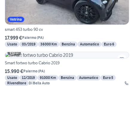
Vetrina
smart 453 turbo 90 cv
17.999 €
Palermo
(
PA
)
Usato
03/2019
36000 Km
Benzina
Automatico
Euro 6
12
Smart fortwo turbo Cabrio 2019
15.990 €
Palermo
(
PA
)
Usato
12/2019
91000 Km
Benzina
Automatico
Euro 5
Rivenditore
Di Bella Auto