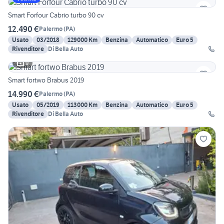
Smart Forfour Cabrio turbo 90 cv
12.490 €
Palermo
(
PA
)
Usato
03/2018
129000 Km
Benzina
Automatico
Euro 5
Rivenditore
Di Bella Auto
9
Smart fortwo Brabus 2019
14.990 €
Palermo
(
PA
)
Usato
05/2019
113000 Km
Benzina
Automatico
Euro 5
Rivenditore
Di Bella Auto