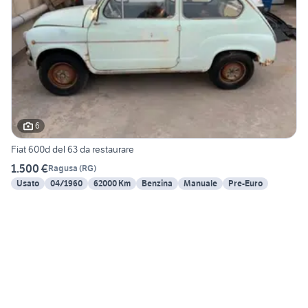
6
Fiat 600d del 63 da restaurare
1.500 €
Ragusa
(
RG
)
Usato
04/1960
62000 Km
Benzina
Manuale
Pre-Euro