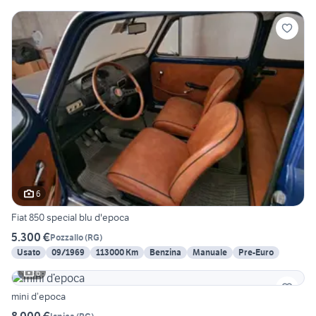
6
Fiat 850 special blu d'epoca
5.300 €
Pozzallo
(
RG
)
Usato
09/1969
113000 Km
Benzina
Manuale
Pre-Euro
6
mini d’epoca