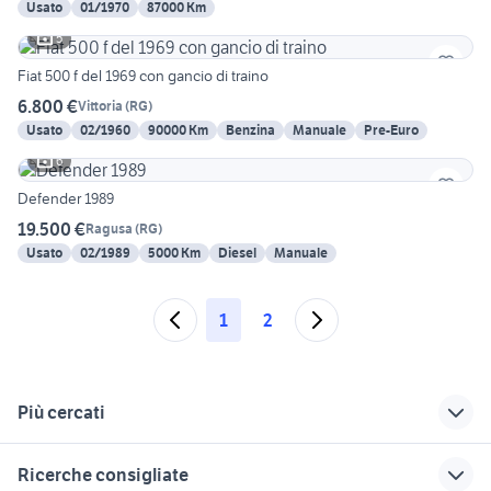
Usato
01/1970
87000 Km
5
Fiat 500 f del 1969 con gancio di traino
6.800 €
Vittoria
(
RG
)
Usato
02/1960
90000 Km
Benzina
Manuale
Pre-Euro
6
Defender 1989
19.500 €
Ragusa
(
RG
)
Usato
02/1989
5000 Km
Diesel
Manuale
1
2
Più cercati
Correlati
Richerche simili
Suggerimenti
Ricerche consigliate
epoca a messina e
500 epoca auto
auto d'epoca in