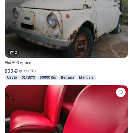
2
Fiat 500 epoca
900 €
Ispica
(
RG
)
Usato
01/1973
50000 Km
Benzina
Manuale