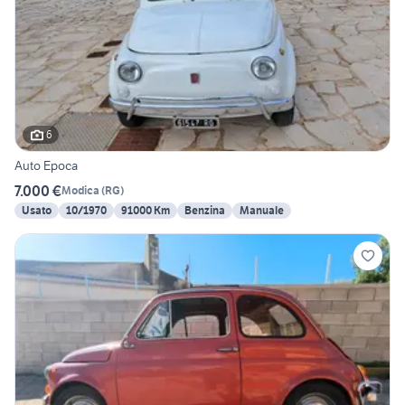
6
Auto Epoca
7.000 €
Modica
(
RG
)
Usato
10/1970
91000 Km
Benzina
Manuale