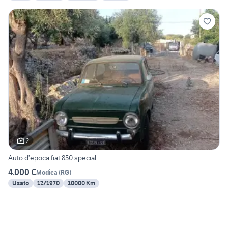
2
Auto d’epoca fiat 850 special
4.000 €
Modica
(
RG
)
Usato
12/1970
10000 Km