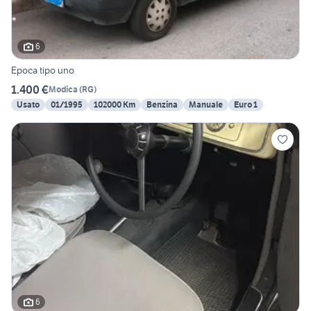
6
Epoca tipo uno
1.400 €
Modica
(
RG
)
Usato
01/1995
102000 Km
Benzina
Manuale
Euro 1
6