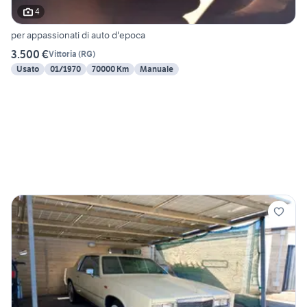
4
per appassionati di auto d'epoca
3.500 €
Vittoria
(
RG
)
Usato
01/1970
70000 Km
Manuale