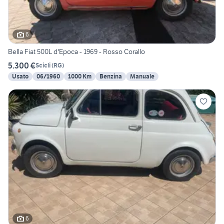
6
Bella Fiat 500L d'Epoca - 1969 - Rosso Corallo
5.300 €
Scicli
(
RG
)
Usato
06/1960
1000 Km
Benzina
Manuale
6