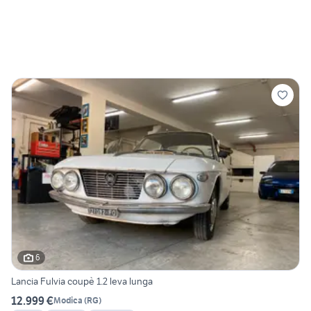
6
Lancia Fulvia coupè 1.2 leva lunga
12.999 €
Modica
(
RG
)