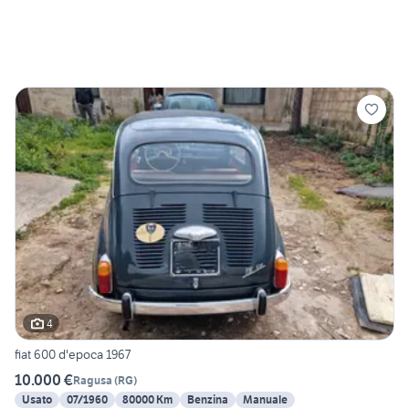
4
fiat 600 d'epoca 1967
10.000 €
Ragusa
(
RG
)
Usato
07/1960
80000 Km
Benzina
Manuale