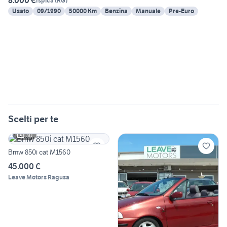
8.000 €
Ispica
(
RG
)
Usato
09/1990
50000 Km
Benzina
Manuale
Pre-Euro
Scelti per te
30
Bmw 850i cat M1560
45.000 €
Leave Motors Ragusa