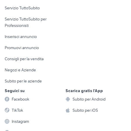
Servizio TuttoSubito
elettronica
per la casa e la
sports e hobby
Servizio TuttoSubito per
persona
Informatica
Animali
Professionisti
Arredamento e
Console e
Accessori per
Casalinghi
Inserisci annuncio
Videogiochi
animali
Elettrodomestici
Promuovi annuncio
Audio/Video
Musica e Film
Giardino e Fai da te
Consigli per la vendita
Fotografia
Libri e Riviste
Abbigliamento e
Negozi e Aziende
Telefonia
Strumenti Musicali
Accessori
Subito per le aziende
Sports
Tutto per i bambini
Seguici su
Scarica gratis l'App
Biciclette
Facebook
Subito per Android
Collezionismo
TikTok
Subito per iOS
Instagram