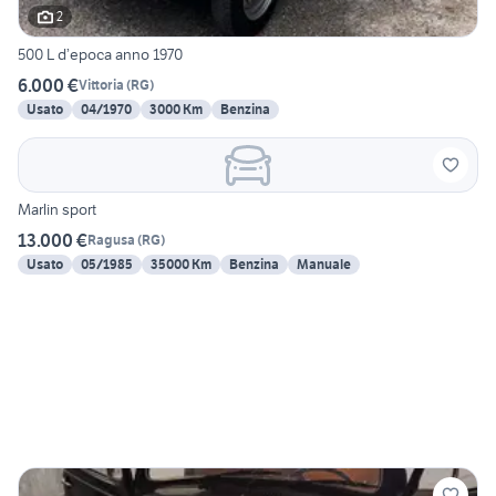
2
500 L d’epoca anno 1970
6.000 €
Vittoria
(
RG
)
Usato
04/1970
3000 Km
Benzina
Marlin sport
13.000 €
Ragusa
(
RG
)
Usato
05/1985
35000 Km
Benzina
Manuale