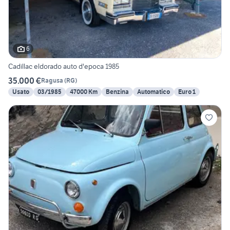
6
Cadillac eldorado auto d'epoca 1985
35.000 €
Ragusa
(
RG
)
Usato
03/1985
47000 Km
Benzina
Automatico
Euro 1