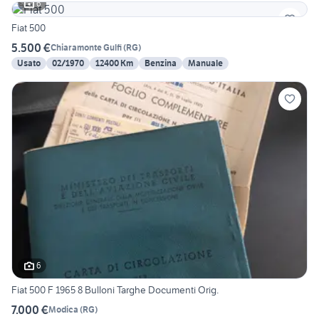
6
Fiat 500
5.500 €
Chiaramonte Gulfi
(
RG
)
Usato
02/1970
12400 Km
Benzina
Manuale
6
Fiat 500 F 1965 8 Bulloni Targhe Documenti Orig.
7.000 €
Modica
(
RG
)