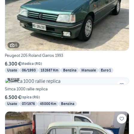
6
Peugeot 205 Roland Garros 1993
6.300 €
Modica
(
RG
)
Usato
06/1993
152687 Km
Benzina
Manuale
Euro 1
5
Simca 1000 rallie replica
6.500 €
Ispica
(
RG
)
Usato
07/1976
45000 Km
Benzina