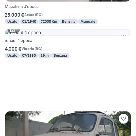
Macchina d’epoca
25.000 €
Acate
(
RG
)
Usato
01/1940
72000 Km
Benzina
Manuale
3
renaul 4 epoca
4.000 €
Vittoria
(
RG
)
Usato
07/1990
1 Km
Benzina