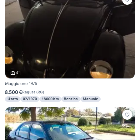
4
Maggiolone 1976
8.500 €
Ragusa
(
RG
)
Usato
02/1970
18000 Km
Benzina
Manuale