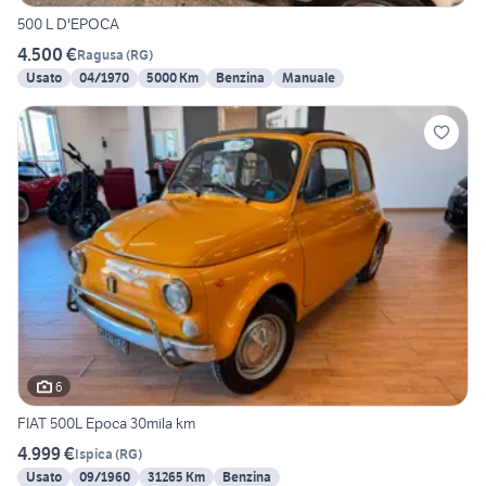
500 L D'EPOCA
4.500 €
Ragusa
(
RG
)
Usato
04/1970
5000 Km
Benzina
Manuale
6
FIAT 500L Epoca 30mila km
4.999 €
Ispica
(
RG
)
Usato
09/1960
31265 Km
Benzina