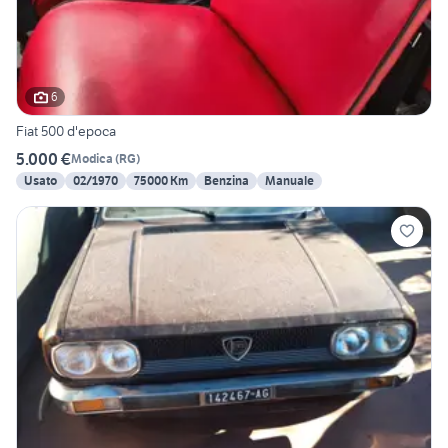
6
Fiat 500 d'epoca
5.000 €
Modica
(
RG
)
Usato
02/1970
75000 Km
Benzina
Manuale