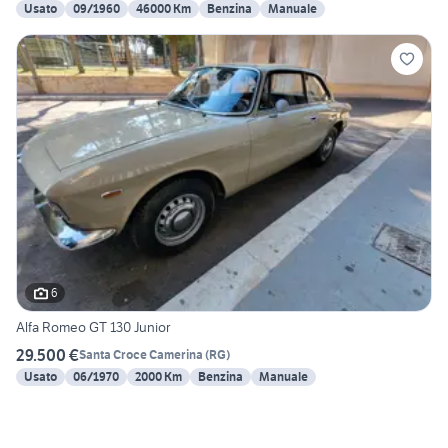
Usato
09/1960
46000 Km
Benzina
Manuale
6
Alfa Romeo GT 130 Junior
29.500 €
Santa Croce Camerina
(
RG
)
Usato
06/1970
2000 Km
Benzina
Manuale