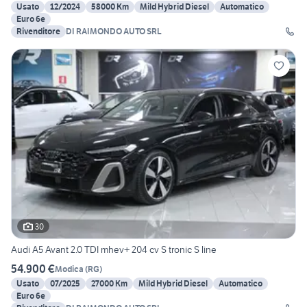
Usato
12/2024
58000 Km
Mild Hybrid Diesel
Automatico
Euro 6e
Rivenditore
DI RAIMONDO AUTO SRL
30
Audi A5 Avant 2.0 TDI mhev+ 204 cv S tronic S line
54.900 €
Modica
(
RG
)
Usato
07/2025
27000 Km
Mild Hybrid Diesel
Automatico
Euro 6e