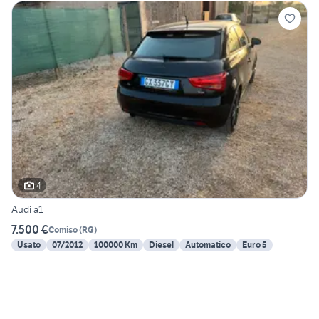
4
Audi a1
7.500 €
Comiso
(
RG
)
Usato
07/2012
100000 Km
Diesel
Automatico
Euro 5