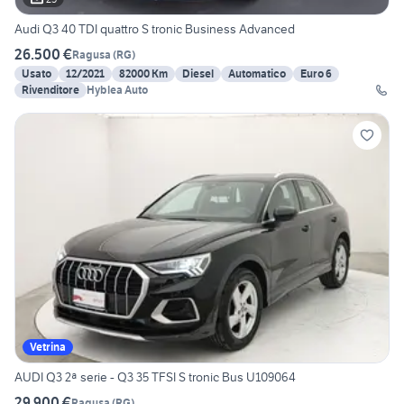
Audi Q3 40 TDI quattro S tronic Business Advanced
26.500 €
Ragusa
(
RG
)
Usato
12/2021
82000 Km
Diesel
Automatico
Euro 6
Rivenditore
Hyblea Auto
Vetrina
AUDI Q3 2ª serie - Q3 35 TFSI S tronic Bus U109064
29.900 €
Ragusa
(
RG
)