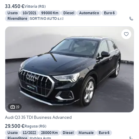
33.450 €
Vittoria
(
RG
)
Usato
10/2021
99000 Km
Diesel
Automatico
Euro 6
Rivenditore
SORTINO AUTO s.r.l
19
Audi Q3 35 TDI Business Advanced
29.500 €
Ragusa
(
RG
)
Usato
12/2022
28000 Km
Diesel
Manuale
Euro 6
Rivenditore
Hyblea Auto