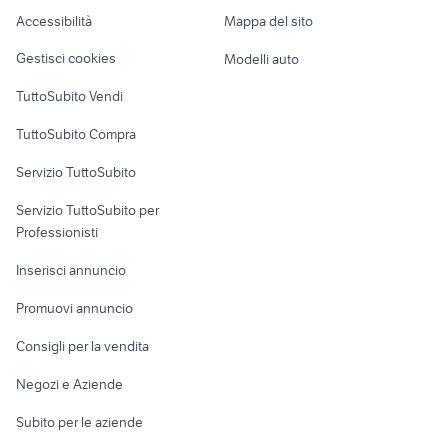
Caravan e Camper
bmw 1000
Romagna
Accessibilità
Mappa del sito
Loft, mansarde e
Veicoli commerciali
albero di natal completo Sicilia
motif xs7
altro
Gestisci cookies
Modelli auto
Case vacanza
TuttoSubito Vendi
Uffici e Locali
TuttoSubito Compra
commerciali
Servizio TuttoSubito
elettronica
per la casa e la
sports e hobby
Servizio TuttoSubito per
persona
Informatica
Animali
Professionisti
Arredamento e
Console e
Accessori per
Casalinghi
Inserisci annuncio
Videogiochi
animali
Elettrodomestici
Promuovi annuncio
Audio/Video
Musica e Film
Giardino e Fai da te
Consigli per la vendita
Fotografia
Libri e Riviste
Abbigliamento e
Negozi e Aziende
Telefonia
Strumenti Musicali
Accessori
Subito per le aziende
Sports
Tutto per i bambini