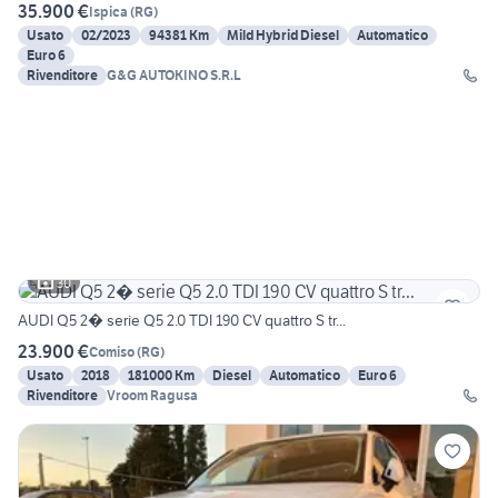
35.900 €
Ispica
(
RG
)
Usato
02/2023
94381 Km
Mild Hybrid Diesel
Automatico
Euro 6
Rivenditore
G&G AUTOKINO S.R.L
30
AUDI Q5 2� serie Q5 2.0 TDI 190 CV quattro S tr...
23.900 €
Comiso
(
RG
)
Usato
2018
181000 Km
Diesel
Automatico
Euro 6
Rivenditore
Vroom Ragusa