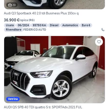
20
Audi Q3 Sportback 40 2.0 tdi Business Plus 193cv q
36.900 €
Ispica
(
RG
)
Usato
06/2024
95750 Km
Diesel
Automatico
Euro 6
Rivenditore
FEDERICO AUTO
Vetrina
AUDI Q5 SPB 40 TDI quattro S tr. SPORTAdv.2021 FUL