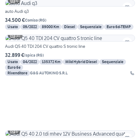
6
auto Audi q3
34.500 €
Comiso
(
RG
)
Usato
09/2022
89000 Km
Diesel
Sequenziale
Euro 6d-TEMP
30
Audi Q5 40 TDI 204 CV quattro S tronic line
32.899 €
Ispica
(
RG
)
Usato
04/2022
135372 Km
Mild Hybrid Diesel
Sequenziale
Euro 6e
Rivenditore
G&G AUTOKINO S.R.L
6