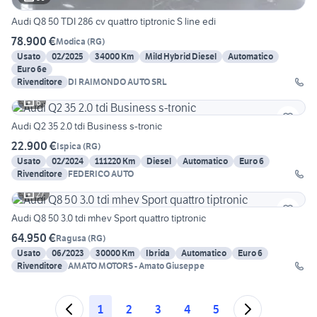
Audi Q8 50 TDI 286 cv quattro tiptronic S line edi
78.900 €
Modica
(
RG
)
Usato
02/2025
34000 Km
Mild Hybrid Diesel
Automatico
Euro 6e
Rivenditore
DI RAIMONDO AUTO SRL
6
Audi Q2 35 2.0 tdi Business s-tronic
22.900 €
Ispica
(
RG
)
Usato
02/2024
111220 Km
Diesel
Automatico
Euro 6
Rivenditore
FEDERICO AUTO
27
Audi Q8 50 3.0 tdi mhev Sport quattro tiptronic
64.950 €
Ragusa
(
RG
)
Usato
06/2023
30000 Km
Ibrida
Automatico
Euro 6
Rivenditore
AMATO MOTORS - Amato Giuseppe
1
2
3
4
5