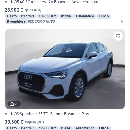
Audi Q5 40 2.0 tdi mhev 12V Business Advanced quat
28.900 €
Ispica
(
RG
)
Usato
09/2021
102036 Km
Ibrida
Automatico
Euro 6
Rivenditore
FEDERICO AUTO
25
Audi Q3 Sportback 35 TDI S tronic Business Plus
30.500 €
Ragusa
(
RG
)
Usato
04/2023
127000 Km
Diesel
Automatico
Euro 6