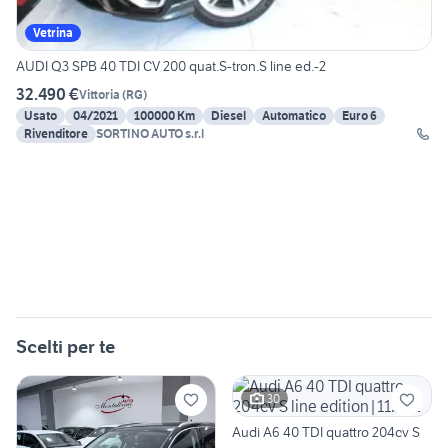
Vetrina
AUDI Q3 SPB 40 TDI CV 200 quat.S-tron.S line ed.-2
32.490 €
Vittoria
(
RG
)
Usato
04/2021
100000 Km
Diesel
Automatico
Euro 6
Rivenditore
SORTINO AUTO s.r.l
Scelti per te
30
Audi A6 40 TDI quattro 204cv S