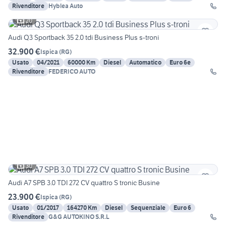
Rivenditore
Hyblea Auto
20
Audi Q3 Sportback 35 2.0 tdi Business Plus s-troni
32.900 €
Ispica
(
RG
)
Usato
04/2021
60000 Km
Diesel
Automatico
Euro 6e
Rivenditore
FEDERICO AUTO
30
Audi A7 SPB 3.0 TDI 272 CV quattro S tronic Busine
23.900 €
Ispica
(
RG
)
Usato
01/2017
164270 Km
Diesel
Sequenziale
Euro 6
Rivenditore
G&G AUTOKINO S.R.L