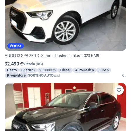
Vetrina
AUDI Q3 SPB 35 TDI S tronic business plus-2023 KM9
32.490 €
Vittoria
(
RG
)
Usato
03/2023
95000 Km
Diesel
Automatico
Euro 6
Rivenditore
SORTINO AUTO s.r.l