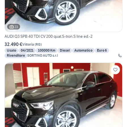
23
AUDI Q3 SPB 40 TDI CV 200 quat.S-tron.S line ed.-2
32.490 €
Vittoria
(
RG
)
Usato
04/2021
100000 Km
Diesel
Automatico
Euro 6
Rivenditore
SORTINO AUTO s.r.l