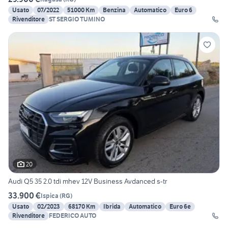
Usato
07/2022
51000 Km
Benzina
Automatico
Euro 6
Rivenditore
ST SERGIO TUMINO
20
Audi Q5 35 2.0 tdi mhev 12V Business Avdanced s-tr
33.900 €
Ispica
(
RG
)
Usato
02/2023
68170 Km
Ibrida
Automatico
Euro 6e
Rivenditore
FEDERICO AUTO