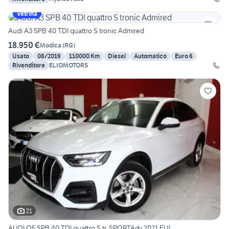
Vetrina
Audi A3 SPB 40 TDI quattro S tronic Admired
18.950 €
Modica
(
RG
)
Usato
08/2019
110000 Km
Diesel
Automatico
Euro 6
Rivenditore
ELIOMOTORS
21
AUDI Q5 SPB 40 TDI quattro S tr. SPORTAdv.2021 FUL