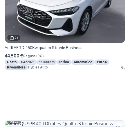
21
Audi A5 TDI 150Kw quattro S tronic Business
44.500 €
Ragusa
(
RG
)
Usato
04/2025
11000 Km
Ibrida
Automatico
Euro 6
Rivenditore
Hyblea Auto
29