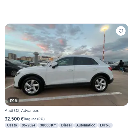
5
Audi Q3, Advanced
32.500 €
Ragusa
(
RG
)
Usato
06/2024
38000 Km
Diesel
Automatico
Euro 6