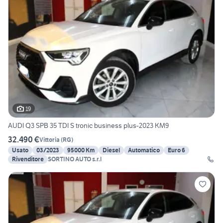
19
AUDI Q3 SPB 35 TDI S tronic business plus-2023 KM9
32.490 €
Vittoria
(
RG
)
Usato
03/2023
95000 Km
Diesel
Automatico
Euro 6
Rivenditore
SORTINO AUTO s.r.l