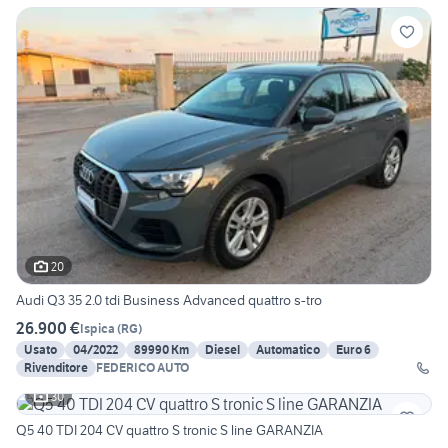
20
Audi Q3 35 2.0 tdi Business Advanced quattro s-tro
26.900 €
Ispica
(
RG
)
Usato
04/2022
89990 Km
Diesel
Automatico
Euro 6
Rivenditore
FEDERICO AUTO
30
Q5 40 TDI 204 CV quattro S tronic S line GARANZIA