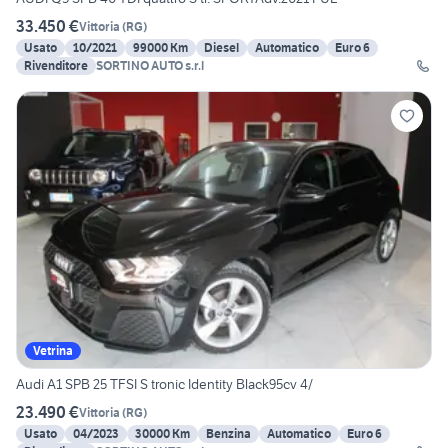
33.450 €
Vittoria
(
RG
)
Usato
10/2021
99000 Km
Diesel
Automatico
Euro 6
Rivenditore
SORTINO AUTO s.r.l
Vetrina
Audi A1 SPB 25 TFSI S tronic Identity Black95cv 4/
23.490 €
Vittoria
(
RG
)
Usato
04/2023
30000 Km
Benzina
Automatico
Euro 6