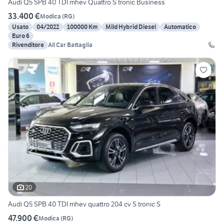
Audi Q5 SPB 40 TDI mhev Quattro S tronic Business
33.400 €
Modica
(
RG
)
Usato
04/2022
100000 Km
Mild Hybrid Diesel
Automatico
Euro 6
Rivenditore
All Car Battaglia
20
Audi Q5 SPB 40 TDI mhev quattro 204 cv S tronic S
47.900 €
Modica
(
RG
)