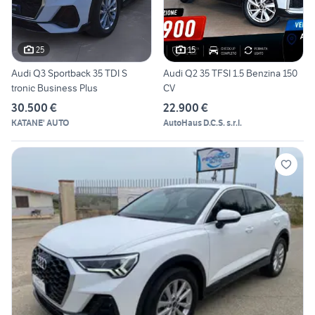
25
15
Audi Q3 Sportback 35 TDI S
Audi Q2 35 TFSI 1.5 Benzina 150
tronic Business Plus
CV
30.500 €
22.900 €
KATANE' AUTO
AutoHaus D.C.S. s.r.l.