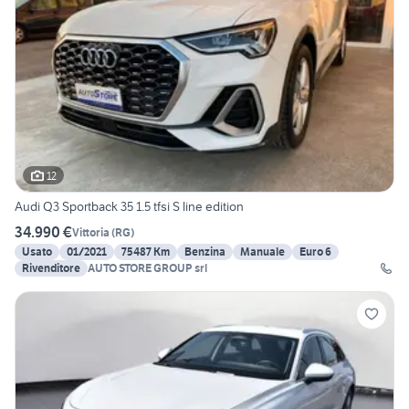
12
Audi Q3 Sportback 35 1.5 tfsi S line edition
34.990 €
Vittoria
(
RG
)
Usato
01/2021
75487 Km
Benzina
Manuale
Euro 6
Rivenditore
AUTO STORE GROUP srl