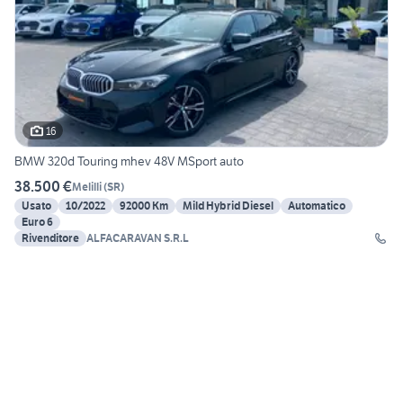
16
BMW 320d Touring mhev 48V MSport auto
38.500 €
Melilli
(
SR
)
Usato
10/2022
92000 Km
Mild Hybrid Diesel
Automatico
Euro 6
Rivenditore
ALFACARAVAN S.R.L