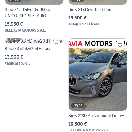
Bmw X1 s-Drive 18d 150cv
Bmw X1 sDrive18d xLine
UNICO PROPRIETARIO
19.500 €
15.950 €
Autopiù s.r.l. Licata
BELLAVIA MOTORS S.R.L.
14
Bmw X3 xDrive20d Futura
13.900 €
Vaglicars S. R. L
29
Bmw 218D Active Tourer Luxury
18.800 €
BELLAVIA MOTORS S.R.L.