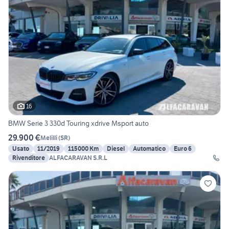
16
BMW Serie 3 330d Touring xdrive Msport auto
29.900 €
Melilli
(
SR
)
Usato
11/2019
115000 Km
Diesel
Automatico
Euro 6
Rivenditore
ALFACARAVAN S.R.L