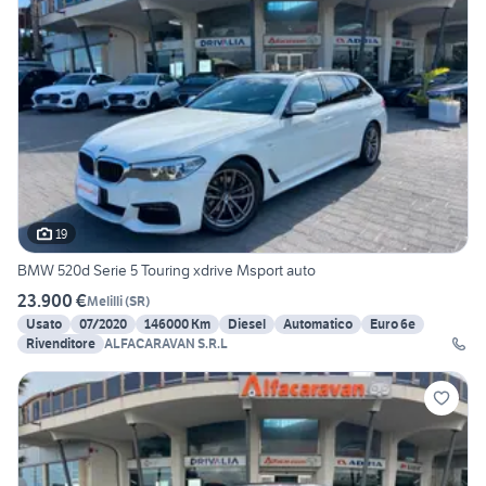
19
BMW 520d Serie 5 Touring xdrive Msport auto
23.900 €
Melilli
(
SR
)
Usato
07/2020
146000 Km
Diesel
Automatico
Euro 6e
Rivenditore
ALFACARAVAN S.R.L