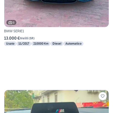
6
BMW SERIE1
13.000 €
Melilli
(
SR
)
Usato
11/2017
210000 Km
Diesel
Automatico