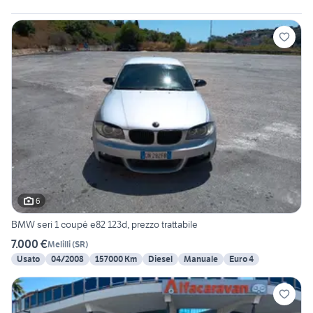
6
BMW seri 1 coupé e82 123d, prezzo trattabile
7.000 €
Melilli
(
SR
)
Usato
04/2008
157000 Km
Diesel
Manuale
Euro 4