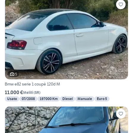
5
Bmw e82 serie 1 coupè 120d M
11.000 €
Melilli
(
SR
)
Usato
07/2008
197000 Km
Diesel
Manuale
Euro 5