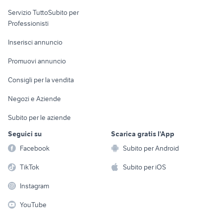
elettronica
per la casa e la
sports e hobby
Servizio TuttoSubito per
persona
Informatica
Animali
Professionisti
Arredamento e
Console e
Accessori per
Casalinghi
Inserisci annuncio
Videogiochi
animali
Elettrodomestici
Promuovi annuncio
Audio/Video
Musica e Film
Giardino e Fai da te
Consigli per la vendita
Fotografia
Libri e Riviste
Abbigliamento e
Negozi e Aziende
Telefonia
Strumenti Musicali
Accessori
Subito per le aziende
Sports
Tutto per i bambini
Seguici su
Scarica gratis l'App
Biciclette
Facebook
Subito per Android
Collezionismo
TikTok
Subito per iOS
Instagram
YouTube