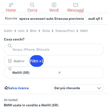
Home
Cerca
Vendi
Messaggi
epoca accessori auto Siracusa provincia
audi q5 Sira
Ricerche
Subito
Auto
Bmw
Sicilia
Siracusa (Prov)
Melilli
Cosa cerchi?
Filtri +1
Auto
Salva ricerca
Dal più rilevante
16 risultati
BMW usata in vendita a Melilli (SR)