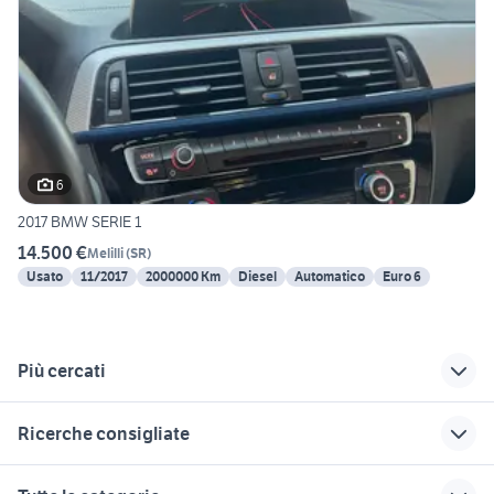
6
2017 BMW SERIE 1
14.500 €
Melilli
(
SR
)
Usato
11/2017
2000000 Km
Diesel
Automatico
Euro 6
Più cercati
Correlati
Richerche simili
Suggerimenti
Ricerche consigliate
auto Melilli
jeep cherokee usata
bmw villafrati
sicilia
toyota corolla
auto Puglia
bmw Carlentini
mercedes classe c