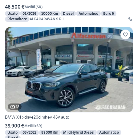
46.500 €
Melilli
(
SR
)
Usato
01/2026
10000 Km
Diesel
Automatico
Euro 6
Rivenditore
ALFACARAVAN S.R.L
18
BMW X4 xdrive20d mhev 48V auto
39.900 €
Melilli
(
SR
)
Usato
03/2022
89000 Km
Mild Hybrid Diesel
Automatico
Euro 6