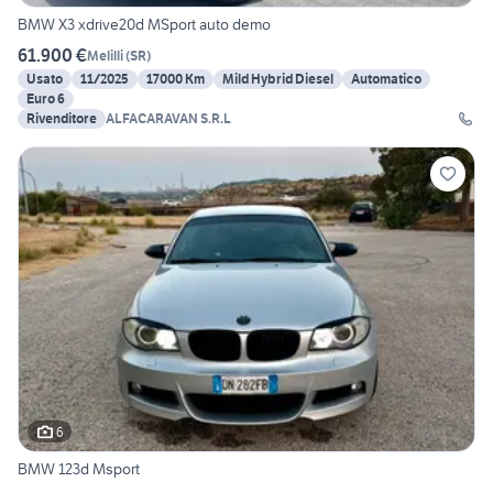
BMW X3 xdrive20d MSport auto demo
61.900 €
Melilli
(
SR
)
Usato
11/2025
17000 Km
Mild Hybrid Diesel
Automatico
Euro 6
Rivenditore
ALFACARAVAN S.R.L
6
BMW 123d Msport