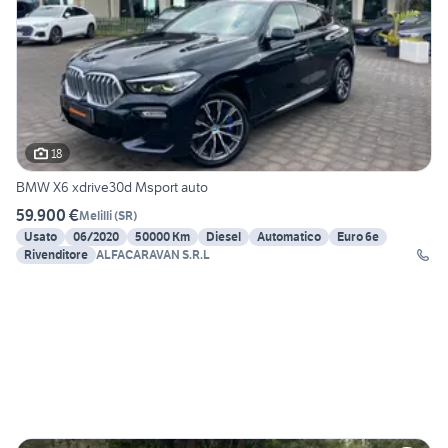
18
BMW X6 xdrive30d Msport auto
59.900 €
Melilli
(
SR
)
Usato
06/2020
50000 Km
Diesel
Automatico
Euro 6e
Rivenditore
ALFACARAVAN S.R.L