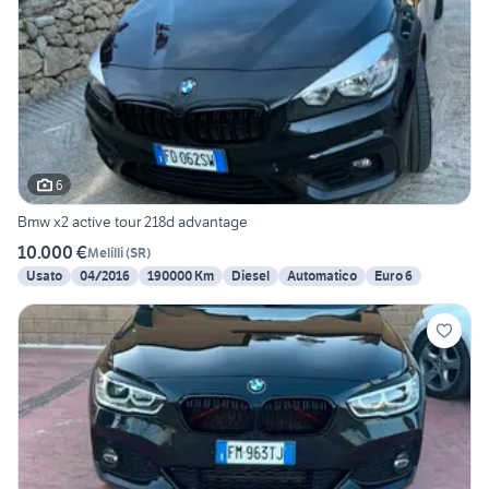
6
Bmw x2 active tour 218d advantage
10.000 €
Melilli
(
SR
)
Usato
04/2016
190000 Km
Diesel
Automatico
Euro 6