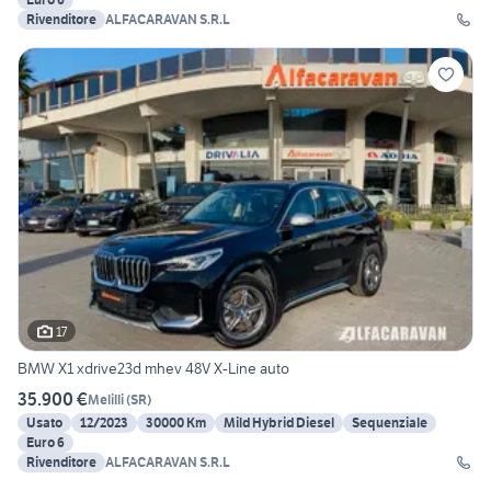
Rivenditore
ALFACARAVAN S.R.L
17
BMW X1 xdrive23d mhev 48V X-Line auto
35.900 €
Melilli
(
SR
)
Usato
12/2023
30000 Km
Mild Hybrid Diesel
Sequenziale
Euro 6
Rivenditore
ALFACARAVAN S.R.L