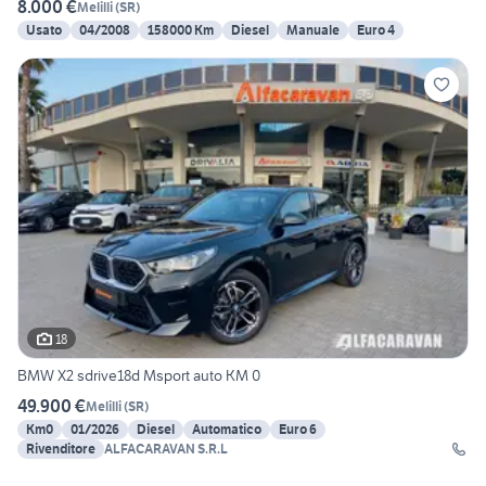
8.000 €
Melilli
(
SR
)
Usato
04/2008
158000 Km
Diesel
Manuale
Euro 4
18
BMW X2 sdrive18d Msport auto KM 0
49.900 €
Melilli
(
SR
)
Km0
01/2026
Diesel
Automatico
Euro 6
Rivenditore
ALFACARAVAN S.R.L