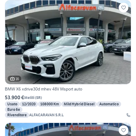
16
BMW X6 xdrive30d mhev 48V Msport auto
53.900 €
Melilli
(
SR
)
Usato
12/2020
108000 Km
Mild Hybrid Diesel
Automatico
Euro 6e
Rivenditore
ALFACARAVAN S.R.L