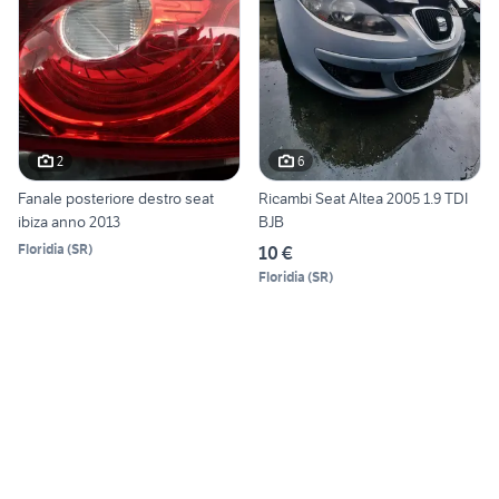
2
6
Fanale posteriore destro seat
Ricambi Seat Altea 2005 1.9 TDI
ibiza anno 2013
BJB
Floridia
(
SR
)
10 €
Floridia
(
SR
)