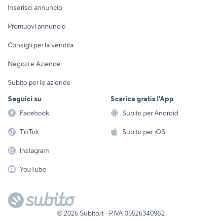
Console e
Accessori per
Casalinghi
Inserisci annuncio
Videogiochi
animali
Elettrodomestici
Promuovi annuncio
Audio/Video
Musica e Film
Giardino e Fai da te
Consigli per la vendita
Fotografia
Libri e Riviste
Abbigliamento e
Negozi e Aziende
Telefonia
Strumenti Musicali
Accessori
Subito per le aziende
Sports
Tutto per i bambini
Seguici su
Scarica gratis l'App
Biciclette
Facebook
Subito per Android
Collezionismo
TikTok
Subito per iOS
Instagram
YouTube
©
2026
Subito.it - P.IVA 05526340962