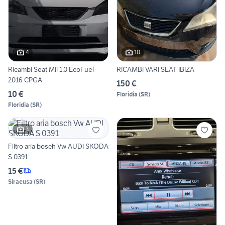
4
10
Ricambi Seat Mii 1.0 EcoFuel
RICAMBI VARI SEAT IBIZA
2016 CPGA
150 €
10 €
Floridia
(
SR
)
Floridia
(
SR
)
3
Filtro aria bosch Vw AUDI SKODA
S 0391
15 €
Siracusa
(
SR
)