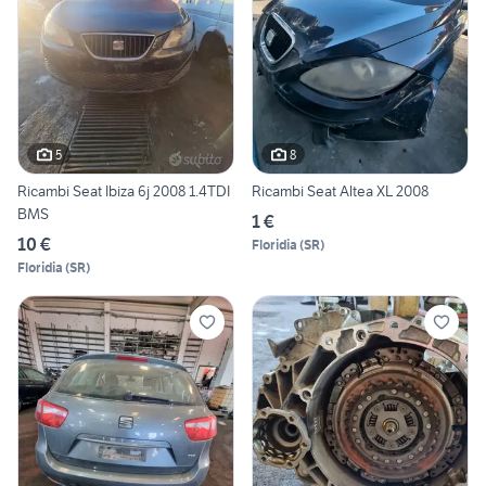
5
8
Ricambi Seat Ibiza 6j 2008 1.4TDI
Ricambi Seat Altea XL 2008
BMS
1 €
10 €
Floridia
(
SR
)
Floridia
(
SR
)