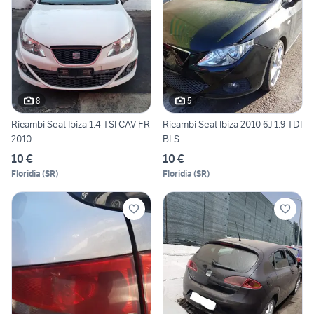
8
5
Ricambi Seat Ibiza 1.4 TSI CAV FR
Ricambi Seat Ibiza 2010 6J 1.9 TDI
2010
BLS
10 €
10 €
Floridia
(
SR
)
Floridia
(
SR
)