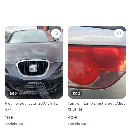
6
2
Ricambi Seat Leon 2007 1.9 TDI
Fanale interno sinistro Seat Altea
BXE
XL 2008
10 €
40 €
Floridia
(
SR
)
Floridia
(
SR
)