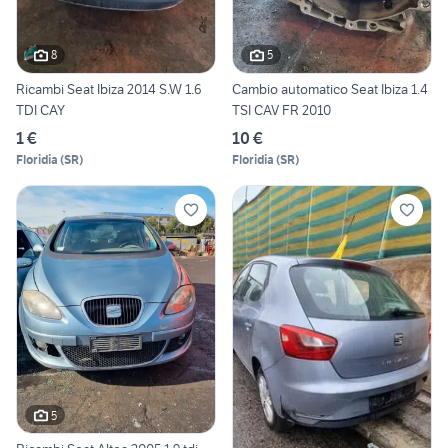
8
5
Ricambi Seat Ibiza 2014 S.W 1.6
Cambio automatico Seat Ibiza 1.4
TDI CAY
TSI CAV FR 2010
1 €
10 €
Floridia
(
SR
)
Floridia
(
SR
)
5