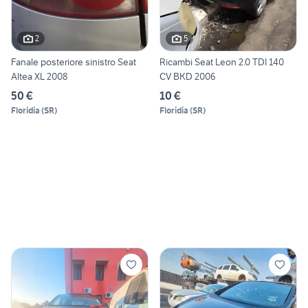
2
5
Fanale posteriore sinistro Seat
Ricambi Seat Leon 2.0 TDI 140
Altea XL 2008
CV BKD 2006
50 €
10 €
Floridia
(
SR
)
Floridia
(
SR
)