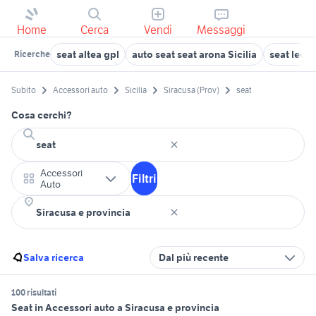
Home
Cerca
Vendi
Messaggi
seat altea gpl
auto seat seat arona Sicilia
seat leon
Ricerche
Subito
Accessori auto
Sicilia
Siracusa (Prov)
seat
Cosa cerchi?
Accessori
Filtri
Auto
Salva ricerca
Dal più recente
100 risultati
Seat in Accessori auto a Siracusa e provincia