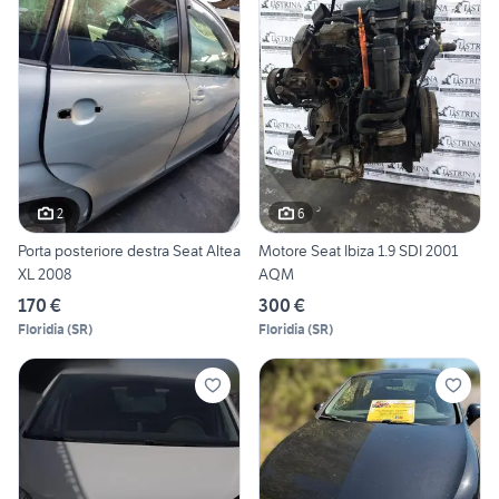
2
6
Porta posteriore destra Seat Altea
Motore Seat Ibiza 1.9 SDI 2001
XL 2008
AQM
170 €
300 €
Floridia
(
SR
)
Floridia
(
SR
)