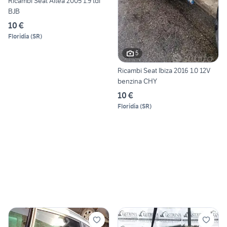
Ricambi Seat Altea 2005 1.9 tdi
BJB
10 €
Floridia
(
SR
)
5
Ricambi Seat Ibiza 2016 1.0 12V
benzina CHY
10 €
Floridia
(
SR
)