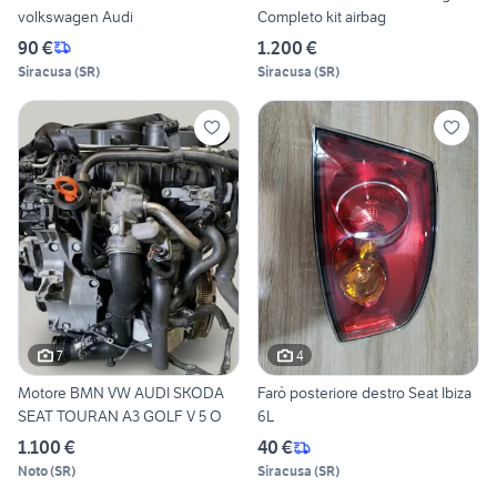
volkswagen Audi
Completo kit airbag
90 €
1.200 €
Siracusa
(
SR
)
Siracusa
(
SR
)
7
4
Motore BMN VW AUDI SKODA
Farò posteriore destro Seat Ibiza
SEAT TOURAN A3 GOLF V 5 O
6L
1.100 €
40 €
Noto
(
SR
)
Siracusa
(
SR
)