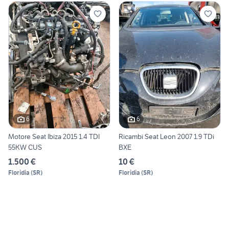
6
6
Motore Seat Ibiza 2015 1.4 TDI
Ricambi Seat Leon 2007 1.9 TDi
55KW CUS
BXE
1.500 €
10 €
Floridia
(
SR
)
Floridia
(
SR
)