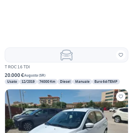
T ROC 1.6 TDI
20.000 €
Augusta
(
SR
)
Usato
12/2019
74000 Km
Diesel
Manuale
Euro 6d-TEMP