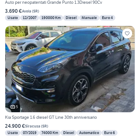
Auto per neopatentati Grande Punto 1.3Diesel 90Cv
3.690 €
Avola
(
SR
)
Usato
12/2007
190000 Km
Diesel
Manuale
Euro 4
5
Kia Sportage 1.6 diesel GT Line 30th anniversario
24.900 €
Siracusa
(
SR
)
Usato
07/2019
74000 Km
Diesel
Automatico
Euro 6