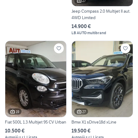
27
Jeep Compass 2.0 Multijet II aut.
4WD Limited
14.900 €
LB AUTO multibrand
19
27
Fiat 500L 1.3 Multijet 95 CV Urban
Bmw X1 sDrive18d xLine
10.500 €
19.500 €
Autopiù s.r.l. Licata
Autopiù s.r.l. Licata