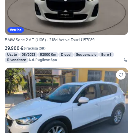
Vetrina
BMW Serie 2 A.T. (U06) - 218d Active Tour U157089
29.900 €
Siracusa
(
SR
)
Usato
08/2023
52000 Km
Diesel
Sequenziale
Euro 6
Rivenditore
A.d. Pugliese Spa