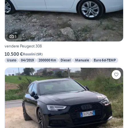
5
vendere Peugeot 308
10.500 €
Rosolini
(
SR
)
Usato
04/2019
200000 Km
Diesel
Manuale
Euro 6d-TEMP