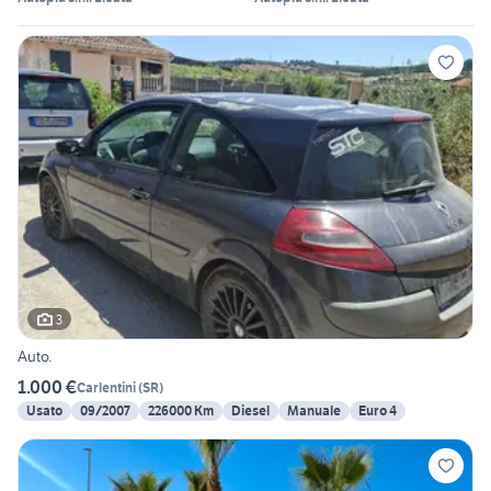
3
Auto.
1.000 €
Carlentini
(
SR
)
Usato
09/2007
226000 Km
Diesel
Manuale
Euro 4