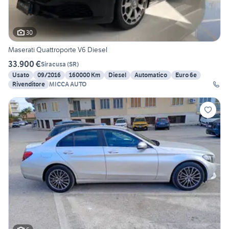
30
Maserati Quattroporte V6 Diesel
33.900 €
Siracusa
(
SR
)
Usato
09/2016
160000 Km
Diesel
Automatico
Euro 6e
Rivenditore
MICCA AUTO