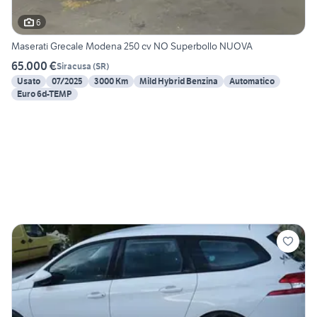
6
Maserati Grecale Modena 250 cv NO Superbollo NUOVA
65.000 €
Siracusa
(
SR
)
Usato
07/2025
3000 Km
Mild Hybrid Benzina
Automatico
Euro 6d-TEMP