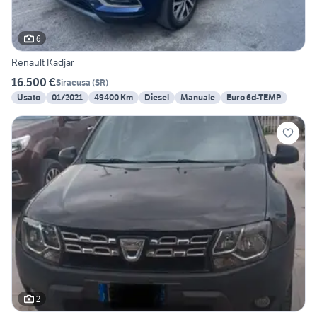
6
Renault Kadjar
16.500 €
Siracusa
(
SR
)
Usato
01/2021
49400 Km
Diesel
Manuale
Euro 6d-TEMP
2