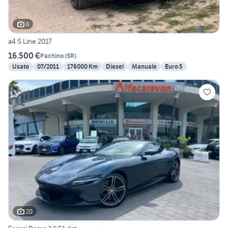
6
a4 S Line 2017
16.500 €
Pachino
(
SR
)
Usato
07/2011
176000 Km
Diesel
Manuale
Euro 5
20