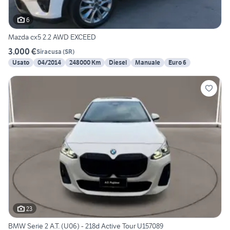
6
Mazda cx5 2.2 AWD EXCEED
3.000 €
Siracusa
(
SR
)
Usato
04/2014
248000 Km
Diesel
Manuale
Euro 6
23
BMW Serie 2 A.T. (U06) - 218d Active Tour U157089