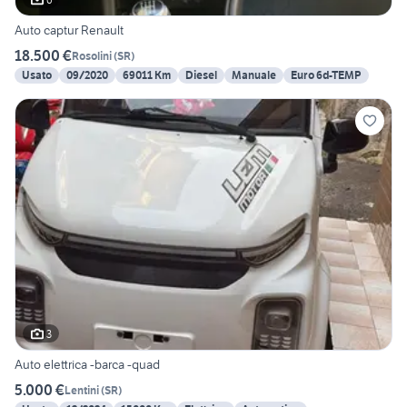
Auto captur Renault
18.500 €
Rosolini
(
SR
)
Usato
09/2020
69011 Km
Diesel
Manuale
Euro 6d-TEMP
3
Auto elettrica -barca -quad
5.000 €
Lentini
(
SR
)