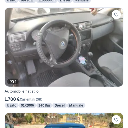
Usato
09/2017
120000 Km
Diesel
Manuale
6
Automobile fiat stilo
1.700 €
Carlentini
(
SR
)
Usato
01/2006
240 Km
Diesel
Manuale