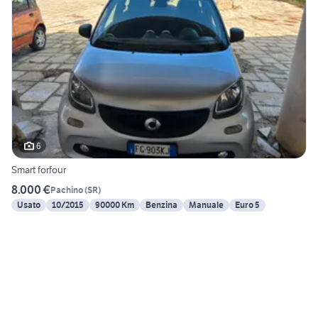
6
Smart forfour
8.000 €
Pachino
(
SR
)
Usato
10/2015
90000 Km
Benzina
Manuale
Euro 5