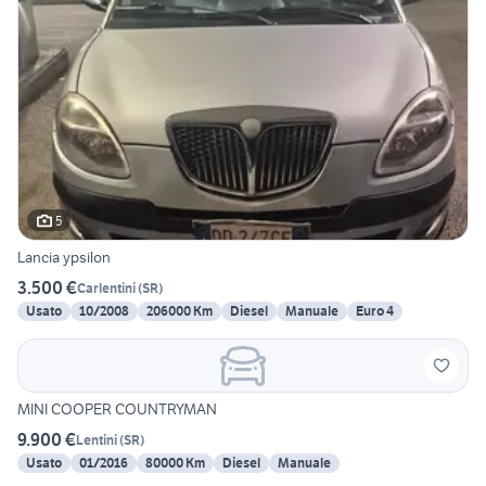
5
Lancia ypsilon
3.500 €
Carlentini
(
SR
)
Usato
10/2008
206000 Km
Diesel
Manuale
Euro 4
MINI COOPER COUNTRYMAN
9.900 €
Lentini
(
SR
)
Usato
01/2016
80000 Km
Diesel
Manuale