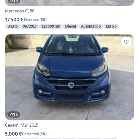
6
Mercedes C180
17.500 €
Siracusa
(
SR
)
Usato
06/2017
128000 Km
Diesel
Automatico
Euro 6
6
Casalini M14 2015
5.000 €
Carlentini
(
SR
)