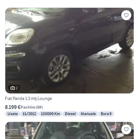
2
Fiat Panda 1.3 mtj Lounge
8.199 €
Pachino
(
SR
)
Usato
11/2012
130000 Km
Diesel
Manuale
Euro 5