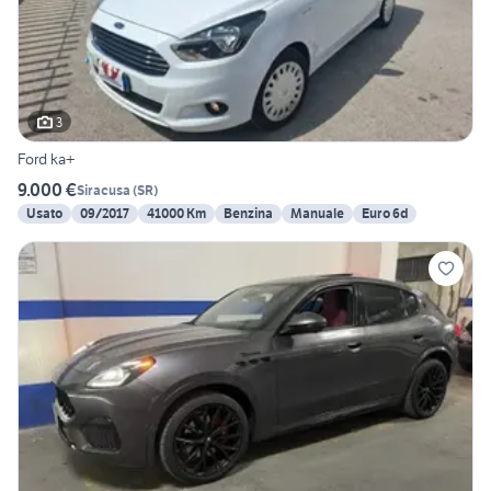
3
Ford ka+
9.000 €
Siracusa
(
SR
)
Usato
09/2017
41000 Km
Benzina
Manuale
Euro 6d