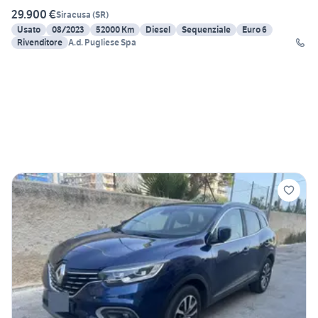
29.900 €
Siracusa
(
SR
)
Usato
08/2023
52000 Km
Diesel
Sequenziale
Euro 6
Rivenditore
A.d. Pugliese Spa