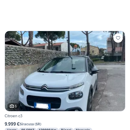
6
Citroen c3
9.999 €
Siracusa
(
SR
)