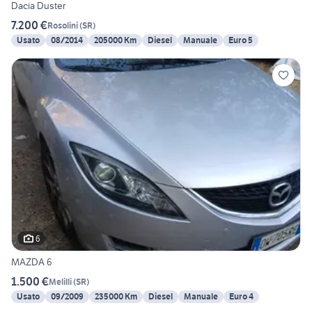
Dacia Duster
7.200 €
Rosolini
(
SR
)
Usato
08/2014
205000 Km
Diesel
Manuale
Euro 5
6
MAZDA 6
1.500 €
Melilli
(
SR
)
Usato
09/2009
235000 Km
Diesel
Manuale
Euro 4