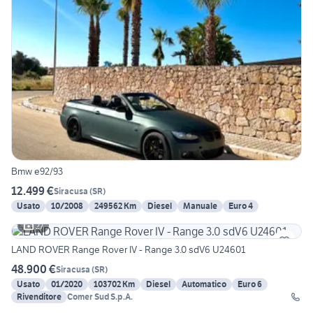
Bmw e92/93
12.499 €
Siracusa
(
SR
)
Usato
10/2008
249562 Km
Diesel
Manuale
Euro 4
27
LAND ROVER Range Rover IV - Range 3.0 sdV6 U24601
48.900 €
Siracusa
(
SR
)
Usato
01/2020
103702 Km
Diesel
Automatico
Euro 6
Rivenditore
Comer Sud S.p.A.