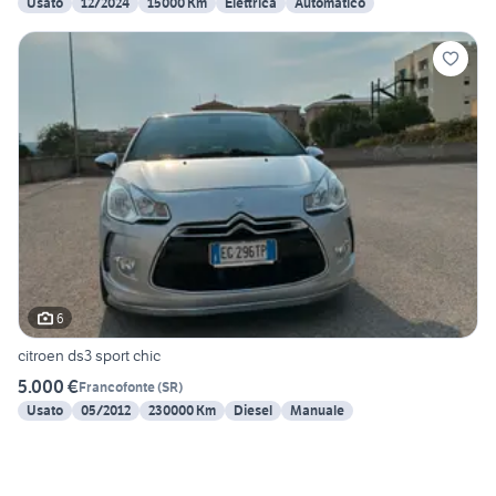
Usato
12/2024
15000 Km
Elettrica
Automatico
6
citroen ds3 sport chic
5.000 €
Francofonte
(
SR
)
Usato
05/2012
230000 Km
Diesel
Manuale