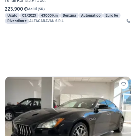
Ferrari Roma 3.9 F1 dct
223.900 €
Melilli
(
SR
)
Usato
03/2023
43000 Km
Benzina
Automatico
Euro 6e
Rivenditore
ALFACARAVAN S.R.L