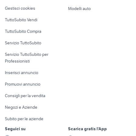
Veicoli commerciali
enel auto
audi q3 2021
altro
Gestisci cookies
Modelli auto
Case vacanza
TuttoSubito Vendi
Uffici e Locali
TuttoSubito Compra
commerciali
Servizio TuttoSubito
elettronica
per la casa e la
sports e hobby
Servizio TuttoSubito per
persona
Informatica
Animali
Professionisti
Arredamento e
Console e
Accessori per
Casalinghi
Inserisci annuncio
Videogiochi
animali
Elettrodomestici
Promuovi annuncio
Audio/Video
Musica e Film
Giardino e Fai da te
Consigli per la vendita
Fotografia
Libri e Riviste
Abbigliamento e
Negozi e Aziende
Telefonia
Strumenti Musicali
Accessori
Subito per le aziende
Sports
Tutto per i bambini
Seguici su
Scarica gratis l'App
Biciclette