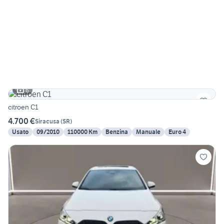
6
citroen C1
4.700 €
Siracusa
(
SR
)
Usato
09/2010
110000 Km
Benzina
Manuale
Euro 4