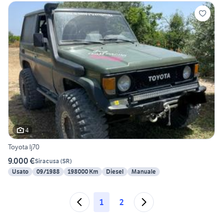
4
Toyota lj70
9.000 €
Siracusa
(
SR
)
Usato
09/1988
198000 Km
Diesel
Manuale
1
2