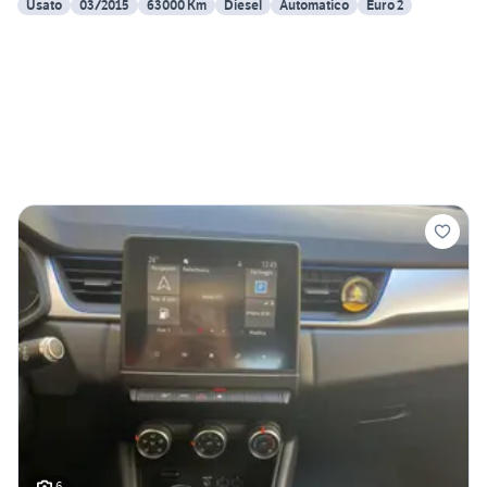
Usato
03/2015
63000 Km
Diesel
Automatico
Euro 2
6